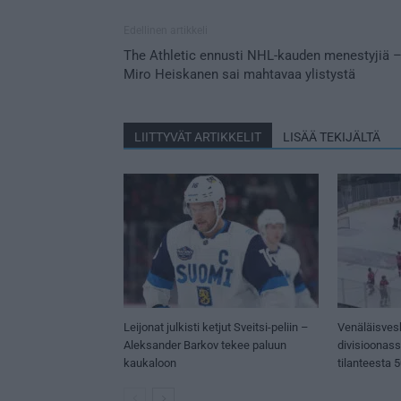
Edellinen artikkeli
The Athletic ennusti NHL-kauden menestyjiä 
Miro Heiskanen sai mahtavaa ylistystä
LIITTYVÄT ARTIKKELIT
LISÄÄ TEKIJÄLTÄ
Leijonat julkisti ketjut Sveitsi-peliin –
Venäläisves
Aleksander Barkov tekee paluun
divisioonas
kaukaloon
tilanteesta 