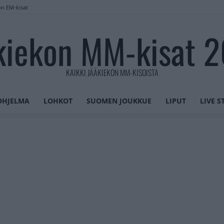
on EM-kisat
kiekon MM-kisat 
KAIKKI JÄÄKIEKON MM-KISOISTA
OHJELMA
LOHKOT
SUOMEN JOUKKUE
LIPUT
LIVE 