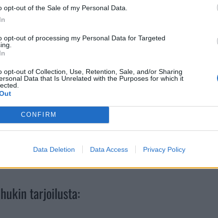
o opt-out of the Sale of my Personal Data.
In
to opt-out of processing my Personal Data for Targeted
ing.
In
o opt-out of Collection, Use, Retention, Sale, and/or Sharing
alin karkumatkalle Reinhartin illan toisella, mutta
ersonal Data that Is Unrelated with the Purposes for which it
lected.
aloitti Erik Haula, joka ohjasi ylivoimalla lukemat 1-
Out
CONFIRM
nuuttia ennen loppua Jesper Bratt toi isännät jo maalin
 joten loppulukemat olivat 3-4.
Data Deletion
Data Access
Privacy Policy
enestyjiä – Miro Heiskanen sai mahtavaa ylistystä
ukin tarjoilusta: