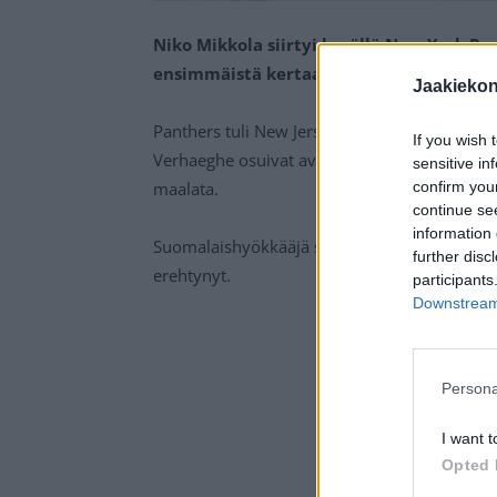
Niko Mikkola siirtyi kesällä New York Ran
ensimmäistä kertaa uuden seuransa rive
Jaakieko
Panthers tuli New Jersey Devilsiä vastaan pe
If you wish 
Verhaeghe osuivat avauserässä kerran mieheen
sensitive in
confirm you
maalata.
continue se
information 
Suomalaishyökkääjä sai Matthew Tkachukilta l
further disc
erehtynyt.
participants
Downstream 
Persona
I want t
Opted 