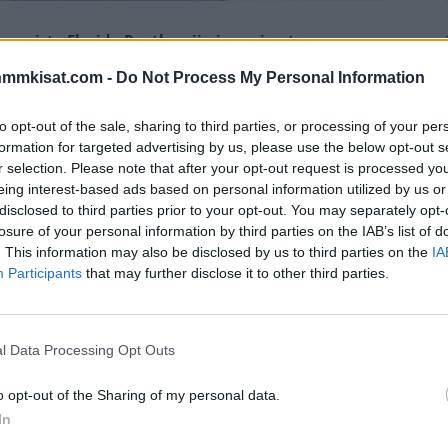
gersista Florida Panthersiin ja osui nyt
issä.
nmmkisat.com -
Do Not Process My Personal Information
lattuun otteluun vahvasti. Sam Reinhart sekä Carter
to opt-out of the sale, sharing to third parties, or processing of your per
, ja toisen erän puolivälissä oli Mikkolan vuoro
formation for targeted advertising by us, please use the below opt-out s
r selection. Please note that after your opt-out request is processed y
eing interest-based ads based on personal information utilized by us or
disclosed to third parties prior to your opt-out. You may separately opt-
oistavan syötön takatolpalle, eikä hän paikastaan
losure of your personal information by third parties on the IAB’s list of
. This information may also be disclosed by us to third parties on the
IA
Participants
that may further disclose it to other third parties.
Mainos:
l Data Processing Opt Outs
o opt-out of the Sharing of my personal data.
In