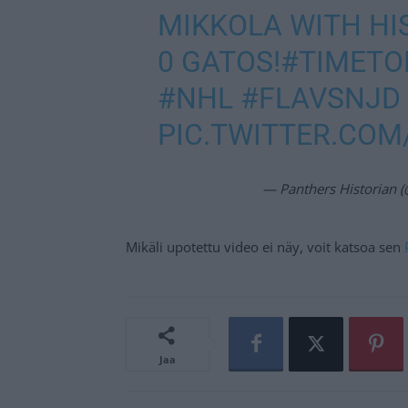
MIKKOLA WITH HIS
0 GATOS!
#TIMETO
#NHL
#FLAVSNJD
PIC.TWITTER.CO
— Panthers Historian (
Mikäli upotettu video ei näy, voit katsoa sen
Jaa