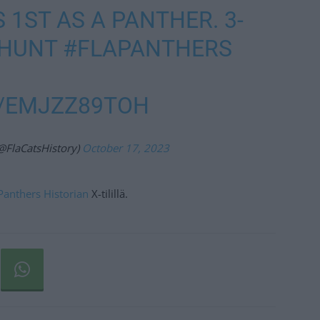
 1ST AS A PANTHER. 3-
HUNT
#FLAPANTHERS
M/EMJZZ89TOH
@FlaCatsHistory)
October 17, 2023
Panthers Historian
X-tilillä.