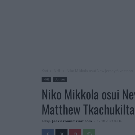
Koti
NHL
Niko Mikkola osui New Jerseytä vastaan 
NHL
Uutiset
Niko Mikkola osui Ne
Matthew Tkachukilta 
Tekijä
Jääkiekonmmkisat.com
-
17.10.2023 08:16