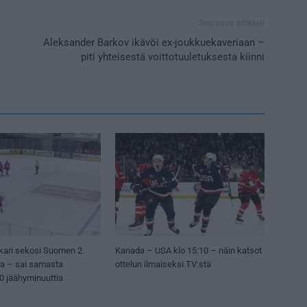
Seuraava artikkeli
–
Aleksander Barkov ikävöi ex-joukkuekaveriaan –
piti yhteisestä voittotuuletuksesta kiinni
kari sekosi Suomen 2.
Kanada – USA klo 15:10 – näin katsot
sa – sai samasta
ottelun ilmaiseksi TV:stä
50 jäähyminuuttia