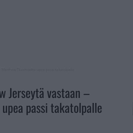
– Matthew Tkachukilta upea passi takatolpalle
w Jerseytä vastaan –
upea passi takatolpalle