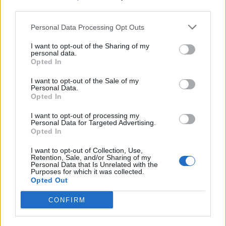
third parties.
tuomion sikailustaan – sivussa
päätösottelussa Tanskan –
MM-kisat loppuun asti
tässä Suomen ketjut Tanskan
Personal Data Processing Opt Outs
kaatoon
I want to opt-out of the Sharing of my
personal data.
Opted In
LIITTYVÄT ARTIKKELIT
LISÄÄ TEKIJÄLTÄ
I want to opt-out of the Sale of my
Personal Data.
MM-kullasta käytiin armoton vääntö –
Opted In
Leijonat voitti maailmanmestaruuden
jatkoajalla
I want to opt-out of processing my
Personal Data for Targeted Advertising.
Opted In
Tässä Leijonien kentälliset MM-finaaliin!
I want to opt-out of Collection, Use,
Retention, Sale, and/or Sharing of my
Personal Data that Is Unrelated with the
Purposes for which it was collected.
Opted Out
Huikeaa draamaa pronssiottelussa –
Norja kaatoi Kanadan jatkoajalla ja voitti
CONFIRM
ensimmäisen MM-mitalinsa