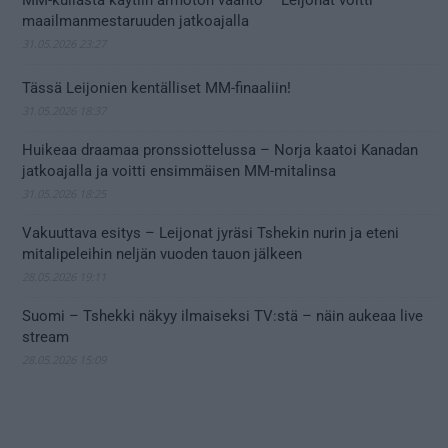
maailmanmestaruuden jatkoajalla
31.05.2026 23:27
Tässä Leijonien kentälliset MM-finaaliin!
31.05.2026 18:37
Huikeaa draamaa pronssiottelussa – Norja kaatoi Kanadan
jatkoajalla ja voitti ensimmäisen MM-mitalinsa
31.05.2026 18:25
Vakuuttava esitys – Leijonat jyräsi Tshekin nurin ja eteni
mitalipeleihin neljän vuoden tauon jälkeen
28.05.2026 19:11
Suomi – Tshekki näkyy ilmaiseksi TV:stä – näin aukeaa live
stream
28.05.2026 15:09