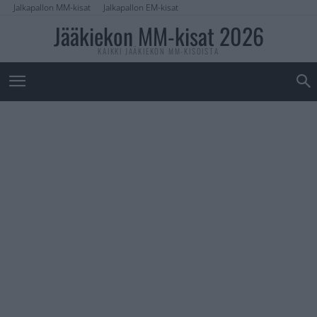
Jalkapallon MM-kisat
Jalkapallon EM-kisat
Jääkiekon MM-kisat 2026
KAIKKI JÄÄKIEKON MM-KISOISTA