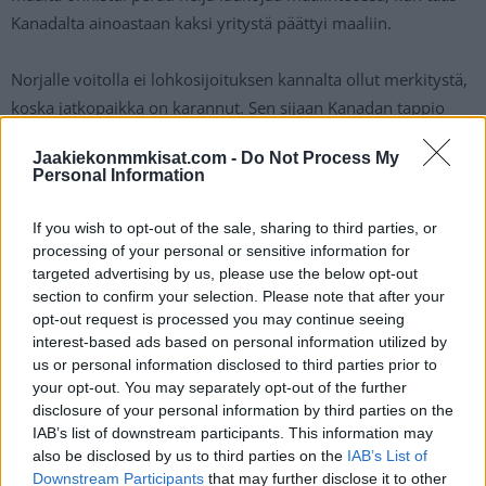
Kanadalta ainoastaan kaksi yritystä päättyi maaliin.
Norjalle voitolla ei lohkosijoituksen kannalta ollut merkitystä,
koska jatkopaikka on karannut. Sen sijaan Kanadan tappio
tarkoitti sitä, että maa voi tippua lohkossa vielä jopa
Jaakiekonmmkisat.com -
Do Not Process My
neljänneksi. Kanadan alkulohko päättyy tiistaina otteluun
Personal Information
Tshekkiä vastaan ja tuon taiston voittaja nappaa 2. sijan
lohkossa.
If you wish to opt-out of the sale, sharing to third parties, or
processing of your personal or sensitive information for
targeted advertising by us, please use the below opt-out
section to confirm your selection. Please note that after your
opt-out request is processed you may continue seeing
interest-based ads based on personal information utilized by
us or personal information disclosed to third parties prior to
your opt-out. You may separately opt-out of the further
disclosure of your personal information by third parties on the
IAB’s list of downstream participants. This information may
Edellinen artikkeli
Seuraava artikkeli
also be disclosed by us to third parties on the
IAB’s List of
Downstream Participants
that may further disclose it to other
Kanadan Joe Veleno sai
Leijonat kohtaa lohkovaiheen