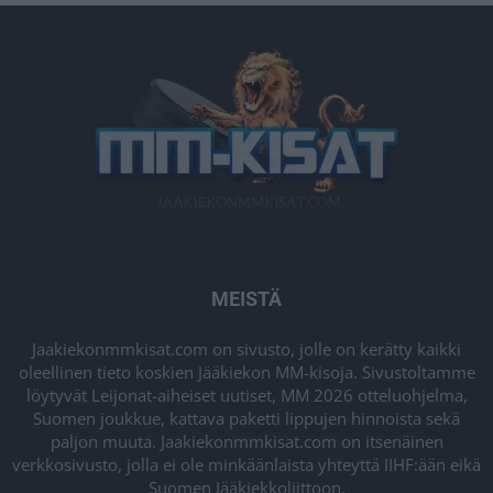
MEISTÄ
Jaakiekonmmkisat.com on sivusto, jolle on kerätty kaikki
oleellinen tieto koskien Jääkiekon MM-kisoja. Sivustoltamme
löytyvät Leijonat-aiheiset uutiset, MM 2026 otteluohjelma,
Suomen joukkue, kattava paketti lippujen hinnoista sekä
paljon muuta. Jaakiekonmmkisat.com on itsenäinen
verkkosivusto, jolla ei ole minkäänlaista yhteyttä IIHF:ään eikä
Suomen Jääkiekkoliittoon.