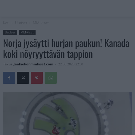
Koti
Uutiset
MM-kisat
Uutiset
MM-kisat
Norja jysäytti hurjan paukun! Kanada
koki nöyryyttävän tappion
Tekijä
Jääkiekonmmkisat.com
-
22.05.2023 22:31