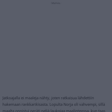
Mainos:
Jatkoajalla ei maaleja nähty, joten ratkaisua lähdettiin
hakemaan rankkarikisasta. Lopulta Norja oli vahvempi, sillä
maalta onnistui peräti neljä laukojaa maalinteossa, kun taas