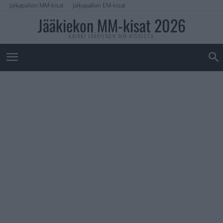
Jalkapallon MM-kisat
Jalkapallon EM-kisat
Jääkiekon MM-kisat 2026
KAIKKI JÄÄKIEKON MM-KISOISTA