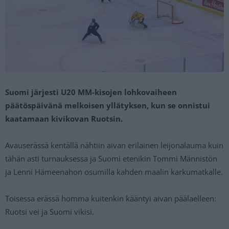
Suomi järjesti U20 MM-kisojen lohkovaiheen
päätöspäivänä melkoisen yllätyksen, kun se onnistui
kaatamaan kivikovan Ruotsin.
Avauserässä kentällä nähtiin aivan erilainen leijonalauma kuin
tähän asti turnauksessa ja Suomi etenikin Tommi Männistön
ja Lenni Hämeenahon osumilla kahden maalin karkumatkalle.
Toisessa erässä homma kuitenkin kääntyi aivan päälaelleen:
Ruotsi vei ja Suomi vikisi.