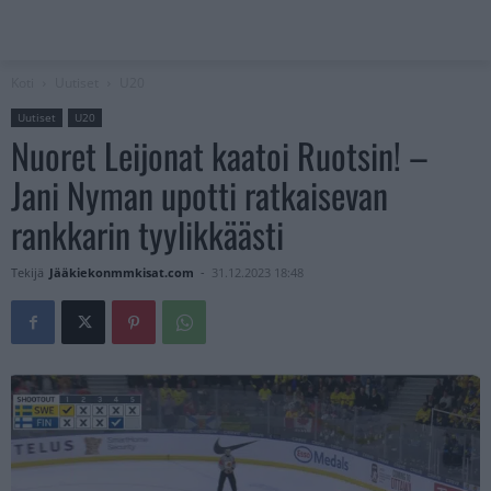
Koti
Uutiset
U20
Uutiset
U20
Nuoret Leijonat kaatoi Ruotsin! –
Jani Nyman upotti ratkaisevan
rankkarin tyylikkäästi
Tekijä
Jääkiekonmmkisat.com
-
31.12.2023 18:48