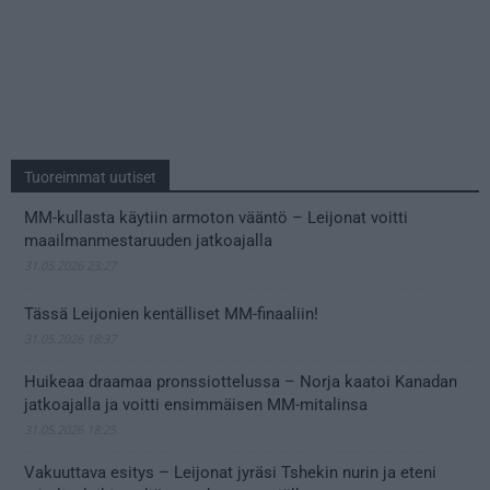
Tuoreimmat uutiset
MM-kullasta käytiin armoton vääntö – Leijonat voitti
maailmanmestaruuden jatkoajalla
31.05.2026 23:27
Tässä Leijonien kentälliset MM-finaaliin!
31.05.2026 18:37
Huikeaa draamaa pronssiottelussa – Norja kaatoi Kanadan
jatkoajalla ja voitti ensimmäisen MM-mitalinsa
31.05.2026 18:25
Vakuuttava esitys – Leijonat jyräsi Tshekin nurin ja eteni