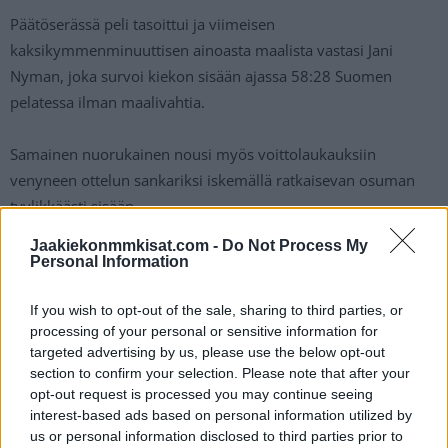
Päätöserässä peli tasoittui ja viimeisen
kaksikymmenminuuttisen ainoasta maalista vastasi Jani
Nyman, joka survoi kiekon sisään ajassa 58:28 Suomen
pelatessa ilman maalivahtia.
Samainen nuorukainen nousi myös voittolaukauksiin
venyneen ottelun sankariksi iskemällä ratkaisevan osuman
tyylikkäästi sisään.
Jaakiekonmmkisat.com -
Do Not Process My
Jani Nyman iski Nuoret Leijonat voittoon:
Personal Information
If you wish to opt-out of the sale, sharing to third parties, or
https://twitter.com/IIHFHockey/status/17414966901571666
processing of your personal or sensitive information for
16
targeted advertising by us, please use the below opt-out
section to confirm your selection. Please note that after your
opt-out request is processed you may continue seeing
Mikäli video ei syystä tai toisesta näy, voit katsoa sen
IIHF:n
X-
interest-based ads based on personal information utilized by
tilillä.
us or personal information disclosed to third parties prior to