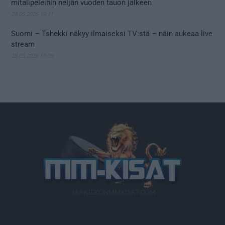
mitalipeleihin neljän vuoden tauon jälkeen
28.05.2026 19:11
Suomi – Tshekki näkyy ilmaiseksi TV:stä – näin aukeaa live
stream
28.05.2026 15:09