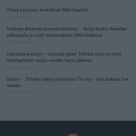
Tässä Leijonien kentälliset MM-finaaliin!
31.05.2026 18:37
Huikeaa draamaa pronssiottelussa – Norja kaatoi Kanadan
jatkoajalla ja voitti ensimmäisen MM-mitalinsa
31.05.2026 18:25
Vakuuttava esitys – Leijonat jyräsi Tshekin nurin ja eteni
mitalipeleihin neljän vuoden tauon jälkeen
28.05.2026 19:11
Suomi – Tshekki näkyy ilmaiseksi TV:stä – näin aukeaa live
stream
28.05.2026 15:09