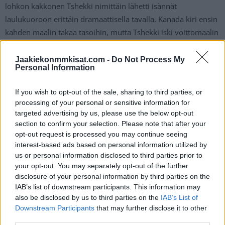
lohkon kakkonen Tshekki nimittäin lähetti isännät
laulukuoroon erittäin dramaattisella tavalla. Kanada kiri ensin
kahden maalin takaa tasoihin, mutta Tshekki iski voittomaalin
ylivoimalla vain 40 sekuntia ennen varsinaisen peliajan
loppua käynnistäen Kanadan maansurun.
Jaakiekonmmkisat.com -
Do Not Process My
Personal Information
Välieräparit aseteltiin
lohkopelien rankingin
mukaan ja näin
If you wish to opt-out of the sale, sharing to third parties, or
ollen välierissä nähdään todellinen maaotteluklassikko, kun
processing of your personal or sensitive information for
Nuoret Leijonat kohtaa lauantai-iltana Suomen aikaa
targeted advertising by us, please use the below opt-out
pelattavassa ottelussa Ruotsin. USA ja Tshekki kohtaavat
section to confirm your selection. Please note that after your
opt-out request is processed you may continue seeing
toisessa parissa, joka pelataan sunnuntain vastaisena yönä.
interest-based ads based on personal information utilized by
us or personal information disclosed to third parties prior to
Nuorten Leijonien kisat jatkuvat
your opt-out. You may separately opt-out of the further
disclosure of your personal information by third parties on the
mitalipeleissä, tässä välierien aikataulu
IAB’s list of downstream participants. This information may
also be disclosed by us to third parties on the
IAB’s List of
(alkamisajat Suomen aikaa):
Downstream Participants
that may further disclose it to other
third parties.