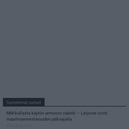
Tuoreimmat uutiset
MM-kullasta käytiin armoton vääntö – Leijonat voitti
maailmanmestaruuden jatkoajalla
31.05.2026 23:27