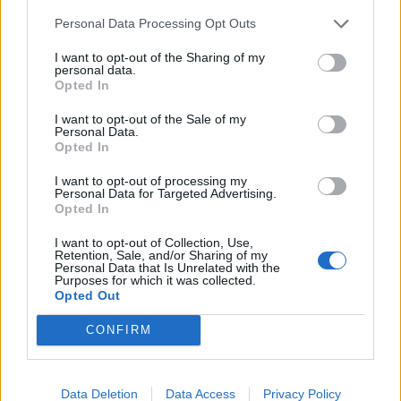
Ruotsi–Suomi la 4.1. klo 22.30
Personal Data Processing Opt Outs
I want to opt-out of the Sharing of my
USA–Tshekki su 5.1. klo 02.30
personal data.
Opted In
Tsekkaa myös:
Nuoret Leijonat mitalipeleihin
I want to opt-out of the Sale of my
jännitysnäytelmän jälkeen – ykköspakki Emil Pieniniemen
Personal Data.
Opted In
ulosajo puhutti
I want to opt-out of processing my
Personal Data for Targeted Advertising.
Opted In
I want to opt-out of Collection, Use,
Retention, Sale, and/or Sharing of my
Personal Data that Is Unrelated with the
Purposes for which it was collected.
Opted Out
CONFIRM
Edellinen artikkeli
Seuraava artikkeli
Jättiyllätys U20 MM-kisoissa –
U20 MM-kisat: Ruotsi – Suomi |
Tshekki lähetti Kanadan todella
Näin katsot ottelun ilmaiseksi
Data Deletion
Data Access
Privacy Policy