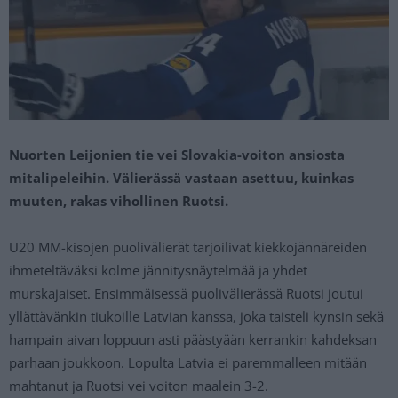
Nuorten Leijonien tie vei Slovakia-voiton ansiosta
mitalipeleihin. Välierässä vastaan asettuu, kuinkas
muuten, rakas vihollinen Ruotsi.
U20 MM-kisojen puolivälierät tarjoilivat kiekkojännäreiden
ihmeteltäväksi kolme jännitysnäytelmää ja yhdet
murskajaiset. Ensimmäisessä puolivälierässä Ruotsi joutui
yllättävänkin tiukoille Latvian kanssa, joka taisteli kynsin sekä
hampain aivan loppuun asti päästyään kerrankin kahdeksan
parhaan joukkoon. Lopulta Latvia ei paremmalleen mitään
mahtanut ja Ruotsi vei voiton maalein 3-2.