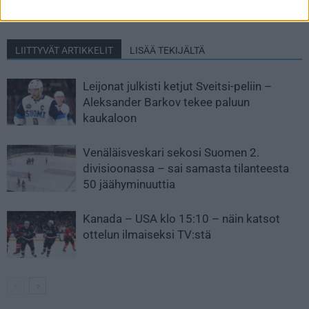
dramaattisesti laulukuoroon
TV:stä
LIITTYVÄT ARTIKKELIT
LISÄÄ TEKIJÄLTÄ
Leijonat julkisti ketjut Sveitsi-peliin –
Aleksander Barkov tekee paluun
kaukaloon
Venäläisveskari sekosi Suomen 2.
divisioonassa – sai samasta tilanteesta
50 jäähyminuuttia
Kanada – USA klo 15:10 – näin katsot
ottelun ilmaiseksi TV:stä