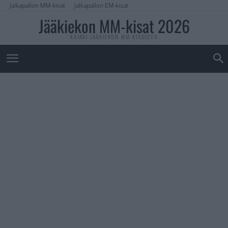
Jalkapallon MM-kisat
Jalkapallon EM-kisat
Jääkiekon MM-kisat 2026
KAIKKI JÄÄKIEKON MM-KISOISTA