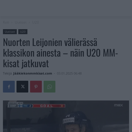
Koti
Uutiset
U20
Uutiset
U20
Nuorten Leijonien välierässä
klassikon ainesta – näin U20 MM-
kisat jatkuvat
Tekijä
Jääkiekonmmkisat.com
-
03.01.2025 06:48