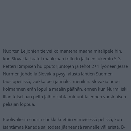
Nuorten Leijonien tie vei kolmantena maana mitalipeleihin,
kun Slovakia kaatui maukkaan trillerin jälkeen lukemin 5-3.
Petteri Rimpisen huipputorjuntojen ja tehot 2+1 lyöneen Jesse
Nurmen johdolla Slovakia pysyi alusta lähtien Suomen
taustapeilissä, vaikka peli jännäksi menikin. Slovakia nousi
kolmannen erän lopulla maalin päähän, ennen kun Nurmi iski
illan toisellaan pelin jäihin kahta minuuttia ennen varsinaisen
peliajan loppua.
Puolivälierin suurin shokki koettiin viimeisessä pelissä, kun
isäntämaa Kanada sai todeta jääneensä rannalle välieristä. B-