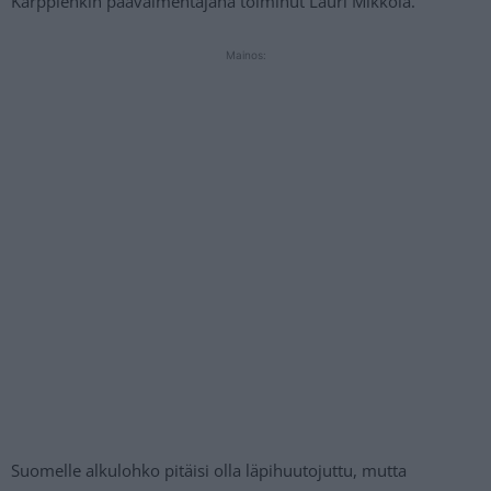
Kärppienkin päävalmentajana toiminut Lauri Mikkola.
Mainos:
Suomelle alkulohko pitäisi olla läpihuutojuttu, mutta