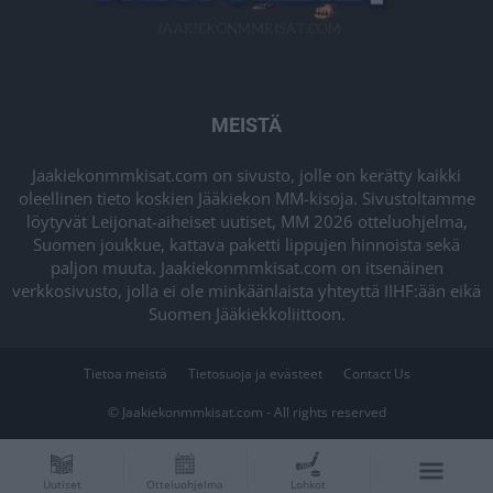
MEISTÄ
Jaakiekonmmkisat.com on sivusto, jolle on kerätty kaikki
oleellinen tieto koskien Jääkiekon MM-kisoja. Sivustoltamme
löytyvät Leijonat-aiheiset uutiset, MM 2026 otteluohjelma,
Suomen joukkue, kattava paketti lippujen hinnoista sekä
paljon muuta. Jaakiekonmmkisat.com on itsenäinen
verkkosivusto, jolla ei ole minkäänlaista yhteyttä IIHF:ään eikä
Suomen Jääkiekkoliittoon.
Tietoa meistä
Tietosuoja ja evästeet
Contact Us
© Jaakiekonmmkisat.com - All rights reserved
Uutiset
Otteluohjelma
Lohkot