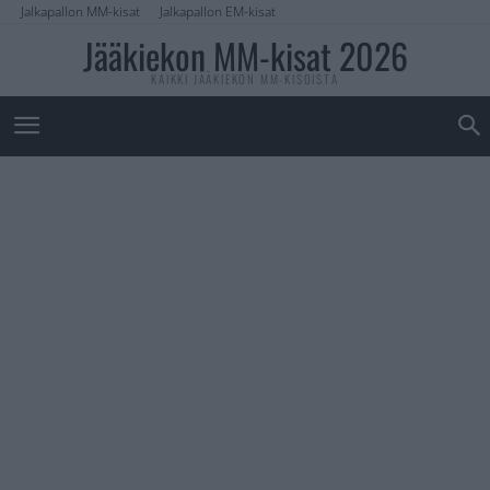
Jalkapallon MM-kisat
Jalkapallon EM-kisat
Jääkiekon MM-kisat 2026
KAIKKI JÄÄKIEKON MM-KISOISTA