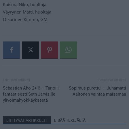
Kuisma Niko, huoltaja
Väyrynen Matti, huoltaja
Oikarinen Kimmo, GM
Edellinen artikkeli
Seuraava artikkeli
Sebastian Aho 2+1! – Tarjoili
Sopimus purettu! – Juhamatti
fantastisesti Seth Jarvisille
Aaltonen vaihtaa maisemaa
ylivoimahyökkäyksestä
LIITTYVÄT ARTIKKELIT
LISÄÄ TEKIJÄLTÄ