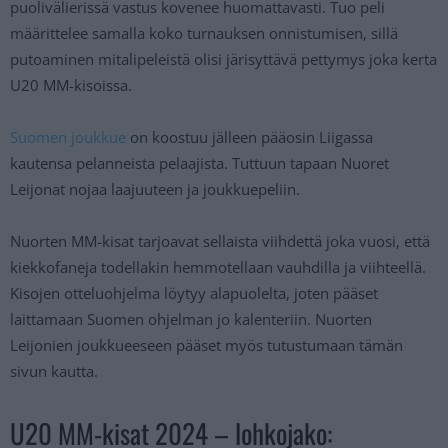
puolivälierissä vastus kovenee huomattavasti. Tuo peli
määrittelee samalla koko turnauksen onnistumisen, sillä
putoaminen mitalipeleistä olisi järisyttävä pettymys joka kerta
U20 MM-kisoissa.
Suomen joukkue
on koostuu jälleen pääosin Liigassa
kautensa pelanneista pelaajista. Tuttuun tapaan Nuoret
Leijonat nojaa laajuuteen ja joukkuepeliin.
Nuorten MM-kisat tarjoavat sellaista viihdettä joka vuosi, että
kiekkofaneja todellakin hemmotellaan vauhdilla ja viihteellä.
Kisojen otteluohjelma löytyy alapuolelta, joten pääset
laittamaan Suomen ohjelman jo kalenteriin. Nuorten
Leijonien joukkueeseen pääset myös tutustumaan tämän
sivun kautta.
U20 MM-kisat 2024 – lohkojako: