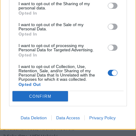
I want to opt-out of the Sharing of my
20:30: Semifinaali
personal data.
Opted In
5. tammikuuta
I want to opt-out of the Sale of my
Personal Data.
Opted In
16:00: Pronssiottelu
I want to opt-out of processing my
20:30: Loppuottelu
Personal Data for Targeted Advertising.
Opted In
Suomen joukkue vuoden 2024 MM-kisoissa:
I want to opt-out of Collection, Use,
Retention, Sale, and/or Sharing of my
Personal Data that Is Unrelated with the
Purposes for which it was collected.
Maalivahdit:
Opted Out
1 Vinni Eemil, HIFK Helsinki
30 Kokko Niklas, Kärpät Oulu
CONFIRM
31 Vali Noa, TPS Turku
Data Deletion
Data Access
Privacy Policy
Puolustajat:
2 Väisänen Veeti, KooKoo Kouvola