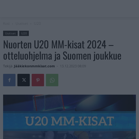
Koti
Uutiset
U20
Uutiset
U20
Nuorten U20 MM-kisat 2024 –
otteluohjelma ja Suomen joukkue
Tekijä
Jääkiekonmmkisat.com
-
13.12.2023 08:09