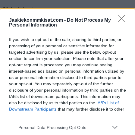
31. joulukuuta
Jaakiekonmmkisat.com -
Do Not Process My
13:00: USA – Slovakia
Personal Information
15:30: Ruotsi –
Suomi
18:00: Tshekki – Sveitsi
If you wish to opt-out of the sale, sharing to third parties, or
processing of your personal or sensitive information for
20:30: Kanada – Saksa
targeted advertising by us, please use the below opt-out
section to confirm your selection. Please note that after your
2. tammikuuta
opt-out request is processed you may continue seeing
interest-based ads based on personal information utilized by
us or personal information disclosed to third parties prior to
13:00: Puolivälieräottelu
your opt-out. You may separately opt-out of the further
15:30: Puolivälieräottelu
disclosure of your personal information by third parties on the
18:00: Puolivälieräottelu
IAB’s list of downstream participants. This information may
20:30: Puolivälieräottelu
also be disclosed by us to third parties on the
IAB’s List of
Downstream Participants
that may further disclose it to other
third parties.
4. tammikuuta
Personal Data Processing Opt Outs
16:00: Semifinaali