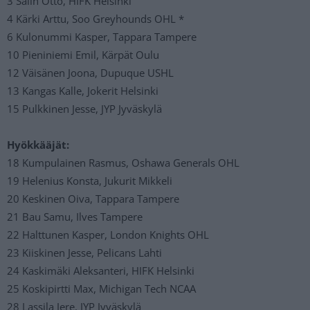
3 Salin Otto, HIFK Helsinki
4 Kärki Arttu, Soo Greyhounds OHL *
6 Kulonummi Kasper, Tappara Tampere
10 Pieniniemi Emil, Kärpät Oulu
12 Väisänen Joona, Dupuque USHL
13 Kangas Kalle, Jokerit Helsinki
15 Pulkkinen Jesse, JYP Jyväskylä
Hyökkääjät:
18 Kumpulainen Rasmus, Oshawa Generals OHL
19 Helenius Konsta, Jukurit Mikkeli
20 Keskinen Oiva, Tappara Tampere
21 Bau Samu, Ilves Tampere
22 Halttunen Kasper, London Knights OHL
23 Kiiskinen Jesse, Pelicans Lahti
24 Kaskimäki Aleksanteri, HIFK Helsinki
25 Koskipirtti Max, Michigan Tech NCAA
28 Lassila Jere, JYP Jyväskylä