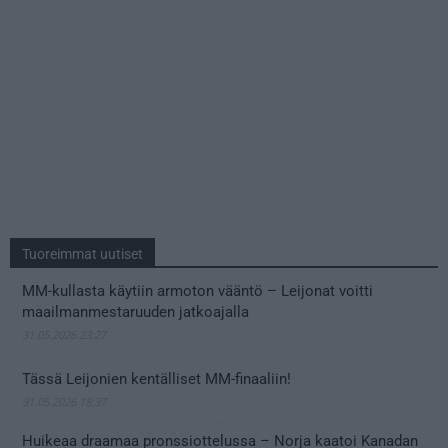
Tuoreimmat uutiset
MM-kullasta käytiin armoton vääntö – Leijonat voitti
maailmanmestaruuden jatkoajalla
31.05.2026 23:27
Tässä Leijonien kentälliset MM-finaaliin!
31.05.2026 18:37
Huikeaa draamaa pronssiottelussa – Norja kaatoi Kanadan