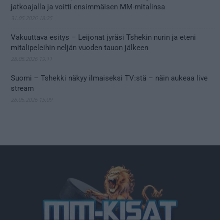
jatkoajalla ja voitti ensimmäisen MM-mitalinsa
31.05.2026 18:25
Vakuuttava esitys – Leijonat jyräsi Tshekin nurin ja eteni
mitalipeleihin neljän vuoden tauon jälkeen
28.05.2026 19:11
Suomi – Tshekki näkyy ilmaiseksi TV:stä – näin aukeaa live
stream
28.05.2026 15:09