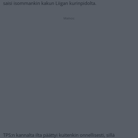
saisi isommankin kakun Liigan kurinpidolta.
Mainos:
TPS:n kannalta ilta päättyi kuitenkin onnellisesti, sillä