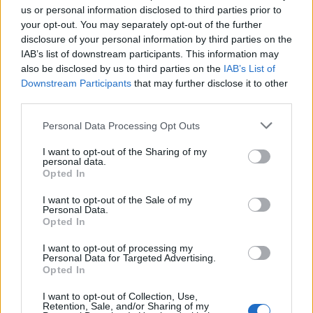
us or personal information disclosed to third parties prior to
your opt-out. You may separately opt-out of the further
disclosure of your personal information by third parties on the
IAB’s list of downstream participants. This information may
also be disclosed by us to third parties on the
IAB’s List of
Downstream Participants
that may further disclose it to other
third parties.
Personal Data Processing Opt Outs
Edellinen artikkeli
Seuraava artikkeli
I want to opt-out of the Sharing of my
Ben Blood lensi heti suihkuun!
Koominen tilanne
personal data.
– Huitoi Ilveksen Jani Nymania
lehdistötilaisuudessa – Risto
Opted In
käteen
Dufva joutui korjaamaan
I want to opt-out of the Sale of my
toimittajaa: ”Aika ässän vedit
Personal Data.
hihasta”
Opted In
I want to opt-out of processing my
Personal Data for Targeted Advertising.
LIITTYVÄT ARTIKKELIT
LISÄÄ TEKIJÄLTÄ
Opted In
I want to opt-out of Collection, Use,
Leijonat julkisti ketjut Sveitsi-peliin –
Retention, Sale, and/or Sharing of my