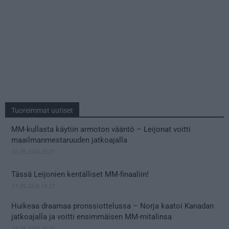
Tuoreimmat uutiset
MM-kullasta käytiin armoton vääntö – Leijonat voitti
maailmanmestaruuden jatkoajalla
31.05.2026 23:27
Tässä Leijonien kentälliset MM-finaaliin!
31.05.2026 18:37
Huikeaa draamaa pronssiottelussa – Norja kaatoi Kanadan
jatkoajalla ja voitti ensimmäisen MM-mitalinsa
31.05.2026 18:25