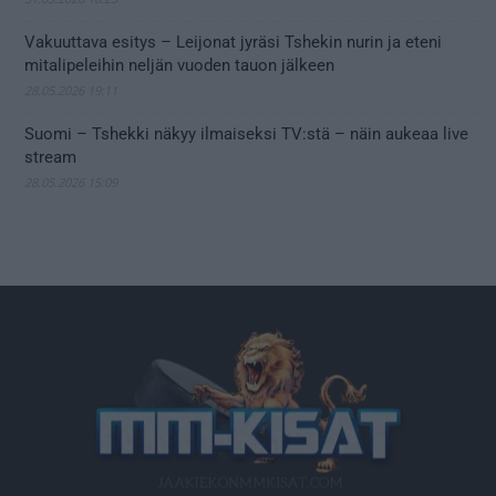
Vakuuttava esitys – Leijonat jyräsi Tshekin nurin ja eteni
mitalipeleihin neljän vuoden tauon jälkeen
28.05.2026 19:11
Suomi – Tshekki näkyy ilmaiseksi TV:stä – näin aukeaa live
stream
28.05.2026 15:09