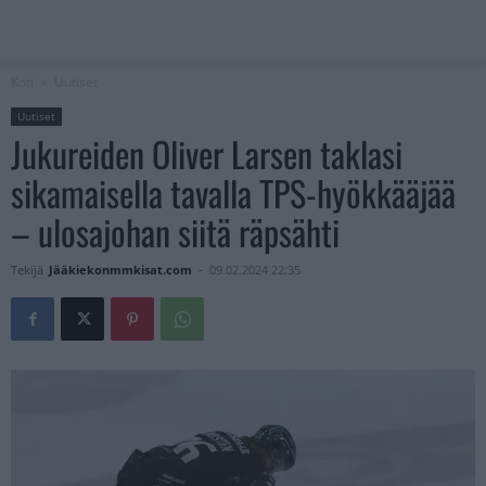
Koti
Uutiset
Uutiset
Jukureiden Oliver Larsen taklasi
sikamaisella tavalla TPS-hyökkääjää
– ulosajohan siitä räpsähti
Tekijä
Jääkiekonmmkisat.com
-
09.02.2024 22:35