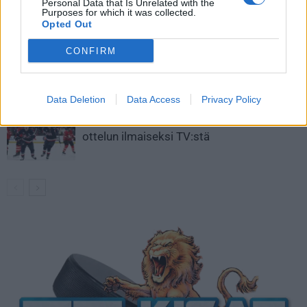
Personal Data that Is Unrelated with the
Aleksander Barkov tekee paluun
Purposes for which it was collected.
kaukaloon
Opted Out
CONFIRM
Venäläisveskari sekosi Suomen 2.
divisioonassa – sai samasta tilanteesta
50 jäähyminuuttia
Data Deletion
Data Access
Privacy Policy
Kanada – USA klo 15:10 – näin katsot
ottelun ilmaiseksi TV:stä