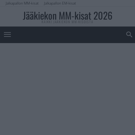
Jalkapallon MM-kisat
Jalkapallon EM-kisat
Jääkiekon MM-kisat 2026
KAIKKI JÄÄKIEKON MM-KISOISTA