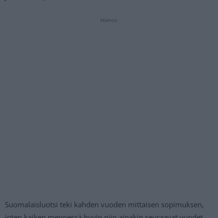
Mainos:
Suomalaisluotsi teki kahden vuoden mittaisen sopimuksen,
joten kaiken mennessä hyvin niin ainakin seuraavat vuodet