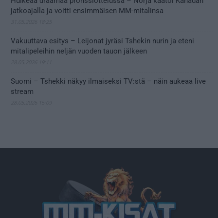
Huikeaa draamaa pronssiottelussa – Norja kaatoi Kanadan
jatkoajalla ja voitti ensimmäisen MM-mitalinsa
31.05.2026 18:25
Vakuuttava esitys – Leijonat jyräsi Tshekin nurin ja eteni
mitalipeleihin neljän vuoden tauon jälkeen
28.05.2026 19:11
Suomi – Tshekki näkyy ilmaiseksi TV:stä – näin aukeaa live
stream
28.05.2026 15:09