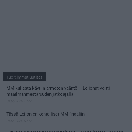
Tuoreimmat uutiset
MM-kullasta käytiin armoton vääntö – Leijonat voitti
maailmanmestaruuden jatkoajalla
31.05.2026 23:27
Tässä Leijonien kentälliset MM-finaaliin!
31.05.2026 18:37