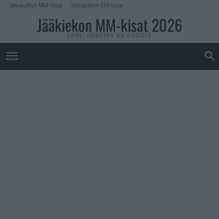
Jalkapallon MM-kisat
Jalkapallon EM-kisat
Jääkiekon MM-kisat 2026
KAIKKI JÄÄKIEKON MM-KISOISTA