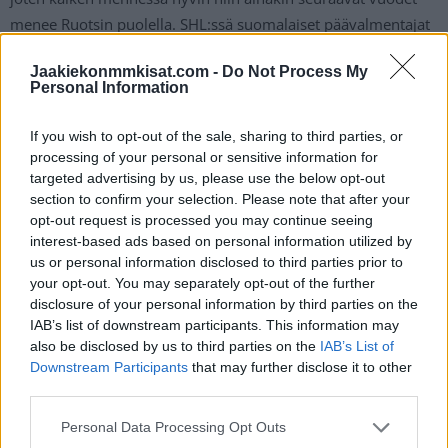
menee Ruotsin puolella. SHL:ssä suomalaiset päävalmentajat
ovat olleet vuosien saatossa vähissä, joten Jokisen pesti
Jaakiekonmmkisat.com -
Do Not Process My
kertoo miehen nosteesta valmentajamarkkinoilla.
Personal Information
If you wish to opt-out of the sale, sharing to third parties, or
processing of your personal or sensitive information for
targeted advertising by us, please use the below opt-out
section to confirm your selection. Please note that after your
opt-out request is processed you may continue seeing
interest-based ads based on personal information utilized by
us or personal information disclosed to third parties prior to
your opt-out. You may separately opt-out of the further
Edellinen artikkeli
Seuraava artikkeli
disclosure of your personal information by third parties on the
Manitoba Moosen Henri
Oula Palve vaihtaa maisemaa –
IAB’s list of downstream participants. This information may
Nikkanen upotti jäätävän
siirtyy Sveitsin liigaan
also be disclosed by us to third parties on the
IAB’s List of
rankkarimaalin AHL:ssä
Downstream Participants
that may further disclose it to other
third parties.
LIITTYVÄT ARTIKKELIT
LISÄÄ TEKIJÄLTÄ
Personal Data Processing Opt Outs