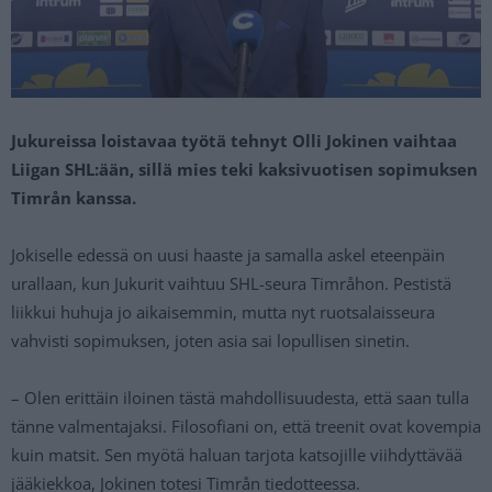
Jukureissa loistavaa työtä tehnyt Olli Jokinen vaihtaa
Liigan SHL:ään, sillä mies teki kaksivuotisen sopimuksen
Timrån kanssa.
Jokiselle edessä on uusi haaste ja samalla askel eteenpäin
urallaan, kun Jukurit vaihtuu SHL-seura Timråhon. Pestistä
liikkui huhuja jo aikaisemmin, mutta nyt ruotsalaisseura
vahvisti sopimuksen, joten asia sai lopullisen sinetin.
– Olen erittäin iloinen tästä mahdollisuudesta, että saan tulla
tänne valmentajaksi. Filosofiani on, että treenit ovat kovempia
kuin matsit. Sen myötä haluan tarjota katsojille viihdyttävää
jääkiekkoa, Jokinen totesi Timrån tiedotteessa.