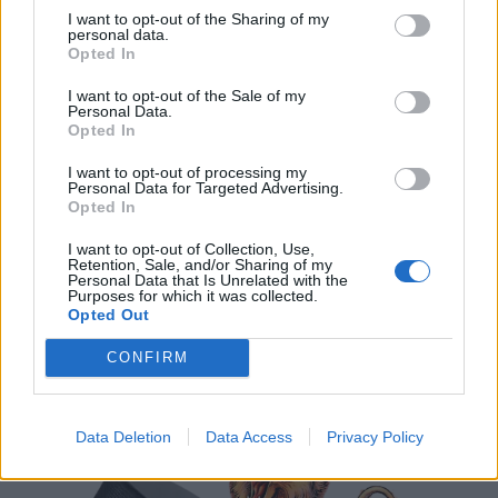
I want to opt-out of the Sharing of my
Leijonat julkisti ketjut Sveitsi-peliin –
personal data.
Opted In
Aleksander Barkov tekee paluun
kaukaloon
I want to opt-out of the Sale of my
Personal Data.
Opted In
Venäläisveskari sekosi Suomen 2.
divisioonassa – sai samasta tilanteesta
I want to opt-out of processing my
Personal Data for Targeted Advertising.
50 jäähyminuuttia
Opted In
Kanada – USA klo 15:10 – näin katsot
I want to opt-out of Collection, Use,
Retention, Sale, and/or Sharing of my
ottelun ilmaiseksi TV:stä
Personal Data that Is Unrelated with the
Purposes for which it was collected.
Opted Out
CONFIRM
Data Deletion
Data Access
Privacy Policy