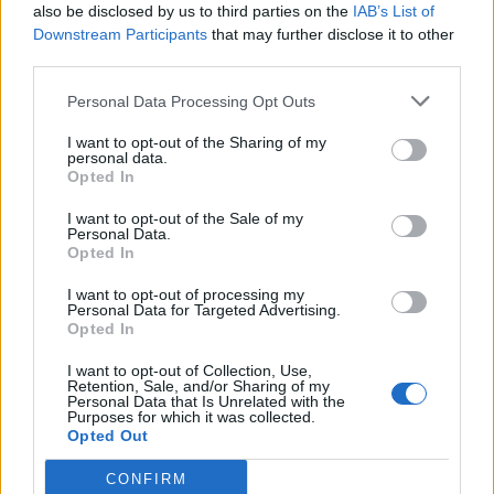
Lankinen Kevin, Vancouver Canucks
also be disclosed by us to third parties on the
IAB’s List of
Luukkonen Ukko-Pekka, Buffalo Sabres
Downstream Participants
that may further disclose it to other
Saros Juuse, Nashville Predators
third parties.
Personal Data Processing Opt Outs
Puolustajat:
Heiskanen Miro, Dallas Stars
I want to opt-out of the Sharing of my
personal data.
Jokiharju Henri, Boston Bruins
Opted In
Lehtonen Mikko, ZSC Lions
I want to opt-out of the Sale of my
Lindell Esa, Dallas Stars
Personal Data.
Opted In
Matinpalo Nikolas, Ottawa Senators
Mikkola Niko, Florida Panthers
I want to opt-out of processing my
Personal Data for Targeted Advertising.
Määttä Olli, Utah Mammoth
Opted In
Ristolainen Rasmus, Philadelphia Flyers
I want to opt-out of Collection, Use,
Retention, Sale, and/or Sharing of my
Hyökkääjät:
Personal Data that Is Unrelated with the
Purposes for which it was collected.
Aho Sebastian, Carolina Hurricanes
Opted Out
Armia Joel, Los Angeles Kings
CONFIRM
Granlund Mikael, Anaheim Ducks