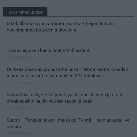
Tuoreimmat uutiset
MM-kullasta käytiin armoton vääntö – Leijonat voitti
maailmanmestaruuden jatkoajalla
31.05.2026 23:27
Tässä Leijonien kentälliset MM-finaaliin!
31.05.2026 18:37
Huikeaa draamaa pronssiottelussa – Norja kaatoi Kanadan
jatkoajalla ja voitti ensimmäisen MM-mitalinsa
31.05.2026 18:25
Vakuuttava esitys – Leijonat jyräsi Tshekin nurin ja eteni
mitalipeleihin neljän vuoden tauon jälkeen
28.05.2026 19:11
Suomi – Tshekki näkyy ilmaiseksi TV:stä – näin aukeaa live
stream
28.05.2026 15:09