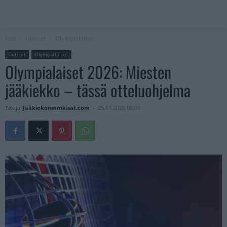
Koti
Uutiset
Olympialaiset
Uutiset
Olympialaiset
Olympialaiset 2026: Miesten
jääkiekko – tässä otteluohjelma
Tekijä
Jääkiekonmmkisat.com
-
25.01.2026 08:06