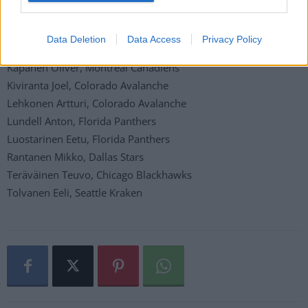
Haula Erik, Nashville Predators
Hintz Roope, Dallas Stars
Data Deletion
Data Access
Privacy Policy
Kakko Kaapo, Seattle Kraken
Kapanen Oliver, Montreal Canadiens
Kiviranta Joel, Colorado Avalanche
Lehkonen Artturi, Colorado Avalanche
Lundell Anton, Florida Panthers
Luostarinen Eetu, Florida Panthers
Rantanen Mikko, Dallas Stars
Teräväinen Teuvo, Chicago Blackhawks
Tolvanen Eeli, Seattle Kraken