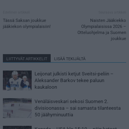
Edellinen artikkeli
Seuraava artikkeli
Tässä Saksan joukkue
Naisten Jääkiekko
jääkiekon olympialaisiin!
Olympialaisissa 2026 –
Otteluohjelma ja Suomen
joukkue
LIITTYVÄT ARTIKKELIT
LISÄÄ TEKIJÄLTÄ
Leijonat julkisti ketjut Sveitsi-peliin –
Aleksander Barkov tekee paluun
kaukaloon
Venäläisveskari sekosi Suomen 2.
divisioonassa – sai samasta tilanteesta
50 jäähyminuuttia