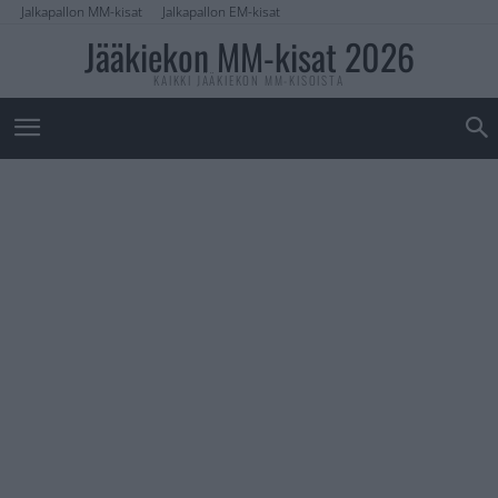
Jalkapallon MM-kisat
Jalkapallon EM-kisat
Jääkiekon MM-kisat 2026
KAIKKI JÄÄKIEKON MM-KISOISTA