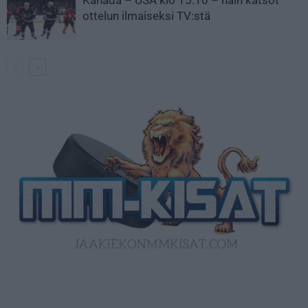
Kanada – USA klo 15:10 – näin katsot
ottelun ilmaiseksi TV:stä