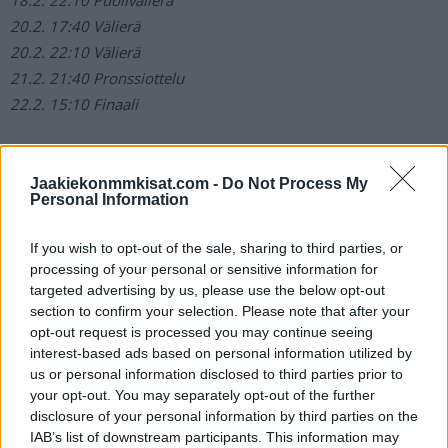
18.2. 22:10 Puolivälierä
20.2. 17:40 Välierä
20.2. 22:10 Välierä
21.2. 21:40 Pronssiottelu
22.2. 15:10 Finaali
Olympialaiset 2026: Miesten jääkiekon
Jaakiekonmmkisat.com -
Do Not Process My
lohkot
Personal Information
If you wish to opt-out of the sale, sharing to third parties, or
Lohko A:
Kanada, Sveitsi, Tshekki, Ranska
processing of your personal or sensitive information for
Lohko B:
Suomi, Italia, Slovakia, Ruotsi
targeted advertising by us, please use the below opt-out
Lohko C:
Tanska, Saksa, Latvia, USA
section to confirm your selection. Please note that after your
opt-out request is processed you may continue seeing
interest-based ads based on personal information utilized by
Suomen joukkue:
us or personal information disclosed to third parties prior to
your opt-out. You may separately opt-out of the further
disclosure of your personal information by third parties on the
Maalivahdit:
IAB’s list of downstream participants. This information may