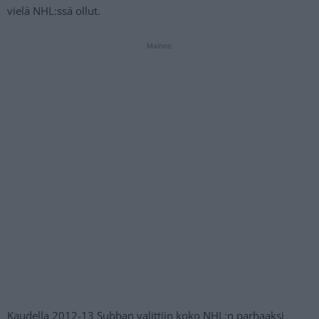
vielä NHL:ssä ollut.
Mainos:
Kaudella 2012-13 Subban valittiin koko NHL:n parhaaksi