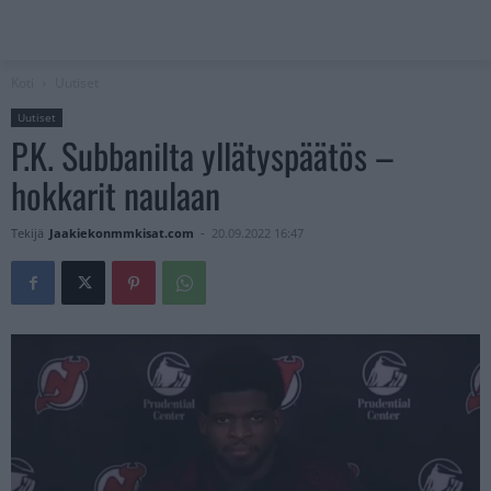
Koti
Uutiset
Uutiset
P.K. Subbanilta yllätyspäätös –
hokkarit naulaan
Tekijä
Jaakiekonmmkisat.com
-
20.09.2022 16:47