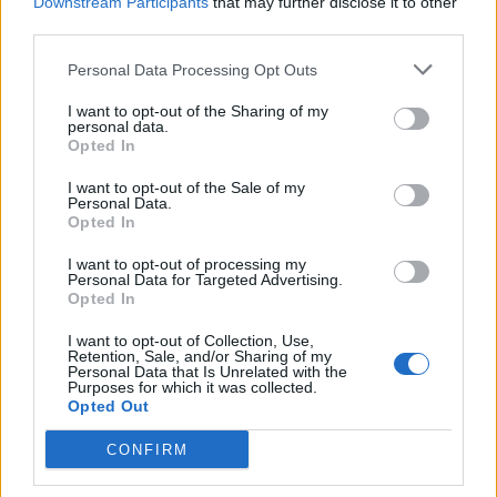
Downstream Participants
that may further disclose it to other
third parties.
Edellinen artikkeli
Seuraava artikkeli
Ikäviä uutisia Pelicansille –
HS: Jokerit hakee paikkaa
Personal Data Processing Opt Outs
Jonas Enlundin kausi ohi!
Mestiksestä
I want to opt-out of the Sharing of my
personal data.
Opted In
LIITTYVÄT ARTIKKELIT
LISÄÄ TEKIJÄLTÄ
I want to opt-out of the Sale of my
Personal Data.
Leijonat julkisti ketjut Sveitsi-peliin –
Opted In
Aleksander Barkov tekee paluun
I want to opt-out of processing my
kaukaloon
Personal Data for Targeted Advertising.
Opted In
Venäläisveskari sekosi Suomen 2.
I want to opt-out of Collection, Use,
divisioonassa – sai samasta tilanteesta
Retention, Sale, and/or Sharing of my
Personal Data that Is Unrelated with the
50 jäähyminuuttia
Purposes for which it was collected.
Opted Out
Kanada – USA klo 15:10 – näin katsot
CONFIRM
ottelun ilmaiseksi TV:stä