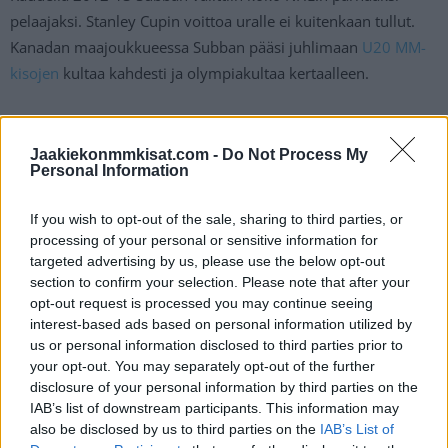
pelaajaksi. Stanley Cupin voittoa uralle ei kuitenkaan tullut.
Kanadan maajoukkueessa Subban pääsi juhlimaan
U20 MM-
kisojen
kultaa kahdesti ja olympiakultaa kertaalleen.
THANK YOU!
PIC.TWITTER.COM/RPYEPEKVYG
Jaakiekonmmkisat.com -
Do Not Process My
Personal Information
— P.K. Subban (@PKSubban1)
September 20, 2022
If you wish to opt-out of the sale, sharing to third parties, or
processing of your personal or sensitive information for
targeted advertising by us, please use the below opt-out
Jos twiitti ei näy laitteellasi voit katsoa sen suoraan
Twitteristä
.
section to confirm your selection. Please note that after your
opt-out request is processed you may continue seeing
interest-based ads based on personal information utilized by
us or personal information disclosed to third parties prior to
your opt-out. You may separately opt-out of the further
disclosure of your personal information by third parties on the
IAB’s list of downstream participants. This information may
also be disclosed by us to third parties on the
IAB’s List of