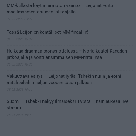
MM-kullasta käytiin armoton vääntö – Leijonat voitti
maailmanmestaruuden jatkoajalla
31.05.2026 23:27
Tässä Leijonien kentälliset MM-finaaliin!
31.05.2026 18:37
Huikeaa draamaa pronssiottelussa – Norja kaatoi Kanadan
jatkoajalla ja voitti ensimmäisen MM-mitalinsa
31.05.2026 18:25
Vakuuttava esitys – Leijonat jyräsi Tshekin nurin ja eteni
mitalipeleihin neljän vuoden tauon jälkeen
28.05.2026 19:11
Suomi – Tshekki näkyy ilmaiseksi TV:stä – näin aukeaa live
stream
28.05.2026 15:09