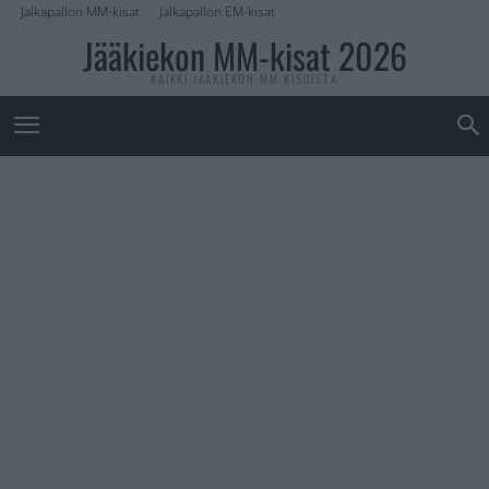
Jalkapallon MM-kisat
Jalkapallon EM-kisat
Jääkiekon MM-kisat 2026
KAIKKI JÄÄKIEKON MM-KISOISTA