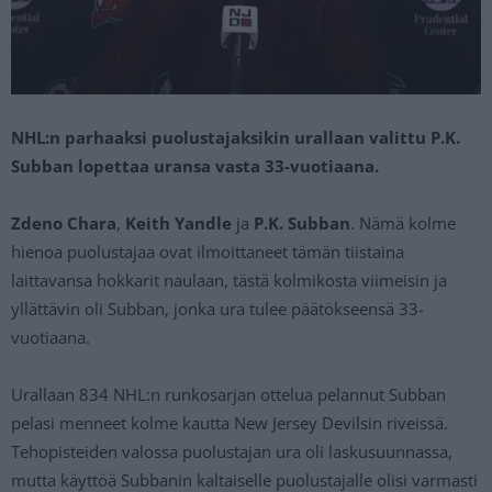
NHL:n parhaaksi puolustajaksikin urallaan valittu P.K.
Subban lopettaa uransa vasta 33-vuotiaana.
Zdeno Chara
,
Keith Yandle
ja
P.K. Subban
. Nämä kolme
hienoa puolustajaa ovat ilmoittaneet tämän tiistaina
laittavansa hokkarit naulaan, tästä kolmikosta viimeisin ja
yllättävin oli Subban, jonka ura tulee päätökseensä 33-
vuotiaana.
Urallaan 834 NHL:n runkosarjan ottelua pelannut Subban
pelasi menneet kolme kautta New Jersey Devilsin riveissä.
Tehopisteiden valossa puolustajan ura oli laskusuunnassa,
mutta käyttöä Subbanin kaltaiselle puolustajalle olisi varmasti