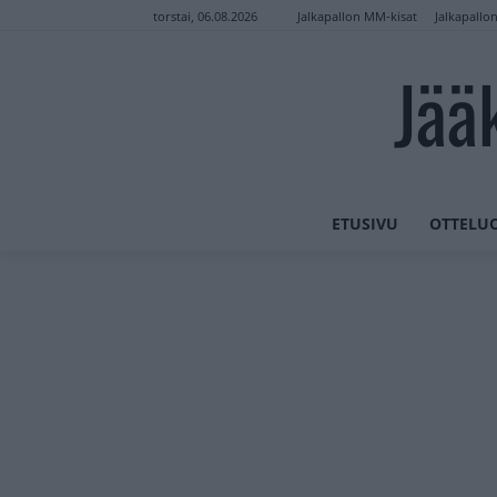
Jalkapallon MM-kisat
Jalkapallo
torstai, 06.08.2026
Jää
ETUSIVU
OTTELU