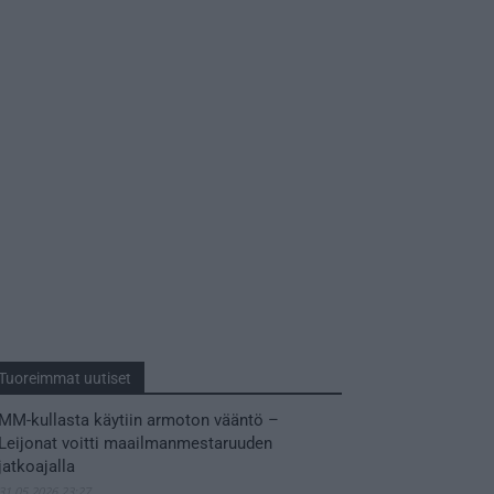
Tuoreimmat uutiset
MM-kullasta käytiin armoton vääntö –
Leijonat voitti maailmanmestaruuden
jatkoajalla
31.05.2026 23:27