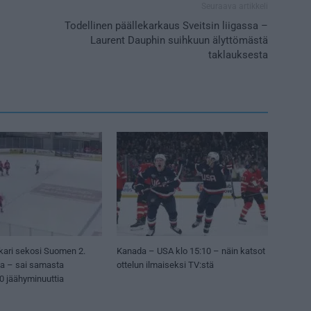
Seuraava artikkeli
Todellinen päällekarkaus Sveitsin liigassa –
Laurent Dauphin suihkuun älyttömästä
taklauksesta
kari sekosi Suomen 2.
Kanada – USA klo 15:10 – näin katsot
sa – sai samasta
ottelun ilmaiseksi TV:stä
50 jäähyminuuttia