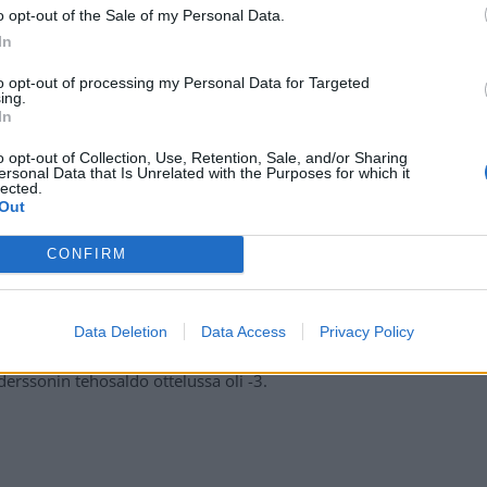
o opt-out of the Sale of my Personal Data.
In
to opt-out of processing my Personal Data for Targeted
ing.
In
ssa 60:00. Jäähyn syyksi merkittiin lopulta
o opt-out of Collection, Use, Retention, Sale, and/or Sharing
ersonal Data that Is Unrelated with the Purposes for which it
sa myös pelikieltoa.
lected.
Out
tten omin avuin nousemaan ylös.
CONFIRM
Kuraly, Justin Danforth sekä Zach Werenski. Calgaryn
i ottelussa pisteittä.
Data Deletion
Data Access
Privacy Policy
derssonin tehosaldo ottelussa oli -3.