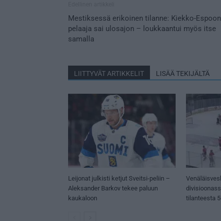
Edellinen artikkeli
Mestiksessä erikoinen tilanne: Kiekko-Espoon
pelaaja sai ulosajon – loukkaantui myös itse
samalla
LIITTYVÄT ARTIKKELIT
LISÄÄ TEKIJÄLTÄ
Leijonat julkisti ketjut Sveitsi-peliin –
Venäläisves
Aleksander Barkov tekee paluun
divisioonas
kaukaloon
tilanteesta 