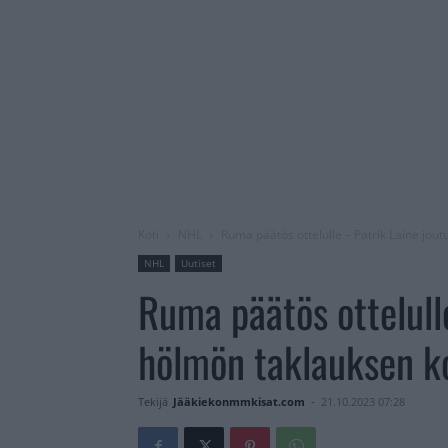
Koti
NHL
Ruma päätös ottelulle – Patrik Laine jou
NHL
Uutiset
Ruma päätös ottelulle
hölmön taklauksen k
Tekijä
Jääkiekonmmkisat.com
-
21.10.2023 07:28