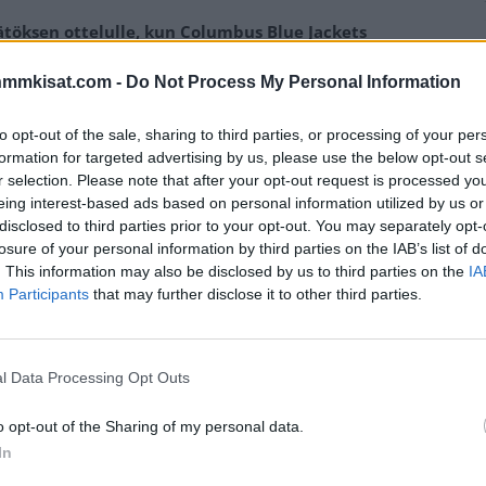
ätöksen ottelulle, kun Columbus Blue Jackets
nmmkisat.com -
Do Not Process My Personal Information
ti lopussa hakea kavennusta ilman maalivahtia. Matsi oli
to opt-out of the sale, sharing to third parties, or processing of your per
li vain muutama sekunti jäljellä, kun Laine sai kiekon
formation for targeted advertising by us, please use the below opt-out s
r selection. Please note that after your opt-out request is processed y
eing interest-based ads based on personal information utilized by us or
disclosed to third parties prior to your opt-out. You may separately opt-
asmus Andersson päätti kuitenkin taklata Lainetta vielä
losure of your personal information by third parties on the IAB’s list of
oraan päähän juuri, kun tämä oli laukomassa.
. This information may also be disclosed by us to third parties on the
IA
Participants
that may further disclose it to other third parties.
Mainos:
l Data Processing Opt Outs
o opt-out of the Sharing of my personal data.
In