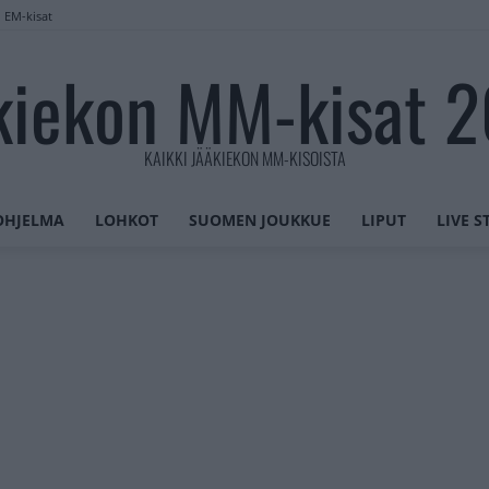
n EM-kisat
kiekon MM-kisat 
KAIKKI JÄÄKIEKON MM-KISOISTA
OHJELMA
LOHKOT
SUOMEN JOUKKUE
LIPUT
LIVE 