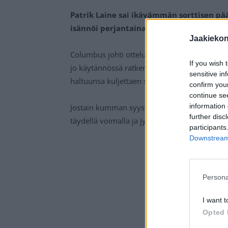
Patrik Laine sai ikävämmän sorttisen pä
isännöi perjantaina Calgary Flamesia.
Jaakieko
Columbus johti ottelua 3-1, kun Calgary koit
If you wish 
jo käytännössä ratkennut, sillä pelikellossa o
sensitive in
haltuunsa kuljettaen sen keskialueelle.
confirm you
continue se
information 
Jostain kumman syystä ruotsalaispuolustaja R
further disc
täydellä voimalla ja jysäytti suomalaista su
participants
Downstream 
Persona
I want t
Opted 