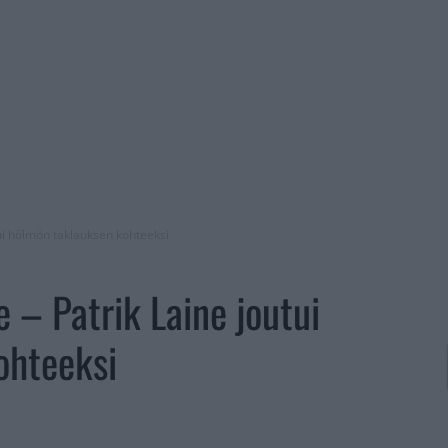
tui hölmön taklauksen kohteeksi
 – Patrik Laine joutui
ohteeksi