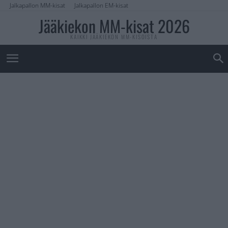
Jalkapallon MM-kisat
Jalkapallon EM-kisat
Jääkiekon MM-kisat 2026
KAIKKI JÄÄKIEKON MM-KISOISTA