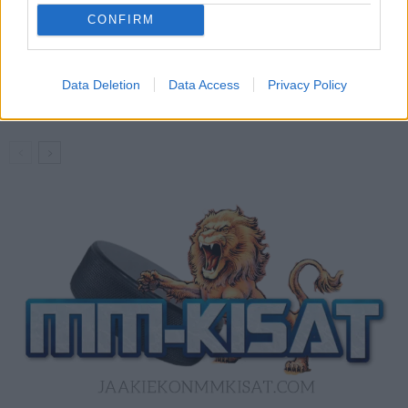
50 jäähyminuuttia
CONFIRM
Kanada – USA klo 15:10 – näin katsot
ottelun ilmaiseksi TV:stä
Data Deletion
Data Access
Privacy Policy