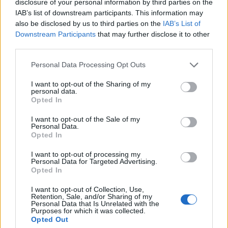
disclosure of your personal information by third parties on the
IAB’s list of downstream participants. This information may
also be disclosed by us to third parties on the
IAB’s List of
Downstream Participants
that may further disclose it to other
third parties.
Edellinen artikkeli
Seuraava artikkeli
Huvittava näky – kuusi pelaajaa
Jokerit menettää ison
Personal Data Processing Opt Outs
taistelee kulmassa kiekosta,
sponsorin – ”Emme halua olla
vaikka kiekko on jo poissa
mukana tukemassa Venäjän
I want to opt-out of the Sharing of my
personal data.
alueelta
KHL-liigassa pelaavan
Opted In
Jokereiden toimintaa”
I want to opt-out of the Sale of my
Personal Data.
Opted In
LIITTYVÄT ARTIKKELIT
LISÄÄ TEKIJÄLTÄ
I want to opt-out of processing my
Personal Data for Targeted Advertising.
Leijonat julkisti ketjut Sveitsi-peliin –
Opted In
Aleksander Barkov tekee paluun
kaukaloon
I want to opt-out of Collection, Use,
Retention, Sale, and/or Sharing of my
Personal Data that Is Unrelated with the
Purposes for which it was collected.
Venäläisveskari sekosi Suomen 2.
Opted Out
divisioonassa – sai samasta tilanteesta