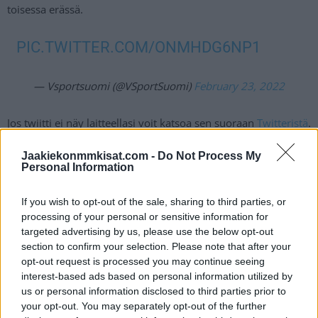
toisessa erässä.
PIC.TWITTER.COM/ONMHDG6NP1
— Vsportsuomi (@VSportSuomi)
February 23, 2022
Jos twiitti ei näy laitteellasi voit katsoa sen suoraan
Twitteristä
.
Jaakiekonmmkisat.com -
Do Not Process My
Laineen helmikuu on ollut suorastaan hämmentävän kova.
Personal Information
Suomalaishyökkääjä
on nakuttanut pelkästään helmikuun
aikana kaksi tehopistettä per peli. Seitsemään otteluun Laine
If you wish to opt-out of the sale, sharing to third parties, or
on tehnyt tehot 8+6=14. Kahdeksasta maalista kolme on
processing of your personal or sensitive information for
targeted advertising by us, please use the below opt-out
voittomaaleja, joka on eniten koko NHL:ssä.
section to confirm your selection. Please note that after your
opt-out request is processed you may continue seeing
interest-based ads based on personal information utilized by
us or personal information disclosed to third parties prior to
your opt-out. You may separately opt-out of the further