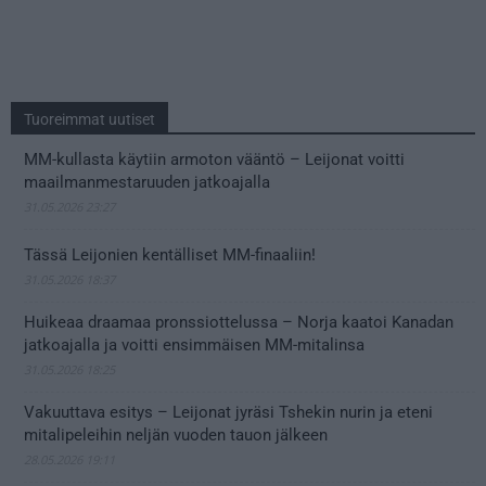
Tuoreimmat uutiset
MM-kullasta käytiin armoton vääntö – Leijonat voitti
maailmanmestaruuden jatkoajalla
31.05.2026 23:27
Tässä Leijonien kentälliset MM-finaaliin!
31.05.2026 18:37
Huikeaa draamaa pronssiottelussa – Norja kaatoi Kanadan
jatkoajalla ja voitti ensimmäisen MM-mitalinsa
31.05.2026 18:25
Vakuuttava esitys – Leijonat jyräsi Tshekin nurin ja eteni
mitalipeleihin neljän vuoden tauon jälkeen
28.05.2026 19:11