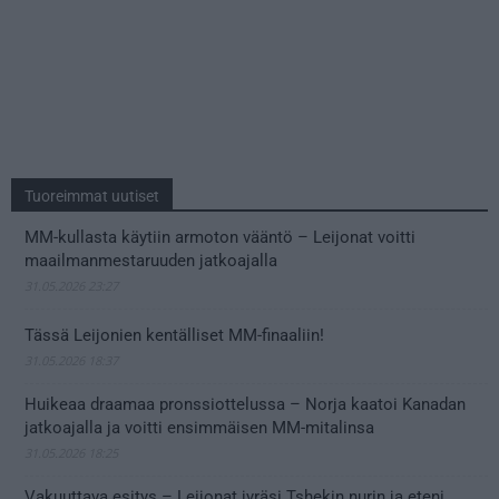
Tuoreimmat uutiset
MM-kullasta käytiin armoton vääntö – Leijonat voitti
maailmanmestaruuden jatkoajalla
31.05.2026 23:27
Tässä Leijonien kentälliset MM-finaaliin!
31.05.2026 18:37
Huikeaa draamaa pronssiottelussa – Norja kaatoi Kanadan
jatkoajalla ja voitti ensimmäisen MM-mitalinsa
31.05.2026 18:25
Vakuuttava esitys – Leijonat jyräsi Tshekin nurin ja eteni