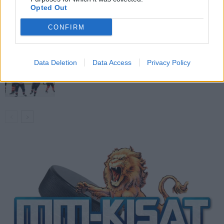
Opted Out
Venäläisveskari sekosi Suomen 2.
CONFIRM
divisioonassa – sai samasta tilanteesta
50 jäähyminuuttia
Data Deletion
Data Access
Privacy Policy
Kanada – USA klo 15:10 – näin katsot
ottelun ilmaiseksi TV:stä