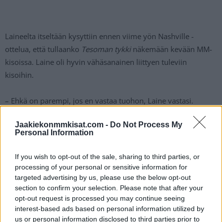
Laineelta itseltään kysyttiin ennen viime yön Nashville -
ottelua, että tullaanko
Tesoman tykki
näkemään kevään MM-
kisoissa. Laine oli hyvin vähäsanainen liittyen tuleviin
kisoihin.
– Ehkä on parempi, jos en vastaa tuohon, Laine vastasi.
Jaakiekonmmkisat.com -
Do Not Process My
Laineelta udeltiin myös kiinnostusta osallistua tuleviin
Personal Information
olympialaisiin. Olympiakisat Lainetta kiinnostaisivat kovasti.
If you wish to opt-out of the sale, sharing to third parties, or
– Jos tätä kautta miettii, niin ensin pitää huolehtia siitä,
processing of your personal or sensitive information for
mahdunko edes joukkueeseen. Mutta maani edustaminen on
targeted advertising by us, please use the below opt-out
section to confirm your selection. Please note that after your
aina kunnia. On paljon erilaisia tekijöitä, mutta en ole koskaan
opt-out request is processed you may continue seeing
pelannut olympiailaisissa. Ne ovat ehdottomasti tavoitteeni,
interest-based ads based on personal information utilized by
Laine kommentoi.
us or personal information disclosed to third parties prior to