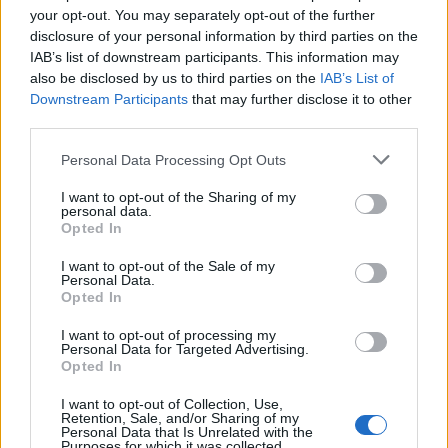
your opt-out. You may separately opt-out of the further
disclosure of your personal information by third parties on the
IAB’s list of downstream participants. This information may
also be disclosed by us to third parties on the
IAB’s List of
Downstream Participants
that may further disclose it to other
third parties.
Personal Data Processing Opt Outs
I want to opt-out of the Sharing of my
Edellinen artikkeli
Seuraava artikkeli
personal data.
Jääkiekon MM live stream 2021
Pikkuleijonat näillä ketjuilla
Opted In
– näin katsot matsit ilmaiseksi!
Ruotsin kaatoon –
I want to opt-out of the Sale of my
pronssiottelu käyntiin kello 0:00
Personal Data.
Opted In
I want to opt-out of processing my
LIITTYVÄT ARTIKKELIT
LISÄÄ TEKIJÄLTÄ
Personal Data for Targeted Advertising.
Opted In
Leijonat julkisti ketjut Sveitsi-peliin –
I want to opt-out of Collection, Use,
Aleksander Barkov tekee paluun
Retention, Sale, and/or Sharing of my
Personal Data that Is Unrelated with the
kaukaloon
Purposes for which it was collected.