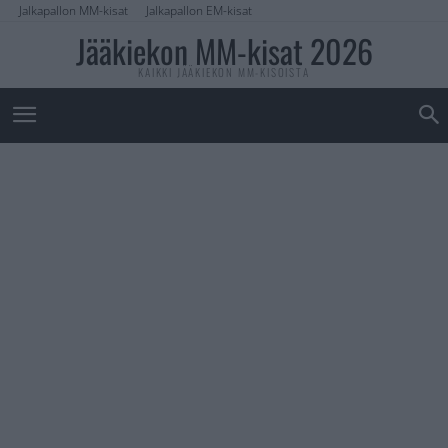
Jalkapallon MM-kisat
Jalkapallon EM-kisat
Jääkiekon MM-kisat 2026
KAIKKI JÄÄKIEKON MM-KISOISTA