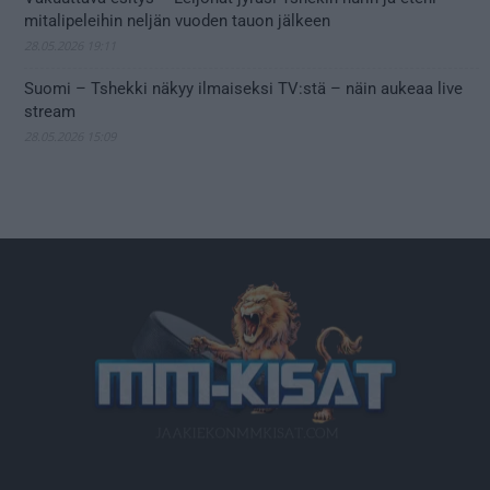
mitalipeleihin neljän vuoden tauon jälkeen
28.05.2026 19:11
Suomi – Tshekki näkyy ilmaiseksi TV:stä – näin aukeaa live
stream
28.05.2026 15:09