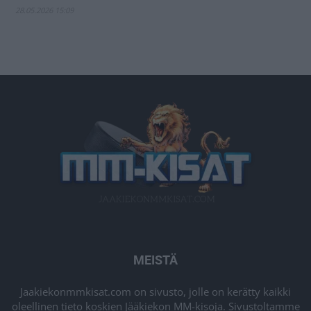
28.05.2026 15:09
MEISTÄ
Jaakiekonmmkisat.com on sivusto, jolle on kerätty kaikki
oleellinen tieto koskien Jääkiekon MM-kisoja. Sivustoltamme