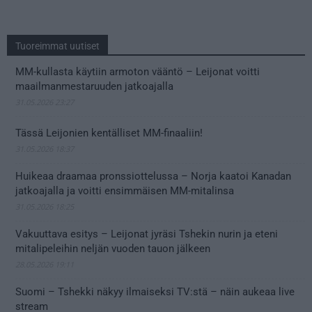
Tuoreimmat uutiset
MM-kullasta käytiin armoton vääntö – Leijonat voitti
maailmanmestaruuden jatkoajalla
31.05.2026 23:27
Tässä Leijonien kentälliset MM-finaaliin!
31.05.2026 18:37
Huikeaa draamaa pronssiottelussa – Norja kaatoi Kanadan
jatkoajalla ja voitti ensimmäisen MM-mitalinsa
31.05.2026 18:25
Vakuuttava esitys – Leijonat jyräsi Tshekin nurin ja eteni
mitalipeleihin neljän vuoden tauon jälkeen
28.05.2026 19:11
Suomi – Tshekki näkyy ilmaiseksi TV:stä – näin aukeaa live
stream