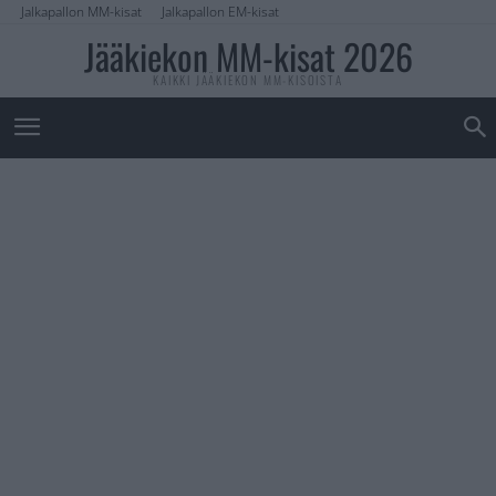
Jalkapallon MM-kisat
Jalkapallon EM-kisat
Jääkiekon MM-kisat 2026
KAIKKI JÄÄKIEKON MM-KISOISTA