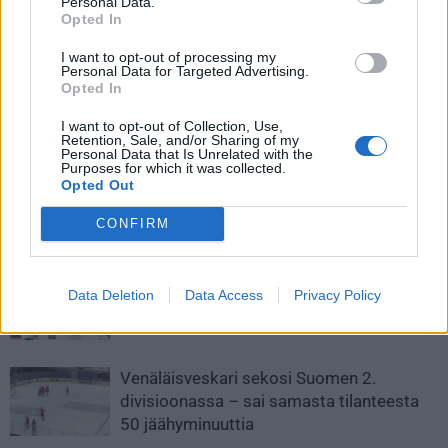
Personal Data.
Opted In
I want to opt-out of processing my
Personal Data for Targeted Advertising.
Opted In
Edellinen artikkeli
Seuraava artikkeli
Nico Hischier käytti
IIHF vahvisti ensi vuoden MM-
I want to opt-out of Collection, Use,
koronatauon hyväkseen –
kisojen pelipäivät – finaali
Retention, Sale, and/or Sharing of my
Personal Data that Is Unrelated with the
päätti mennä armeijaan
pelataan kesäkuussa
Purposes for which it was collected.
Opted Out
CONFIRM
LIITTYVÄT ARTIKKELIT
LISÄÄ TEKIJÄLTÄ
Leijonat julkisti ketjut Sveitsi-peliin –
Data Deletion
Data Access
Privacy Policy
Aleksander Barkov tekee paluun
kaukaloon
Venäläisveskari sekosi Suomen 2.
divisioonassa – sai samasta tilanteesta
50 jäähyminuuttia