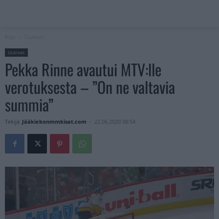
Koti
Uutiset
Uutiset
Pekka Rinne avautui MTV:lle
verotuksesta – ”On ne valtavia
summia”
Tekijä
Jääkiekonmmkisat.com
-
22.06.2020 08:54