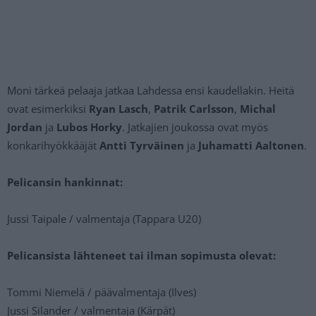
Moni tärkeä pelaaja jatkaa Lahdessa ensi kaudellakin. Heitä
ovat esimerkiksi
Ryan Lasch
,
Patrik Carlsson
,
Michal
Jordan
ja
Lubos Horky
. Jatkajien joukossa ovat myös
konkarihyökkääjät
Antti Tyrväinen
ja
Juhamatti Aaltonen
.
Pelicansin hankinnat:
Jussi Taipale / valmentaja (Tappara U20)
Pelicansista lähteneet tai ilman sopimusta olevat:
Tommi Niemelä / päävalmentaja (Ilves)
Jussi Silander / valmentaja (Kärpät)