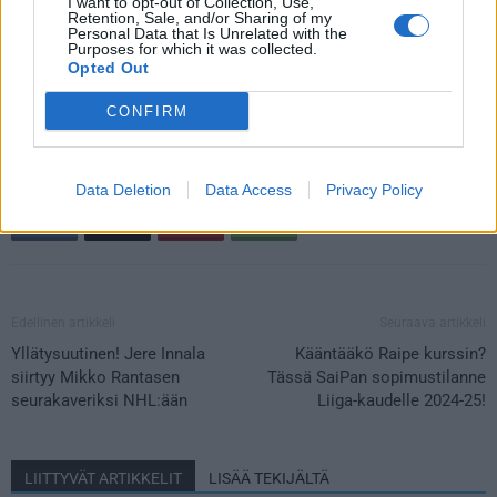
Toni Pasuri, Tuomo Kärki, Juha Nakari, Erno Jokinen
I want to opt-out of Collection, Use,
Retention, Sale, and/or Sharing of my
Personal Data that Is Unrelated with the
Purposes for which it was collected.
Katso myös:
Tässä Rauman Lukon sopimustilanne Liiga-
Opted Out
kaudelle 2024-25!
CONFIRM
Data Deletion
Data Access
Privacy Policy
Edellinen artikkeli
Seuraava artikkeli
Yllätysuutinen! Jere Innala
Kääntääkö Raipe kurssin?
siirtyy Mikko Rantasen
Tässä SaiPan sopimustilanne
seurakaveriksi NHL:ään
Liiga-kaudelle 2024-25!
LIITTYVÄT ARTIKKELIT
LISÄÄ TEKIJÄLTÄ