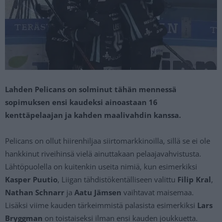
Lahden Pelicans on solminut tähän mennessä
sopimuksen ensi kaudeksi ainoastaan 16
kenttäpelaajan ja kahden maalivahdin kanssa.
Pelicans on ollut hiirenhiljaa siirtomarkkinoilla, sillä se ei ole
hankkinut riveihinsä vielä ainuttakaan pelaajavahvistusta.
Lähtöpuolella on kuitenkin useita nimiä, kun esimerkiksi
Kasper Puutio
, Liigan tähdistökentälliseen valittu
Filip Kral
,
Nathan Schnarr
ja
Aatu Jämsen
vaihtavat maisemaa.
Lisäksi viime kauden tärkeimmistä palasista esimerkiksi
Lars
Bryggman
on toistaiseksi ilman ensi kauden joukkuetta.