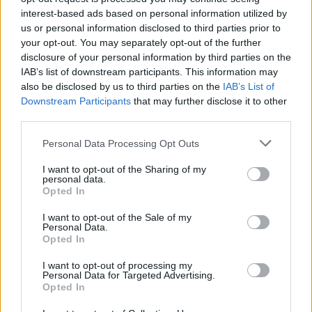
kaudelle 2024-25:
interest-based ads based on personal information utilized by
us or personal information disclosed to third parties prior to
Maalivahdit:
Niklas Nikkilä (2025), Jasper Patrikainen (2025)
your opt-out. You may separately opt-out of the further
disclosure of your personal information by third parties on the
IAB’s list of downstream participants. This information may
Puolustajat:
Johannes Johannesen (2025), Michal Jordan
also be disclosed by us to third parties on the
IAB’s List of
(2025), Onni Käyhkö (2025), Petteri Riihinen (2025), Daniel
Downstream Participants
that may further disclose it to other
Nieminen (2027)
third parties.
Personal Data Processing Opt Outs
Keskushyökkääjät:
Patrik Carlsson (2026), Konsta Hirvonen
(2025), Elias Vilén (2025)
I want to opt-out of the Sharing of my
personal data.
Opted In
Laitahyökkääjät:
Juhamatti Aaltonen (2025), Jonas Enlund
I want to opt-out of the Sale of my
(2024+1), Lubos Horky (2025), Ryan Lasch (2025), Miika Roine
Personal Data.
Opted In
(2025), Leevi Tukiainen (2025), Antti Tyrväinen (2025), Tim
Lindfors (2025)
I want to opt-out of processing my
Personal Data for Targeted Advertising.
Opted In
Valmennus:
Juhamatti Yli-Junnila (2028), Jussi Taipale (2026),