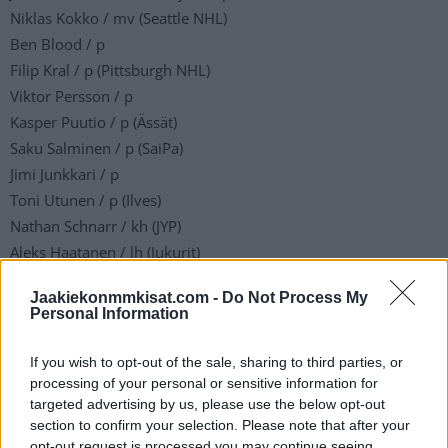
Niklas Kokko / mv (Seattle NHL)
Ben Blood / p
Filip Kral / p (Pittsburgh NHL)
Viktor Persson / p
Kasper Puutio / p (Ässät)
Saku Salminen / p (SaiPa)
Jimi Junkkari / p
Toni Utunen / p (Ilves)
Nathan Schnarr / kh (JYP)
Aleks Haatanen / lh (Jukurit)
Aatu Jämsen / lh (Los Angeles NHL)
Jaakiekonmmkisat.com -
Do Not Process My
Jesse Kiiskinen / lh (HPK)
Personal Information
Lars Bryggman / lh
Niklas Virtanen / lh
If you wish to opt-out of the sale, sharing to third parties, or
processing of your personal or sensitive information for
targeted advertising by us, please use the below opt-out
Lahden Pelicans – sopimustilanne Liiga-
section to confirm your selection. Please note that after your
opt-out request is processed you may continue seeing