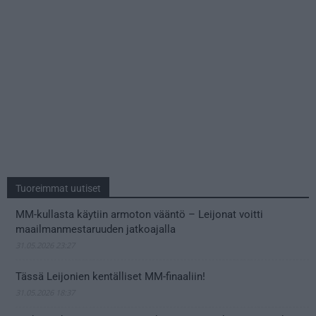
Tuoreimmat uutiset
MM-kullasta käytiin armoton vääntö – Leijonat voitti
maailmanmestaruuden jatkoajalla
31.05.2026 23:27
Tässä Leijonien kentälliset MM-finaaliin!
31.05.2026 18:37