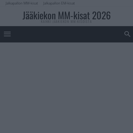
Jalkapallon MM-kisat
Jalkapallon EM-kisat
Jääkiekon MM-kisat 2026
KAIKKI JÄÄKIEKON MM-KISOISTA