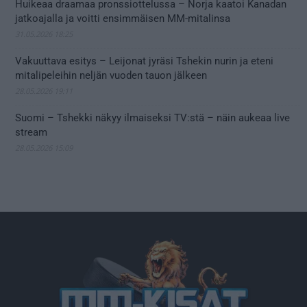
Huikeaa draamaa pronssiottelussa – Norja kaatoi Kanadan
jatkoajalla ja voitti ensimmäisen MM-mitalinsa
31.05.2026 18:25
Vakuuttava esitys – Leijonat jyräsi Tshekin nurin ja eteni
mitalipeleihin neljän vuoden tauon jälkeen
28.05.2026 19:11
Suomi – Tshekki näkyy ilmaiseksi TV:stä – näin aukeaa live
stream
28.05.2026 15:09