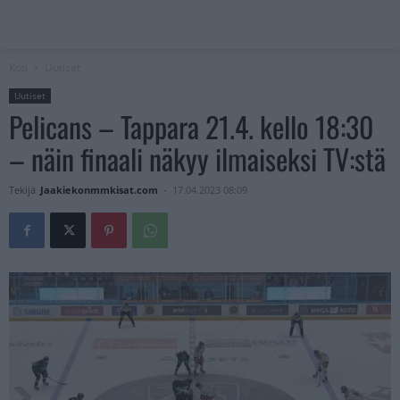
Koti
Uutiset
Uutiset
Pelicans – Tappara 21.4. kello 18:30
– näin finaali näkyy ilmaiseksi TV:stä
Tekijä
Jaakiekonmmkisat.com
-
17.04.2023 08:09