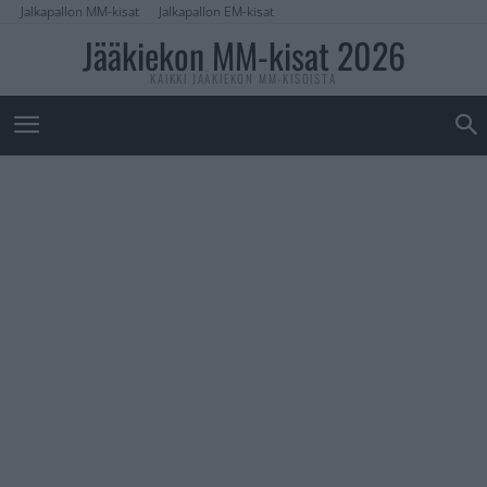
Jalkapallon MM-kisat
Jalkapallon EM-kisat
Jääkiekon MM-kisat 2026
KAIKKI JÄÄKIEKON MM-KISOISTA