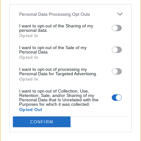
third parties.
todennäköisyydet draftin
mukaan Suomen joukkueeseen
arvontaan!
Personal Data Processing Opt Outs
I want to opt-out of the Sharing of my
personal data.
LIITTYVÄT ARTIKKELIT
LISÄÄ TEKIJÄLTÄ
Opted In
I want to opt-out of the Sale of my
Leijonat julkisti ketjut Sveitsi-peliin –
Personal Data.
Opted In
Aleksander Barkov tekee paluun
kaukaloon
I want to opt-out of processing my
Personal Data for Targeted Advertising.
Opted In
Venäläisveskari sekosi Suomen 2.
divisioonassa – sai samasta tilanteesta
I want to opt-out of Collection, Use,
50 jäähyminuuttia
Retention, Sale, and/or Sharing of my
Personal Data that Is Unrelated with the
Purposes for which it was collected.
Opted Out
Kanada – USA klo 15:10 – näin katsot
ottelun ilmaiseksi TV:stä
CONFIRM