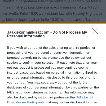
Nimittäin perjantaina kun sarja rantautuu Lahteen, on toisen
finaalin lähetys katsottavissa myös ilmaiseksi TV:stä MTV3 -
kanavalta. Kello 18:00 polkaistaan käyntiin Hockey Night Live
ja kiekko tippuu jäähän kello 18:30 kun Pelicans ja Tappara
ottavat toisistaan mittaa toisen finaalin merkeissä.
Jaakiekonmmkisat.com -
Do Not Process My
Personal Information
Kauden 2022-23 mestari on selvillä viimeistään vapun jälkeen
2. toukokuuta.
If you wish to opt-out of the sale, sharing to third parties, or
processing of your personal or sensitive information for
targeted advertising by us, please use the below opt-out
section to confirm your selection. Please note that after your
opt-out request is processed you may continue seeing
interest-based ads based on personal information utilized by
us or personal information disclosed to third parties prior to
your opt-out. You may separately opt-out of the further
disclosure of your personal information by third parties on the
IAB’s list of downstream participants. This information may
Edellinen artikkeli
Seuraava artikkeli
also be disclosed by us to third parties on the
IAB’s List of
Kuka saa huippulupaus Connor
Leijonille ensimmäinen NHL-
Downstream Participants
that may further disclose it to other
Bedardin? Tässä
vahvistus – Kasperi Kapanen