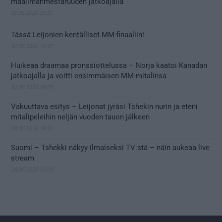
maailmanmestaruuden jatkoajalla
31.05.2026 23:27
Tässä Leijonien kentälliset MM-finaaliin!
31.05.2026 18:37
Huikeaa draamaa pronssiottelussa – Norja kaatoi Kanadan
jatkoajalla ja voitti ensimmäisen MM-mitalinsa
31.05.2026 18:25
Vakuuttava esitys – Leijonat jyräsi Tshekin nurin ja eteni
mitalipeleihin neljän vuoden tauon jälkeen
28.05.2026 19:11
Suomi – Tshekki näkyy ilmaiseksi TV:stä – näin aukeaa live
stream
28.05.2026 15:09