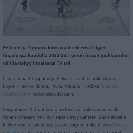
Pelicans ja Tappara kohtaavat toisensa Liigan
finaaleissa kaudella 2022-23. Toinen finaali joukkueiden
välillä näkyy ilmaiseksi TV:stä.
Liigan finaalit Tapparan ja Pelicansin välillä polkaistaan
käyntiin keskiviikkona, 19. huhtikuuta. Tsekkaa
finaalien
otteluohjelma
kokonaisuudessaan.
Perjantaina 21. huhtikuuta on luvassa joukkueiden välillä
toinen kohtaaminen, kun sarja siirtyy Lahteen. Suomalaisille
kiekkofaneille kaikki ottelut ovat tarjolla maksullisen
C More -
palvelun
kautta, mutta ainakin toisesta finaalista on tarjolla