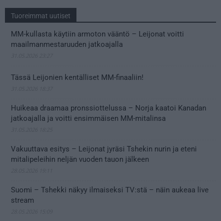
Tuoreimmat uutiset
MM-kullasta käytiin armoton vääntö – Leijonat voitti
maailmanmestaruuden jatkoajalla
31.05.2026 23:27
Tässä Leijonien kentälliset MM-finaaliin!
31.05.2026 18:37
Huikeaa draamaa pronssiottelussa – Norja kaatoi Kanadan
jatkoajalla ja voitti ensimmäisen MM-mitalinsa
31.05.2026 18:25
Vakuuttava esitys – Leijonat jyräsi Tshekin nurin ja eteni
mitalipeleihin neljän vuoden tauon jälkeen
28.05.2026 19:11
Suomi – Tshekki näkyy ilmaiseksi TV:stä – näin aukeaa live
stream
28.05.2026 15:09