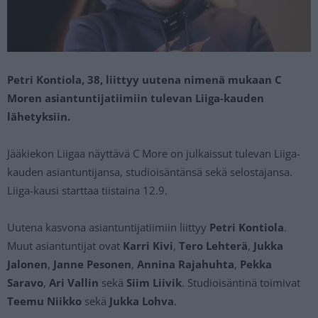
Petri Kontiola, 38, liittyy uutena nimenä mukaan C
Moren asiantuntijatiimiin tulevan Liiga-kauden
lähetyksiin.
Jääkiekon Liigaa näyttävä C More on julkaissut tulevan Liiga-
kauden asiantuntijansa, studioisäntänsä sekä selostajansa.
Liiga-kausi starttaa tiistaina 12.9.
Uutena kasvona asiantuntijatiimiin liittyy
Petri Kontiola
.
Muut asiantuntijat ovat
Karri Kivi
,
Tero Lehterä
,
Jukka
Jalonen
,
Janne Pesonen
,
Annina Rajahuhta
,
Pekka
Saravo
,
Ari Vallin
sekä
Siim Liivik
. Studioisäntinä toimivat
Teemu Niikko
sekä
Jukka Lohva
.