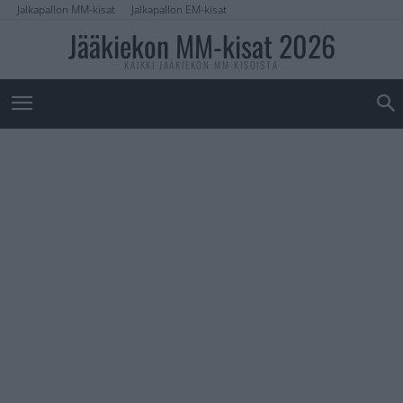
Jalkapallon MM-kisat
Jalkapallon EM-kisat
Jääkiekon MM-kisat 2026
KAIKKI JÄÄKIEKON MM-KISOISTA