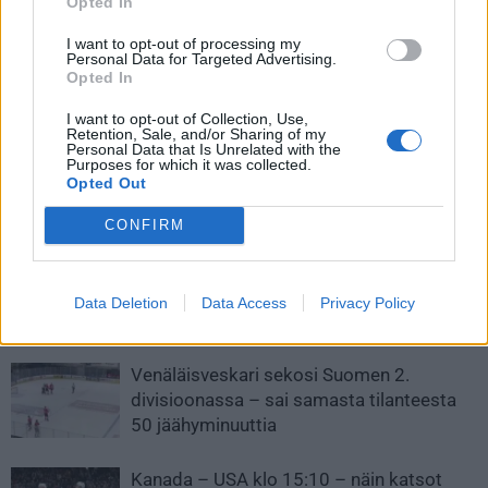
Opted In
I want to opt-out of processing my
Personal Data for Targeted Advertising.
Edellinen artikkeli
Seuraava artikkeli
Opted In
Liiga-otteluita tarjolla runsaasti
Pohjois-Amerikkaan
myös ilmaiseksi – tässä
perustettiin uusi
I want to opt-out of Collection, Use,
Retention, Sale, and/or Sharing of my
syksyn matsit
ammattilaissarja naisille
Personal Data that Is Unrelated with the
Purposes for which it was collected.
Opted Out
LIITTYVÄT ARTIKKELIT
LISÄÄ TEKIJÄLTÄ
CONFIRM
Leijonat julkisti ketjut Sveitsi-peliin –
Aleksander Barkov tekee paluun
Data Deletion
Data Access
Privacy Policy
kaukaloon
Venäläisveskari sekosi Suomen 2.
divisioonassa – sai samasta tilanteesta
50 jäähyminuuttia
Kanada – USA klo 15:10 – näin katsot