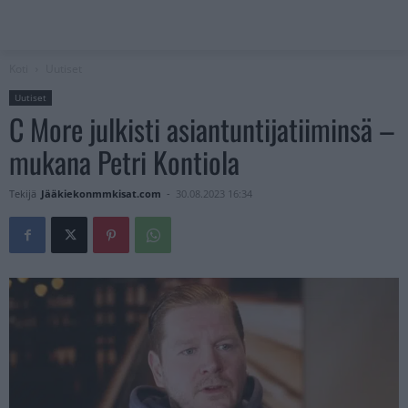
Koti
Uutiset
Uutiset
C More julkisti asiantuntijatiiminsä –
mukana Petri Kontiola
Tekijä
Jääkiekonmmkisat.com
-
30.08.2023 16:34