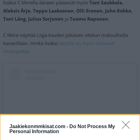
lisäksi C Morella ääneen pääsevät myös
Toni Saukkola
,
Aleksis Ärje
,
Teppo Laaksonen
,
Olli Eronen
,
Juho Kokko
,
Toni Lång
,
Julius Sorjonen
ja
Tuomo Reponen
.
C More näyttää Liiga-kauden jokaisen ottelun maksullisilla
kanavillaan, minkä lisäksi
tarjolla on myös runsaasti
ilmaispelejä
.
Jaakiekonmmkisat.com -
Do Not Process My
Personal Information