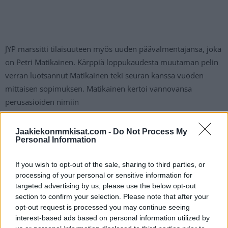
JYP marssitti tilaisuuteen myös uuden päävalmentajansa, joka
on Petri Matikainen. Kärppiä loppukaudesta muutaman pelin
verran luotsannut Matikainen teki seuran kanssa vuoden
mittaisen sopimuksen. Matikainen kertoi vannovansa
perusasioiden nimiin
– JYP:n pitää nyt pelata, ja siihen tarvitaan mukaan ihan
Jaakiekonmmkisat.com -
Do Not Process My
Personal Information
kaikkia. Yhteistyöllä mennään eteenpäin. Kun perusasiat ovat
kunnossa, sen jälkeen pelaajat voivat olla taiteilijoita,
If you wish to opt-out of the sale, sharing to third parties, or
Matikainen sanoi tiedotustilaisuudessa.
processing of your personal or sensitive information for
targeted advertising by us, please use the below opt-out
Tsekkaa myös:
Kärpät antoi potkut urheilujohtajalleen –
section to confirm your selection. Please note that after your
Kimmo Kapanen palkattiin tilalle
opt-out request is processed you may continue seeing
interest-based ads based on personal information utilized by