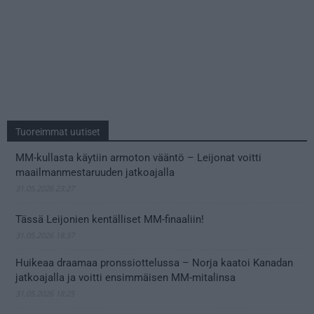
Tuoreimmat uutiset
MM-kullasta käytiin armoton vääntö – Leijonat voitti
maailmanmestaruuden jatkoajalla
31.05.2026 23:27
Tässä Leijonien kentälliset MM-finaaliin!
31.05.2026 18:37
Huikeaa draamaa pronssiottelussa – Norja kaatoi Kanadan
jatkoajalla ja voitti ensimmäisen MM-mitalinsa
31.05.2026 18:25