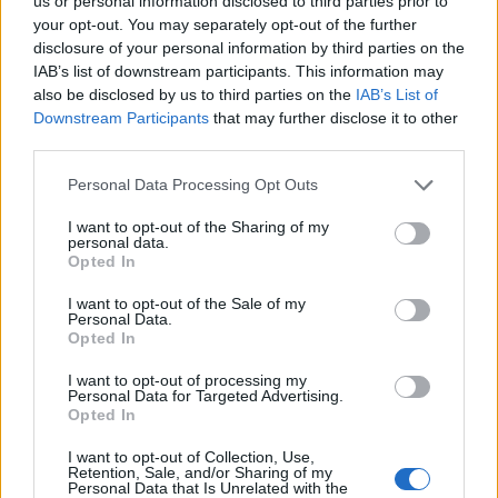
us or personal information disclosed to third parties prior to
your opt-out. You may separately opt-out of the further
disclosure of your personal information by third parties on the
IAB’s list of downstream participants. This information may
also be disclosed by us to third parties on the
IAB’s List of
Downstream Participants
that may further disclose it to other
third parties.
Personal Data Processing Opt Outs
Edellinen artikkeli
Seuraava artikkeli
Pikkuleijonat matkaa U18 MM-
Leijonat päivitti MM-
I want to opt-out of the Sharing of my
personal data.
kisoihin tällä joukkueella
leiriryhmäänsä – 10 pelaajaa
Opted In
sisään, Jan-Mikael Järvinen
debytoi maajoukkueessa 37-
I want to opt-out of the Sale of my
vuotiaana
Personal Data.
Opted In
I want to opt-out of processing my
LIITTYVÄT ARTIKKELIT
LISÄÄ TEKIJÄLTÄ
Personal Data for Targeted Advertising.
Opted In
Leijonat julkisti ketjut Sveitsi-peliin –
I want to opt-out of Collection, Use,
Retention, Sale, and/or Sharing of my
Aleksander Barkov tekee paluun
Personal Data that Is Unrelated with the