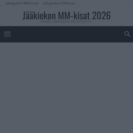
Jalkapallon MM-kisat
Jalkapallon EM-kisat
Jääkiekon MM-kisat 2026
KAIKKI JÄÄKIEKON MM-KISOISTA