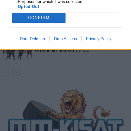
kaukaloon
Purposes for which it was collected.
Opted Out
Venäläisveskari sekosi Suomen 2.
CONFIRM
divisioonassa – sai samasta tilanteesta
50 jäähyminuuttia
Data Deletion
Data Access
Privacy Policy
Kanada – USA klo 15:10 – näin katsot
ottelun ilmaiseksi TV:stä