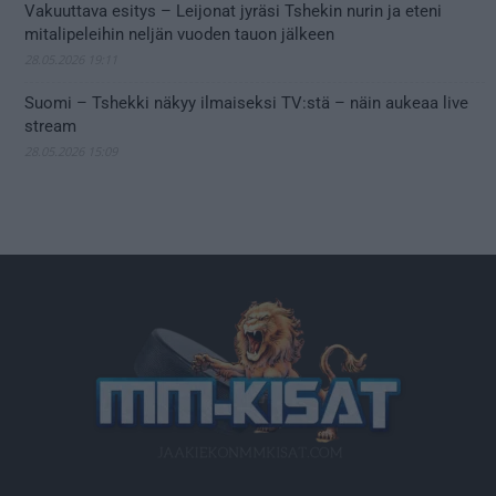
Vakuuttava esitys – Leijonat jyräsi Tshekin nurin ja eteni
mitalipeleihin neljän vuoden tauon jälkeen
28.05.2026 19:11
Suomi – Tshekki näkyy ilmaiseksi TV:stä – näin aukeaa live
stream
28.05.2026 15:09