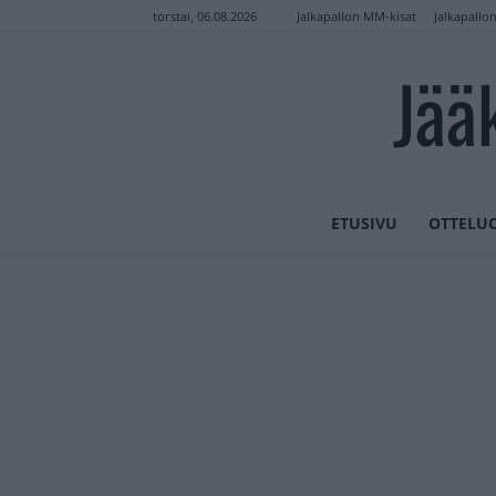
Jalkapallon MM-kisat
Jalkapallo
torstai, 06.08.2026
Jää
ETUSIVU
OTTELU