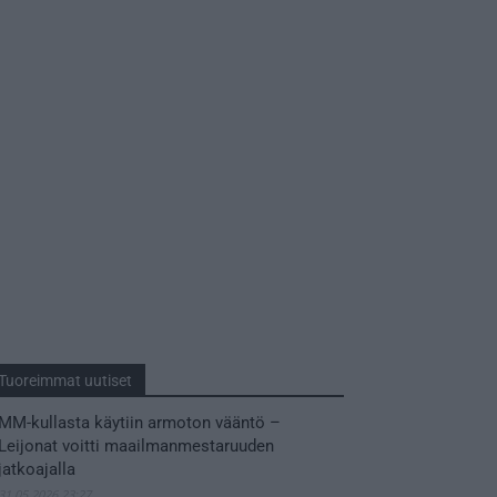
Tuoreimmat uutiset
MM-kullasta käytiin armoton vääntö –
Leijonat voitti maailmanmestaruuden
jatkoajalla
31.05.2026 23:27