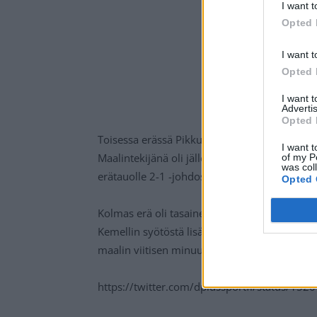
I want t
Opted 
I want t
Opted 
I want 
Advertis
Opted 
Toisessa erässä Pikkuleijonat siirtyi ottelus
I want t
Maalintekijänä oli jälleen Kemell, jolle osum
of my P
was col
erätauolle 2-1 -johdossa.
Opted 
Kolmas erä oli tasainen, eikä kumpikaan maal
Kemellin syötöstä lisäämään johdon jo ratkais
maalin viitisen minuuttia ennen loppua.
https://twitter.com/dplussportfi/status/1