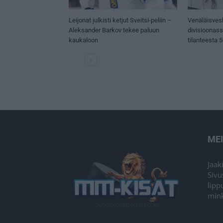
Leijonat julkisti ketjut Sveitsi-peliin –
Venäläisves
Aleksander Barkov tekee paluun
divisioonas
kaukaloon
tilanteesta 
ME
Jaak
Sivu
lipp
mink