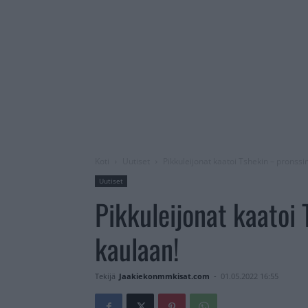
Koti
Uutiset
Pikkuleijonat kaatoi Tshekin – pronssim
Uutiset
Pikkuleijonat kaatoi 
kaulaan!
Tekijä
Jaakiekonmmkisat.com
-
01.05.2022 16:55