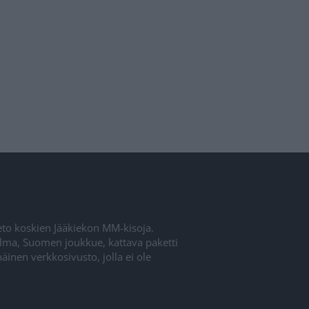
ieto koskien Jääkiekon MM-kisoja.
elma, Suomen joukkue, kattava paketti
inen verkkosivusto, jolla ei ole