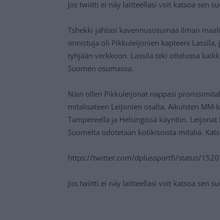
Jos twiitti ei näy laitteellasi voit katsoa sen 
Tshekki jahtasi kavennusosumaa ilman maaliv
onnistuja oli Pikkuleijonien kapteeni Lassila,
tyhjään verkkoon. Lassila teki ottelussa kaik
Suomen osumassa.
Näin ollen Pikkuleijonat nappasi pronssimitali
mitalisateen Leijonien osalta. Aikuisten MM-k
Tampereella ja Helsingissä käyntiin. Leijona
Suomelta odotetaan kotikisoista mitalia. Kat
https://twitter.com/dplussportfi/status/1
Jos twiitti ei näy laitteellasi voit katsoa sen 