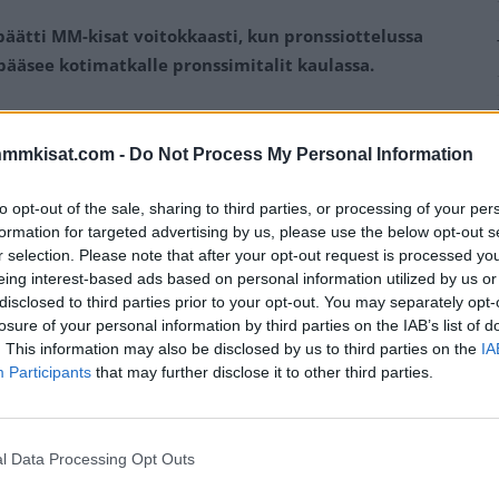
ätti MM-kisat voitokkaasti, kun pronssiottelussa
 pääsee kotimatkalle pronssimitalit kaulassa.
asi MM-kisojen pronssiottelussa Tshekin. Suomen
ssä Suomen toistamiseen tässä turnauksessa ja eteni
nmmkisat.com -
Do Not Process My Personal Information
to opt-out of the sale, sharing to third parties, or processing of your per
formation for targeted advertising by us, please use the below opt-out s
ös suomalaisten nuorten kaulaan ripustettiin.
Ondrej
r selection. Please note that after your opt-out request is processed y
 vei joukkueensa ensimmäistä ja viimeistä kertaa
eing interest-based ads based on personal information utilized by us or
nsimmäisessä erässä tasoihin, kun
Joakim Kemell
ohjasi
disclosed to third parties prior to your opt-out. You may separately opt-
immäiselle erätauolle.
losure of your personal information by third parties on the IAB’s list of
. This information may also be disclosed by us to third parties on the
IA
Participants
that may further disclose it to other third parties.
Mainos:
l Data Processing Opt Outs