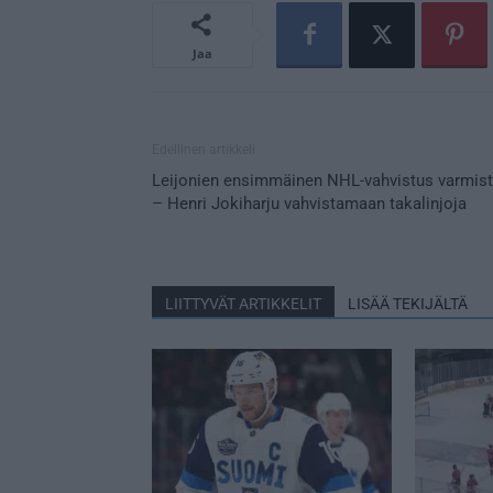
Jaa
Edellinen artikkeli
Leijonien ensimmäinen NHL-vahvistus varmist
– Henri Jokiharju vahvistamaan takalinjoja
LIITTYVÄT ARTIKKELIT
LISÄÄ TEKIJÄLTÄ