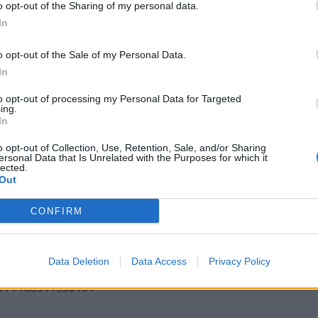
o opt-out of the Sharing of my personal data.
In
o opt-out of the Sale of my Personal Data.
In
to opt-out of processing my Personal Data for Targeted
ing.
In
sa johtoon, eikä se johtoasemastaan enää luopunut.
o opt-out of Collection, Use, Retention, Sale, and/or Sharing
a oli jo turnauksen kuudes. Suomi pääsi toiselle
ersonal Data that Is Unrelated with the Purposes for which it
lected.
Out
CONFIRM
ipaikoilla juhlinut.
Jere Lassila
onnistui kuitenkin
evan tuntuisesti kahteen maaliin, kun Lassila iski 3-1 -
Data Deletion
Data Access
Privacy Policy
520777188911550464