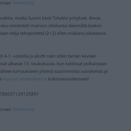
suoraan
Twitteristä
.
ahtia, mutta Suomi kesti Tshekin yritykset. Ainoa
 joka viimeisteli mainion ottelunsa iskemällä kiekon
kiaan neljä tehopistettä (2+2) ollen mukana jokaisessa
t 4-1 -voitolla ja aloitti näin ollen tämän kevään
isat alkavat 13. toukokuuta, kun kotikisat polkaistaan
t lähtee turnaukseen yhtenä suurimmista suosikeista ja
so
kisojen otteluohjelma
kokonaisuudessaan!
520780037129125891
suoraan
Twitteristä
.