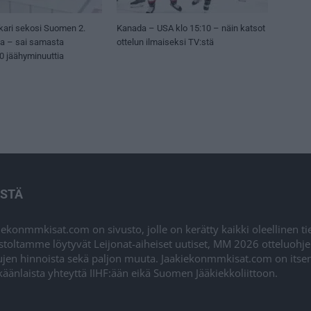
kari sekosi Suomen 2.
Kanada – USA klo 15:10 – näin katsot
sa – sai samasta
ottelun ilmaiseksi TV:stä
50 jäähyminuuttia
ISTÄ
iekonmmkisat.com on sivusto, jolle on kerätty kaikki oleellinen t
stoltamme löytyvät Leijonat-aiheiset uutiset, MM 2026 otteluohj
ujen hinnoista sekä paljon muuta. Jaakiekonmmkisat.com on itsenä
äänlaista yhteyttä IIHF:ään eikä Suomen Jääkiekkoliittoon.