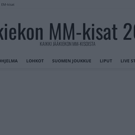
n EM-kisat
kiekon MM-kisat 
KAIKKI JÄÄKIEKON MM-KISOISTA
OHJELMA
LOHKOT
SUOMEN JOUKKUE
LIPUT
LIVE 