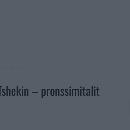
italit kaulaan!
Tshekin – pronssimitalit