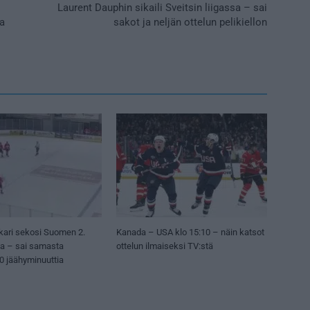
Laurent Dauphin sikaili Sveitsin liigassa – sai
ta
sakot ja neljän ottelun pelikiellon
kari sekosi Suomen 2.
Kanada – USA klo 15:10 – näin katsot
sa – sai samasta
ottelun ilmaiseksi TV:stä
50 jäähyminuuttia