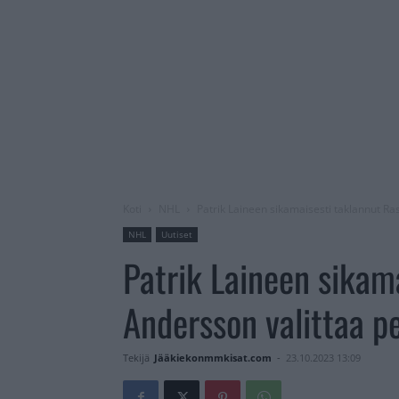
Koti
NHL
Patrik Laineen sikamaisesti taklannut Ra
NHL
Uutiset
Patrik Laineen sikam
Andersson valittaa pe
Tekijä
Jääkiekonmmkisat.com
-
23.10.2023 13:09