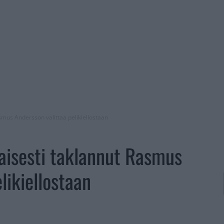
smus Andersson valittaa pelikiellostaan
aisesti taklannut Rasmus
likiellostaan