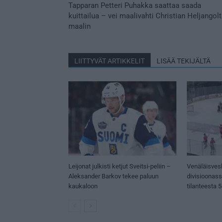
Tapparan Petteri Puhakka saattaa saada
kuittailua – vei maalivahti Christian Heljangol
maalin
LIITTYVÄT ARTIKKELIT
LISÄÄ TEKIJÄLTÄ
Leijonat julkisti ketjut Sveitsi-peliin –
Venäläisves
Aleksander Barkov tekee paluun
divisioonas
kaukaloon
tilanteesta 