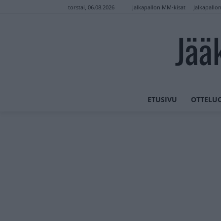
Jalkapallon MM-kisat
Jalkapallo
torstai, 06.08.2026
Jää
ETUSIVU
OTTELU