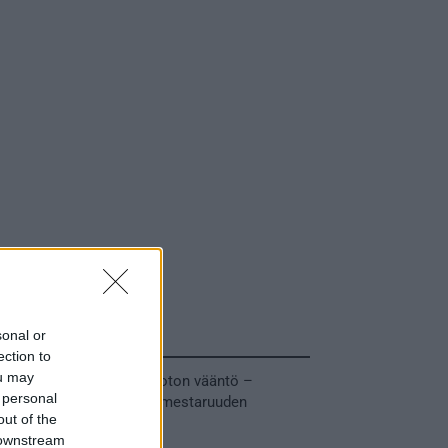
sonal or
Tuoreimmat uutiset
ection to
ou may
MM-kullasta käytiin armoton vääntö –
 personal
Leijonat voitti maailmanmestaruuden
out of the
jatkoajalla
 downstream
31.05.2026 23:27