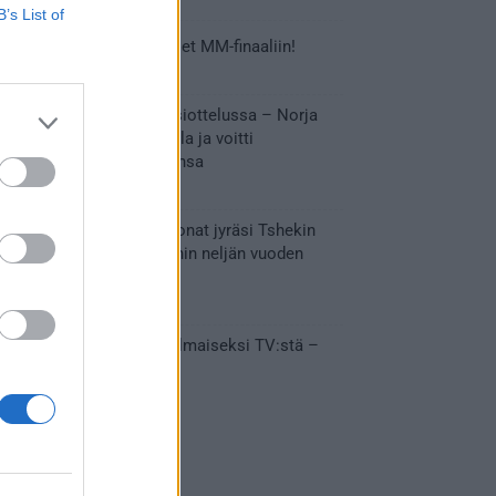
B’s List of
Tässä Leijonien kentälliset MM-finaaliin!
31.05.2026 18:37
Huikeaa draamaa pronssiottelussa – Norja
kaatoi Kanadan jatkoajalla ja voitti
ensimmäisen MM-mitalinsa
31.05.2026 18:25
Vakuuttava esitys – Leijonat jyräsi Tshekin
nurin ja eteni mitalipeleihin neljän vuoden
tauon jälkeen
28.05.2026 19:11
Suomi – Tshekki näkyy ilmaiseksi TV:stä –
näin aukeaa live stream
28.05.2026 15:09