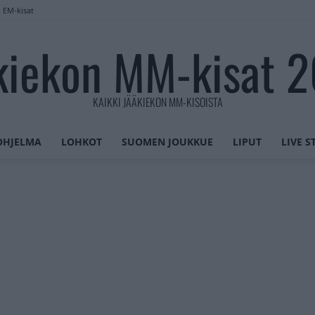
n EM-kisat
kiekon MM-kisat 
KAIKKI JÄÄKIEKON MM-KISOISTA
OHJELMA
LOHKOT
SUOMEN JOUKKUE
LIPUT
LIVE 