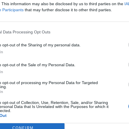
. This information may also be disclosed by us to third parties on the
IA
ersson valittaa saamastaan neljän ottelun
Participants
that may further disclose it to other third parties.
n kohdistuneesta taklauksesta.
pelikieltoon, kun ruotsalaiselle langetettiin neljän
l Data Processing Opt Outs
et harvinaisuus NHL:ssä, vaikka rumia tekoja on nähty.
o opt-out of the Sharing of my personal data.
i ansaittu, sillä sen verran rumalla tavalla mies taklasi
In
o opt-out of the Sale of my Personal Data.
yväinen pelikieltoon, vaan mies päätti valittaa siitä.
In
ksen pelikiellosta. Valituksen käsittelee NHL:n
to opt-out of processing my Personal Data for Targeted
ing.
In
Mainos:
o opt-out of Collection, Use, Retention, Sale, and/or Sharing
ersonal Data that Is Unrelated with the Purposes for which it
lected.
Out
CONFIRM