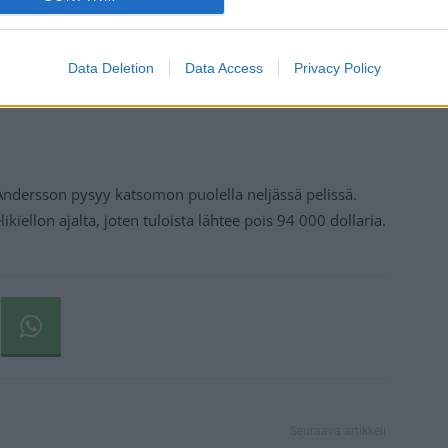
Data Deletion
Data Access
Privacy Policy
Andersson pysyy katsomon puolella neljässä pelissä.
iellon ajalta, joten tuloista lähtee pois 94 000 dollaria.
Seuraava artikkeli