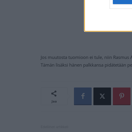
Jos muutosta tuomioon ei tule, niin Rasmus 
Tämän lisäksi hänen palkkansa pidätetään pelik
Jaa
Edellinen artikkeli