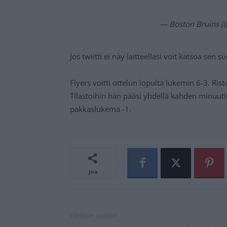
— Boston Bruins 
Jos twiitti ei näy laitteellasi voit katsoa sen 
Flyers voitti ottelun lopulta lukemin 6-3. Rist
Tilastoihin hän pääsi yhdellä kahden minuutin
pakkaslukema -1.
Jaa
Edellinen artikkeli