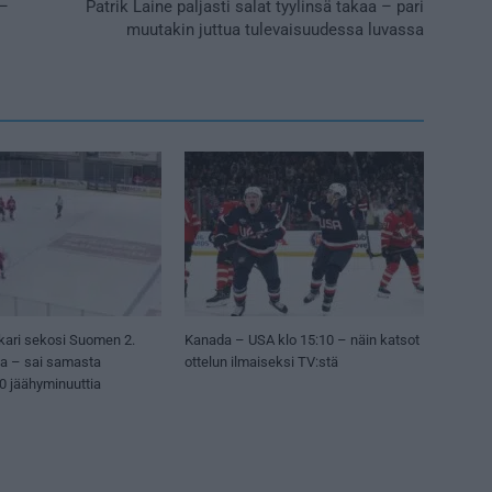
 –
Patrik Laine paljasti salat tyylinsä takaa – pari
muutakin juttua tulevaisuudessa luvassa
kari sekosi Suomen 2.
Kanada – USA klo 15:10 – näin katsot
sa – sai samasta
ottelun ilmaiseksi TV:stä
50 jäähyminuuttia