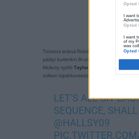
Opted 
I want 
Advertis
Opted 
I want t
of my P
was col
Toisessa erässä Ristolainen heitti kiekon hyö
Opted 
päätyi kuitenkin Bruisin
Charles McAvoylle
McAvoy syötti
Taylor Hallin
läpiajoon, joka 
videon tapahtuneesta alta.
LET'S ALL SIT BA
SEQUENCE, SHALL
@HALLSY09
PIC.TWITTER.CO