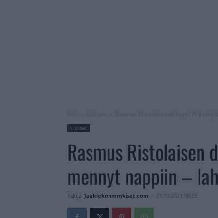
Koti
Uutiset
Rasmus Ristolaisen debyytti Philadelph
Uutiset
Rasmus Ristolaisen d
mennyt nappiin – lahj
Tekijä
Jaakiekonmmkisat.com
-
21.10.2021 08:25