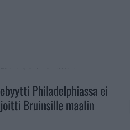
iassa ei mennyt nappiin – lahjoitti Bruinsille maalin
ebyytti Philadelphiassa ei
oitti Bruinsille maalin