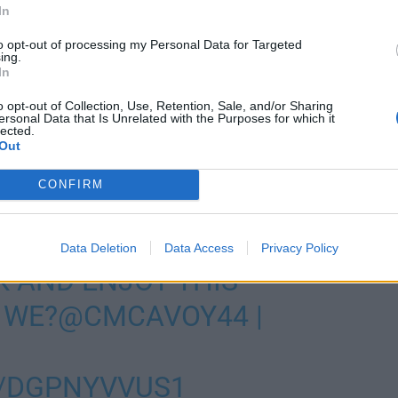
In
to opt-out of processing my Personal Data for Targeted
ing.
In
o opt-out of Collection, Use, Retention, Sale, and/or Sharing
ersonal Data that Is Unrelated with the Purposes for which it
lected.
kkäyspäässä viivasta kohti päätyä. Ristolaisen kiekko
Out
, jota suomalaispuolustaja ei kuitenkaan huomannut.
CONFIRM
ei erehtynyt vaan kavensi tilanteeksi 3-2. Voit katsoa
Data Deletion
Data Access
Privacy Policy
CK AND ENJOY THIS
 WE?
@CMCAVOY44
|
M/DGPNYVVUS1