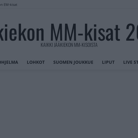
on EM-kisat
kiekon MM-kisat 
KAIKKI JÄÄKIEKON MM-KISOISTA
OHJELMA
LOHKOT
SUOMEN JOUKKUE
LIPUT
LIVE 