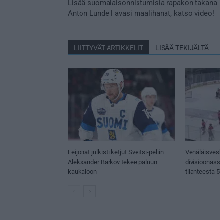
Lisää suomalaisonnistumisia rapakon takana
Anton Lundell avasi maalihanat, katso video!
LIITTYVÄT ARTIKKELIT
LISÄÄ TEKIJÄLTÄ
Leijonat julkisti ketjut Sveitsi-peliin –
Venäläisves
Aleksander Barkov tekee paluun
divisioonas
kaukaloon
tilanteesta 