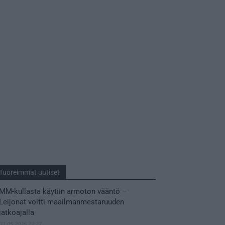
Tuoreimmat uutiset
MM-kullasta käytiin armoton vääntö –
Leijonat voitti maailmanmestaruuden
jatkoajalla
31.05.2026 23:27