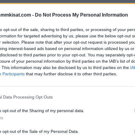
teki viime yönä debyyttinsä Philadelphia Flyersin
nmmkisat.com -
Do Not Process My Personal Information
oston Bruinsin.
to opt-out of the sale, sharing to third parties, or processing of your per
 erittäin intohimoista ja osittain myös raakaa. Sen sai
formation for targeted advertising by us, please use the below opt-out s
myös
Rasmus Ristolainen
joka teki debyyttinsä
r selection. Please note that after your opt-out request is processed y
eing interest-based ads based on personal information utilized by us or
disclosed to third parties prior to your opt-out. You may separately opt-
losure of your personal information by third parties on the IAB’s list of
en pelasi tämän kauden ensimmäisen ottelunsa kun Flyers
. This information may also be disclosed by us to third parties on the
IA
uneena olleen Ristolaisen pelituntuma ei ollut
Participants
that may further disclose it to other third parties.
uolustajan
otteissa.
Mainos:
l Data Processing Opt Outs
o opt-out of the Sharing of my personal data.
In
o opt-out of the Sale of my Personal Data.