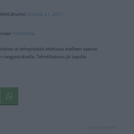
(@NHLBruins)
October 21, 2021
suoraan
Twitteristä
.
olainen ei tehopisteitä ottelussa itselleen saanut.
 rangaistuksella. Tehotilastoon jäi lopulta
Seuraava artikkeli