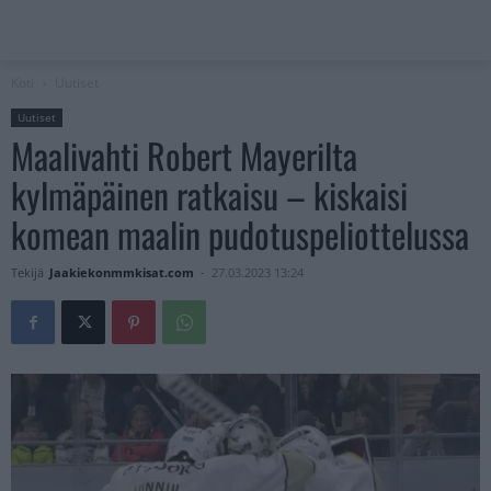
Koti
Uutiset
Uutiset
Maalivahti Robert Mayerilta
kylmäpäinen ratkaisu – kiskaisi
komean maalin pudotuspeliottelussa
Tekijä
Jaakiekonmmkisat.com
-
27.03.2023 13:24