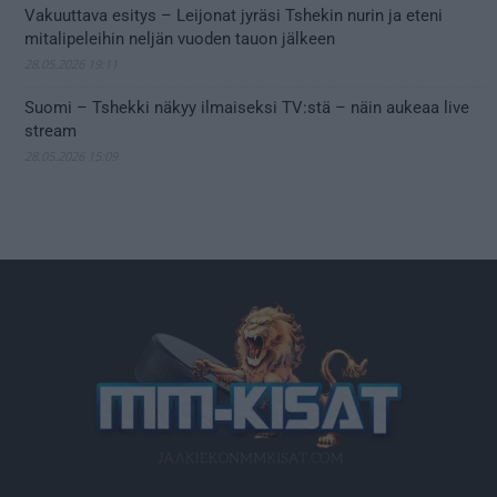
Vakuuttava esitys – Leijonat jyräsi Tshekin nurin ja eteni
mitalipeleihin neljän vuoden tauon jälkeen
28.05.2026 19:11
Suomi – Tshekki näkyy ilmaiseksi TV:stä – näin aukeaa live
stream
28.05.2026 15:09