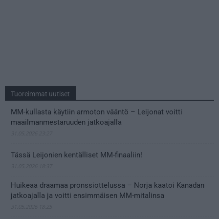
Tuoreimmat uutiset
MM-kullasta käytiin armoton vääntö – Leijonat voitti
maailmanmestaruuden jatkoajalla
31.05.2026 23:27
Tässä Leijonien kentälliset MM-finaaliin!
31.05.2026 18:37
Huikeaa draamaa pronssiottelussa – Norja kaatoi Kanadan
jatkoajalla ja voitti ensimmäisen MM-mitalinsa
31.05.2026 18:25