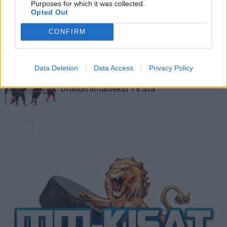
kaukaloon
Purposes for which it was collected.
Opted Out
Venäläisveskari sekosi Suomen 2.
CONFIRM
divisioonassa – sai samasta tilanteesta
50 jäähyminuuttia
Data Deletion
Data Access
Privacy Policy
Kanada – USA klo 15:10 – näin katsot
ottelun ilmaiseksi TV:stä