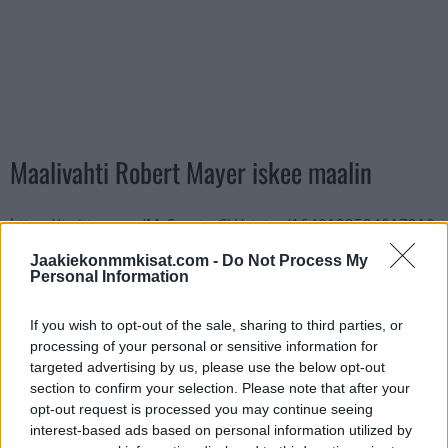
Maalivahti Robert Mayer iskee maalin
https://twitter.com/MySports_CH/status/1640102594017210
369
Jaakiekonmmkisat.com -
Do Not Process My
Personal Information
Jos twiitti ei näy laitteellasi voit katsoa sen suoraan
Twitteristä
.
If you wish to opt-out of the sale, sharing to third parties, or
processing of your personal or sensitive information for
Suomen joukkueessa
2022 olympia- ja MM-kultaa juhlineet
targeted advertising by us, please use the below opt-out
Hartikainen, Filppula sekä
Sami Vatanen
saavat joukkueensa
section to confirm your selection. Please note that after your
kanssa välierissä vastaan EV Zugin. Geneve-Servette nappasi
opt-out request is processed you may continue seeing
interest-based ads based on personal information utilized by
runkosarjasta voiton ja on myös vahva ehdokas mestariksi.