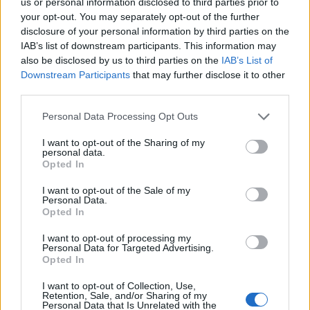
us or personal information disclosed to third parties prior to
your opt-out. You may separately opt-out of the further
disclosure of your personal information by third parties on the
IAB’s list of downstream participants. This information may
also be disclosed by us to third parties on the
IAB’s List of
Downstream Participants
that may further disclose it to other
third parties.
Personal Data Processing Opt Outs
Edellinen artikkeli
Seuraava artikkeli
I want to opt-out of the Sharing of my
personal data.
Kevin Lankiselta maaginen
Matias Maccellilla tehokas
Opted In
pelastus – venytti
iltapuhde – iski kaksi komeaa
hanskatorjunnan ja nollasi Calle
maalia
I want to opt-out of the Sale of my
Järnkrokin
Personal Data.
Opted In
I want to opt-out of processing my
LIITTYVÄT ARTIKKELIT
LISÄÄ TEKIJÄLTÄ
Personal Data for Targeted Advertising.
Opted In
Leijonat julkisti ketjut Sveitsi-peliin –
I want to opt-out of Collection, Use,
Retention, Sale, and/or Sharing of my
Aleksander Barkov tekee paluun
Personal Data that Is Unrelated with the