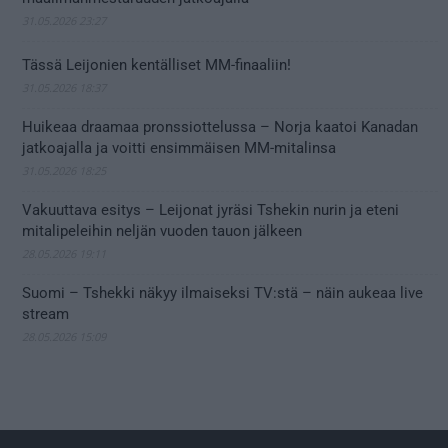
31.05.2026 23:27
Tässä Leijonien kentälliset MM-finaaliin!
31.05.2026 18:37
Huikeaa draamaa pronssiottelussa – Norja kaatoi Kanadan
jatkoajalla ja voitti ensimmäisen MM-mitalinsa
31.05.2026 18:25
Vakuuttava esitys – Leijonat jyräsi Tshekin nurin ja eteni
mitalipeleihin neljän vuoden tauon jälkeen
28.05.2026 19:11
Suomi – Tshekki näkyy ilmaiseksi TV:stä – näin aukeaa live
stream
28.05.2026 15:09