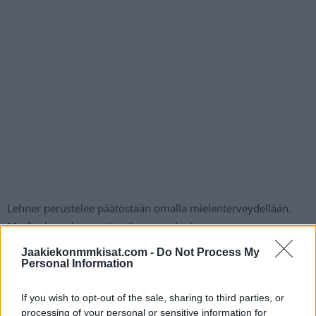
Lehner perustelee päätöstään omalla mielenterveydellään.
Maalivahti ei koe, että epävarmuudet karanteenien yms.
peloista johtuen olisivat hänen henkiselle terveydelleen
Jaakiekonmmkisat.com -
Do Not Process My
ideaalitilanne.
Personal Information
If you wish to opt-out of the sale, sharing to third parties, or
Isku on Tre Kronorille suuri olympialaisia ajatellen. Lehner
processing of your personal or sensitive information for