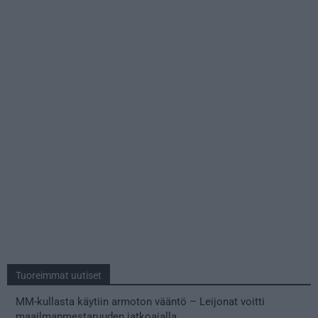
Tuoreimmat uutiset
MM-kullasta käytiin armoton vääntö – Leijonat voitti
maailmanmestaruuden jatkoajalla