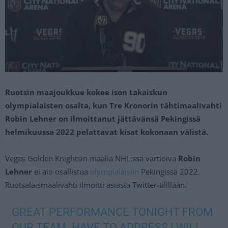
Ruotsin maajoukkue kokee ison takaiskun
olympialaisten osalta, kun Tre Kronorin tähtimaalivahti
Robin Lehner on ilmoittanut jättävänsä Pekingissä
helmikuussa 2022 pelattavat kisat kokonaan välistä.
Vegas Golden Knightsin maalia NHL:ssä vartioiva
Robin
Lehner
ei aio osallistua
olympialaisiin
Pekingissä 2022.
Ruotsalaismaalivahti ilmoitti asiasta Twitter-tilillään.
GREAT PERFORMANCE TONIGHT FROM
OUR TEAM. HAVE TO ADDRESS I WILL