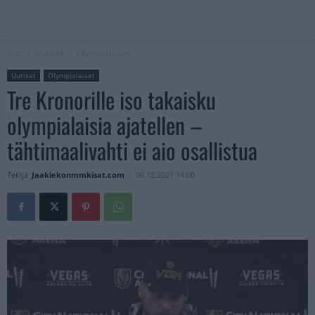
Koti
Uutiset
Olympialaiset
Uutiset
Olympialaiset
Tre Kronorille iso takaisku
olympialaisia ajatellen –
tähtimaalivahti ei aio osallistua
Tekijä
Jaakiekonmmkisat.com
-
06.12.2021 14:00