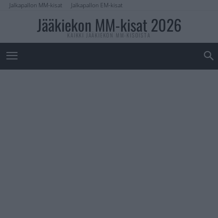
Jalkapallon MM-kisat
Jalkapallon EM-kisat
Jääkiekon MM-kisat 2026
KAIKKI JÄÄKIEKON MM-KISOISTA