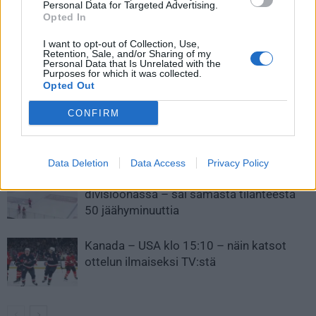
Personal Data for Targeted Advertising.
närästystä
tuloksena yhden ottelun
Opted In
pelikielto
I want to opt-out of Collection, Use,
Retention, Sale, and/or Sharing of my
Personal Data that Is Unrelated with the
LIITTYVÄT ARTIKKELIT
LISÄÄ TEKIJÄLTÄ
Purposes for which it was collected.
Opted Out
Leijonat julkisti ketjut Sveitsi-peliin –
CONFIRM
Aleksander Barkov tekee paluun
kaukaloon
Data Deletion
Data Access
Privacy Policy
Venäläisveskari sekosi Suomen 2.
divisioonassa – sai samasta tilanteesta
50 jäähyminuuttia
Kanada – USA klo 15:10 – näin katsot
ottelun ilmaiseksi TV:stä