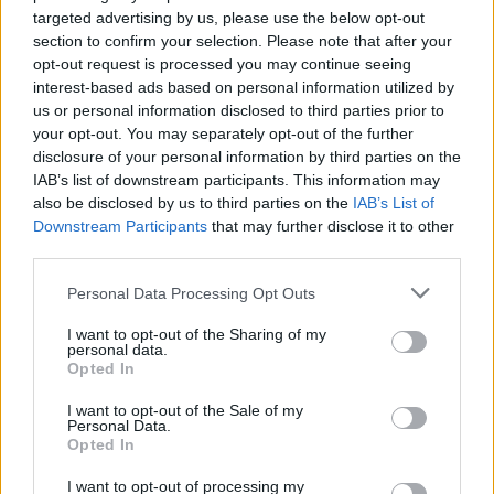
olisi lähtökohtaisesti ollut joukkueen ykköstorjuja Pekingissä,
targeted advertising by us, please use the below opt-out
nyt Golden Knightsin maalivahtia ei tulla näkemään lainkaan
section to confirm your selection. Please note that after your
olympialaisissa.
opt-out request is processed you may continue seeing
interest-based ads based on personal information utilized by
us or personal information disclosed to third parties prior to
Ruotsalaisia ykkösmaalivahteja NHL:ssä on Lehnerin lisäksi
your opt-out. You may separately opt-out of the further
kaksi,
Jacob Markström
sekä
Linus Ullmark
. Heistä
disclosure of your personal information by third parties on the
jälkimmäinen on tälläkin kaudella kärsinyt loukkaantumisista.
IAB’s list of downstream participants. This information may
also be disclosed by us to third parties on the
IAB’s List of
Downstream Participants
that may further disclose it to other
third parties.
Personal Data Processing Opt Outs
I want to opt-out of the Sharing of my
personal data.
Opted In
Edellinen artikkeli
Seuraava artikkeli
I want to opt-out of the Sale of my
Personal Data.
Katso kuva: Nokia Arena sai
Katso video: Mitä ihmettä –
Opted In
kasteensa – mestaruusviirien
Tomas Jurco löi tuomaria
sijainti herätti kummastusta ja
poikkittaisella mailalla,
I want to opt-out of processing my