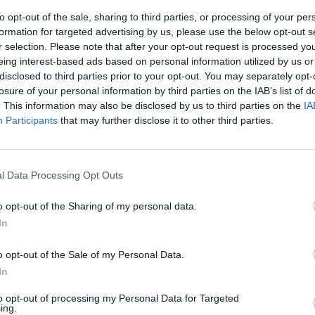
to opt-out of the sale, sharing to third parties, or processing of your per
formation for targeted advertising by us, please use the below opt-out s
r selection. Please note that after your opt-out request is processed y
eing interest-based ads based on personal information utilized by us or
disclosed to third parties prior to your opt-out. You may separately opt-
intz viilettää hurjassa liidossa tällä hetkellä.
losure of your personal information by third parties on the IAB’s list of
isessa edellisessä kymmenessä ottelussa ja
. This information may also be disclosed by us to third parties on the
IA
ynyt komeat 15 kappaletta.
Participants
that may further disclose it to other third parties.
än asti suorastaan erinomaisesti. Koko kaudella 17
stettä.
l Data Processing Opt Outs
enen ottelun pisteputkessa. Pisteputken aikana koko
o opt-out of the Sharing of my personal data.
In
z on nimittäin viimeistellyt edellisen kymmenen ottelun
o opt-out of the Sale of my Personal Data.
In
Mainos:
to opt-out of processing my Personal Data for Targeted
ing.