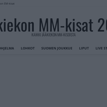
lon EM-kisat
kiekon MM-kisat 
KAIKKI JÄÄKIEKON MM-KISOISTA
OHJELMA
LOHKOT
SUOMEN JOUKKUE
LIPUT
LIVE 