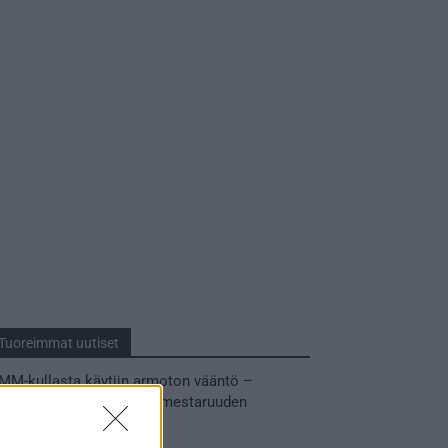
Tuoreimmat uutiset
MM-kullasta käytiin armoton vääntö –
Leijonat voitti maailmanmestaruuden
jatkoajalla
31.05.2026 23:27