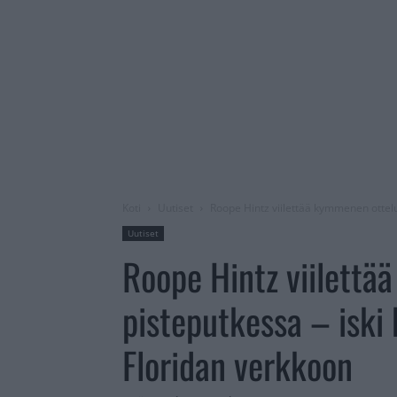
Koti
Uutiset
Roope Hintz viilettää kymmenen ottelu
Uutiset
Roope Hintz viilettä
pisteputkessa – isk
Floridan verkkoon