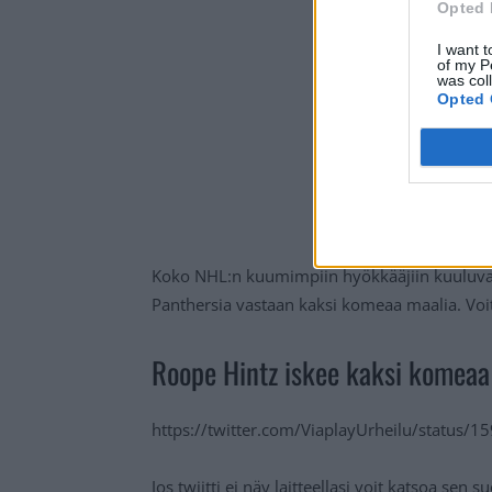
Opted 
I want t
of my P
was col
Opted 
Koko NHL:n kuumimpiin hyökkääjiin kuuluva 
Panthersia vastaan kaksi komeaa maalia. Voit
Roope Hintz iskee kaksi komeaa
https://twitter.com/ViaplayUrheilu/status
Jos twiitti ei näy laitteellasi voit katsoa sen 