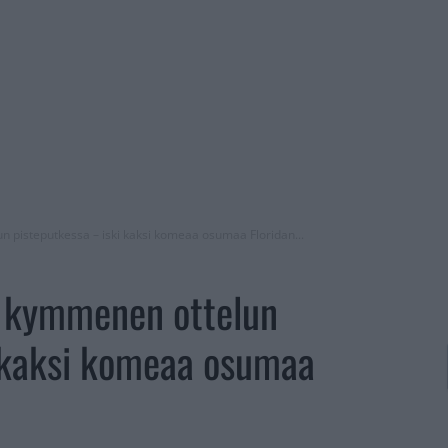
n pisteputkessa – iski kaksi komeaa osumaa Floridan...
ä kymmenen ottelun
i kaksi komeaa osumaa