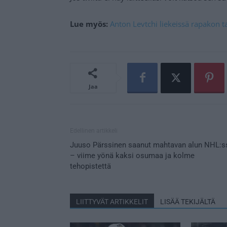
Lue myös:
Anton Levtchi liekeissä rapakon t
Jaa
Edellinen artikkeli
Juuso Pärssinen saanut mahtavan alun NHL:s
– viime yönä kaksi osumaa ja kolme
tehopistettä
LIITTYVÄT ARTIKKELIT
LISÄÄ TEKIJÄLTÄ