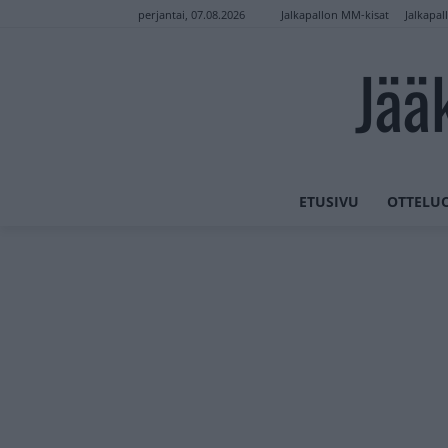
Jalkapallon MM-kisat
Jalkapal
perjantai, 07.08.2026
Jää
ETUSIVU
OTTELU