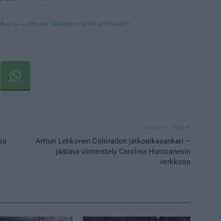
akana – veivasi likaisen rankkarimaalin
Seuraava artikkeli
sä
Artturi Lehkonen Coloradon jatkoaikasankari –
jäätävä viimeistely Carolina Hurricanesin
verkkoon