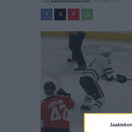
Tekijä
Jaakiekonmmkisat.com
-
18.11.2022 13:12
Jaakieko