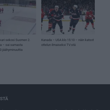
kari sekosi Suomen 2.
Kanada – USA klo 15:10 – näin katsot
sa – sai samasta
ottelun ilmaiseksi TV:stä
50 jäähyminuuttia
ISTÄ