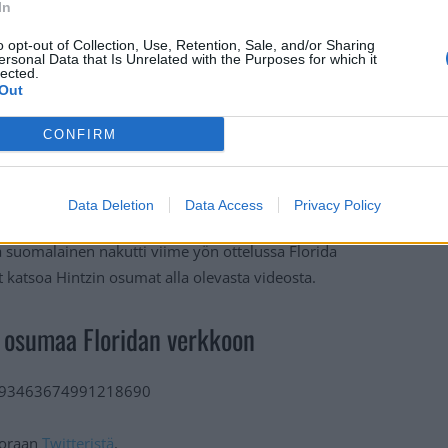
In
o opt-out of Collection, Use, Retention, Sale, and/or Sharing
ersonal Data that Is Unrelated with the Purposes for which it
lected.
Out
CONFIRM
Data Deletion
Data Access
Privacy Policy
suomalainen nakutti viime yön ottelussa Florida
 katsoa Hintzin osumat alla olevasta videosta.
 osumaa Floridan verkkoon
/1593463674991218690
suoraan
Twitteristä
.