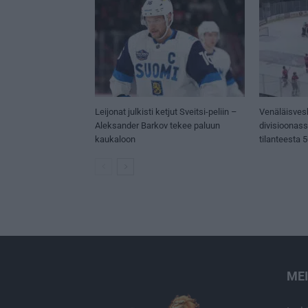
Leijonat julkisti ketjut Sveitsi-peliin –
Venäläisves
Aleksander Barkov tekee paluun
divisioonas
kaukaloon
tilanteesta 
ME