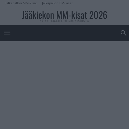
Jalkapallon MM-kisat
Jalkapallon EM-kisat
Jääkiekon MM-kisat 2026
KAIKKI JÄÄKIEKON MM-KISOISTA