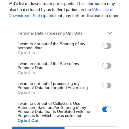
IAB’s list of downstream participants. This information may
also be disclosed by us to third parties on the
IAB’s List of
Downstream Participants
that may further disclose it to other
third parties.
Edellinen artikkeli
Seuraava artikkeli
Personal Data Processing Opt Outs
Mikko Rantanen venytti
Venyy mutta ei pauku! Ukko-
maaliputkensa jo kuuteen
Pekka Luukkonen esitti upean
I want to opt-out of the Sharing of my
otteluun – lapa jäähän ja nimi
tuplatorjunnan – torjunnat jäivät
personal data.
lehteen
kuitenkin laihaksi lohduksi
Opted In
I want to opt-out of the Sale of my
Personal Data.
LIITTYVÄT ARTIKKELIT
LISÄÄ TEKIJÄLTÄ
Opted In
I want to opt-out of processing my
Leijonat julkisti ketjut Sveitsi-peliin –
Personal Data for Targeted Advertising.
Opted In
Aleksander Barkov tekee paluun
kaukaloon
I want to opt-out of Collection, Use,
Retention, Sale, and/or Sharing of my
Personal Data that Is Unrelated with the
Venäläisveskari sekosi Suomen 2.
Purposes for which it was collected.
Opted Out
divisioonassa – sai samasta tilanteesta
50 jäähyminuuttia