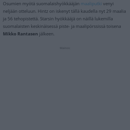
Osumien myötä suomalaishyökkääjän
maaliputki
venyi
neljään otteluun. Hintz on iskenyt tällä kaudella nyt 29 maalia
ja 56 tehopistettä. Starsin hyökkääjä on näillä lukemilla
suomalaisten keskinäisessä piste- ja maalipörssissä toisena
Mikko Rantasen
jälkeen.
Mainos: