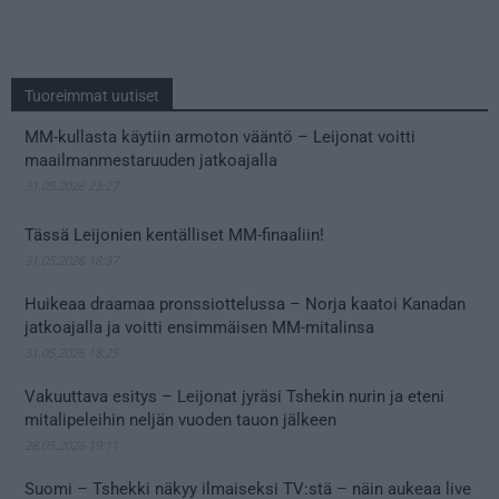
Tuoreimmat uutiset
MM-kullasta käytiin armoton vääntö – Leijonat voitti
maailmanmestaruuden jatkoajalla
31.05.2026 23:27
Tässä Leijonien kentälliset MM-finaaliin!
31.05.2026 18:37
Huikeaa draamaa pronssiottelussa – Norja kaatoi Kanadan
jatkoajalla ja voitti ensimmäisen MM-mitalinsa
31.05.2026 18:25
Vakuuttava esitys – Leijonat jyräsi Tshekin nurin ja eteni
mitalipeleihin neljän vuoden tauon jälkeen
28.05.2026 19:11
Suomi – Tshekki näkyy ilmaiseksi TV:stä – näin aukeaa live