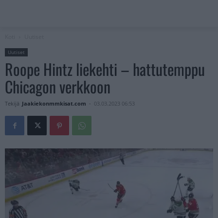
Koti
Uutiset
Uutiset
Roope Hintz liekehti – hattutemppu
Chicagon verkkoon
Tekijä
Jaakiekonmmkisat.com
-
03.03.2023 06:53