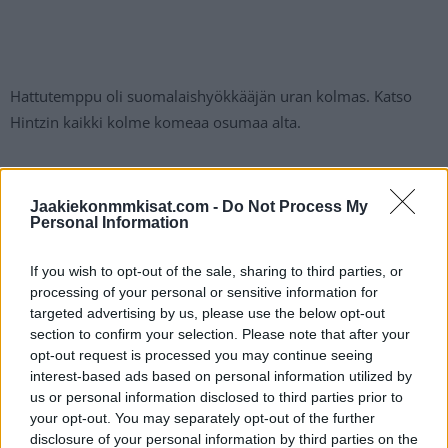
Hattutemppu oli suomalaishyökkääjän uran kolmas. Katso
Hintzin kaikki kolme komeaa osumaa alta.
Roope Hintz painaa hattutempun Chicagoa
Jaakiekonmmkisat.com -
Do Not Process My
vastaan
Personal Information
If you wish to opt-out of the sale, sharing to third parties, or
https://twitter.com/NHL/status/1631510060416266242
processing of your personal or sensitive information for
targeted advertising by us, please use the below opt-out
Jos twiitti ei näy laitteellasi voit katsoa sen suoraan
Twitteristä
.
section to confirm your selection. Please note that after your
opt-out request is processed you may continue seeing
interest-based ads based on personal information utilized by
us or personal information disclosed to third parties prior to
your opt-out. You may separately opt-out of the further
disclosure of your personal information by third parties on the