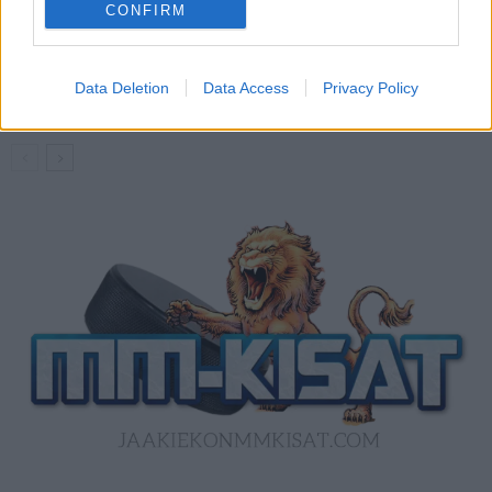
CONFIRM
Kanada – USA klo 15:10 – näin katsot
ottelun ilmaiseksi TV:stä
Data Deletion
Data Access
Privacy Policy