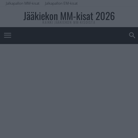
Jalkapallon MM-kisat
Jalkapallon EM-kisat
Jääkiekon MM-kisat 2026
KAIKKI JÄÄKIEKON MM-KISOISTA