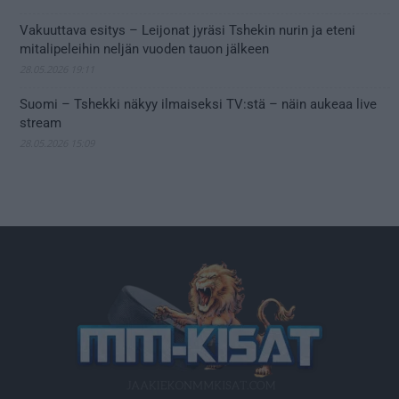
Vakuuttava esitys – Leijonat jyräsi Tshekin nurin ja eteni
mitalipeleihin neljän vuoden tauon jälkeen
28.05.2026 19:11
Suomi – Tshekki näkyy ilmaiseksi TV:stä – näin aukeaa live
stream
28.05.2026 15:09