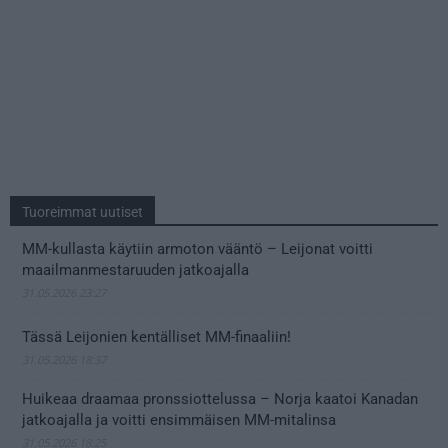
Tuoreimmat uutiset
MM-kullasta käytiin armoton vääntö – Leijonat voitti
maailmanmestaruuden jatkoajalla
31.05.2026 23:27
Tässä Leijonien kentälliset MM-finaaliin!
31.05.2026 18:37
Huikeaa draamaa pronssiottelussa – Norja kaatoi Kanadan
jatkoajalla ja voitti ensimmäisen MM-mitalinsa
31.05.2026 18:25