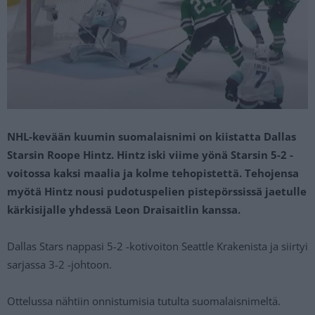
NHL-kevään kuumin suomalaisnimi on kiistatta Dallas
Starsin Roope Hintz. Hintz iski viime yönä Starsin 5-2 -
voitossa kaksi maalia ja kolme tehopistettä. Tehojensa
myötä Hintz nousi pudotuspelien pistepörssissä jaetulle
kärkisijalle yhdessä Leon Draisaitlin kanssa.
Dallas Stars nappasi 5-2 -kotivoiton Seattle Krakenista ja siirtyi
sarjassa 3-2 -johtoon.
Ottelussa nähtiin onnistumisia tutulta suomalaisnimeltä.