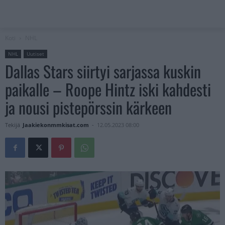
Koti
NHL
NHL
Uutiset
Dallas Stars siirtyi sarjassa kuskin
paikalle – Roope Hintz iski kahdesti
ja nousi pistepörssin kärkeen
Tekijä
Jaakiekonmmkisat.com
-
12.05.2023 08:00