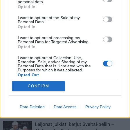
personal data.
Opted In
I want to opt-out of the Sale of my
Personal Data.
Opted In
I want to opt-out of processing my
Personal Data for Targeted Advertising.
Opted In
Edellinen artikkeli
Seuraava artikkeli
I want to opt-out of Collection, Use,
Retention, Sale, and/or Sharing of my
Carolina Hurricanes
Leijonien kisarupeama alkaa
Personal Data that Is Unrelated with the
Purposes for which it was collected.
jatkoerävoiton turvin
ottelulla Yhdysvaltoja vastaan –
Opted Out
konferenssifinaaleihin – Jesperi
tässä Suomen kentälliset
Kotkaniemi isossa osassa
turnauksen avausotteluun
CONFIRM
ratkaisumaalissa
Data Deletion
Data Access
Privacy Policy
LIITTYVÄT ARTIKKELIT
LISÄÄ TEKIJÄLTÄ
Leijonat julkisti ketjut Sveitsi-peliin –