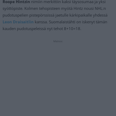
Roope Hintzin
nimiin merkittiin kaksi täysosumaa ja yksi
syöttöpiste. Kolmen tehopisteen myötä Hintz nousi NHL:n
pudotuspelien pistepörssissä jaetulle kärkipaikalle yhdessä
Leon Draisaitlin
kanssa. Suomalaistähti on iskenyt tämän
kauden pudotuspeleissä nyt tehot 8+10=18.
Mainos: