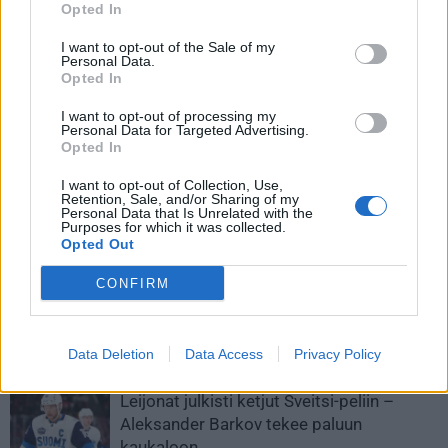
Opted In
I want to opt-out of the Sale of my
Personal Data.
Opted In
I want to opt-out of processing my
Personal Data for Targeted Advertising.
Opted In
I want to opt-out of Collection, Use,
Retention, Sale, and/or Sharing of my
Edellinen artikkeli
Seuraava artikkeli
Personal Data that Is Unrelated with the
Purposes for which it was collected.
Patrik Laineesta kantautui
Viaplay julkisti MM-kisatiiminsä
Opted Out
lupaava tieto – paluu lähestyy
– Antti Mäkinen on uusi
Leijonat-ääni!
CONFIRM
LIITTYVÄT ARTIKKELIT
LISÄÄ TEKIJÄLTÄ
Data Deletion
Data Access
Privacy Policy
Leijonat julkisti ketjut Sveitsi-peliin –
Aleksander Barkov tekee paluun
kaukaloon