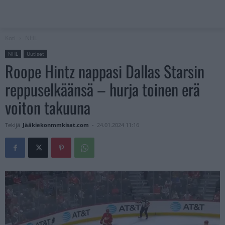
Koti
NHL
NHL
Uutiset
Roope Hintz nappasi Dallas Starsin
reppuselkäänsä – hurja toinen erä
voiton takuuna
Tekijä
Jääkiekonmmkisat.com
-
24.01.2024 11:16