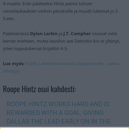
4-maalia. Erän päätteeksi Hintz painoi tulisen
rannelaukauksen verkon perukoille ja muutti lukemat jo 2-
5:een.
Päätöserässä
Dylan Larkin
ja
J.T. Compher
osuivat vielä
kerran mieheen, mutta tasoihin asti Detroitin kiri ei yltänyt,
joten loppulukemat kirjattiin 4-5.
Lue myös:
Patrik Laineesta kantautui lupaava tieto – paluu
lähestyy
Roope Hintz osui kahdesti:
ROOPE HINTZ WORKS HARD AND IS
REWARDED WITH A GOAL, GIVING
DALLAS THE LEAD EARLY ON IN THE