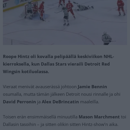
Roope Hintz oli kovalla pelipäällä keskiviikon NHL-
kierroksella, kun Dallas Stars vieraili Detroit Red
Wingsin kotiluolassa.
Vieraat menivät avauserässä johtoon
Jamie Bennin
osumalla, mutta tämän jälkeen Detroit nousi rinnalle ja ohi
David Perronin
ja
Alex
DeBrincatin
maaleilla.
Toisen erän ensimmäisellä minuutilla
Mason Marchment
toi
Dallasin tasoihin – ja sitten olikin sitten Hintz-show’n aika.