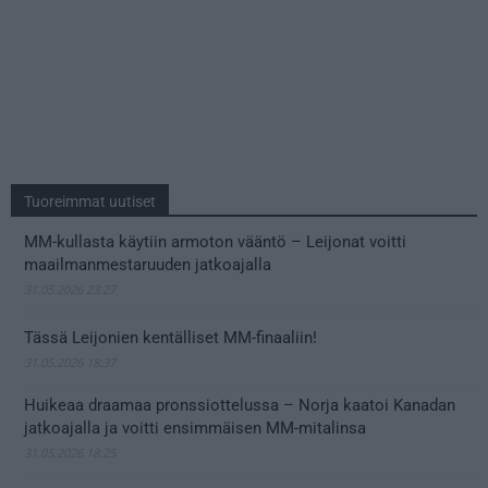
Tuoreimmat uutiset
MM-kullasta käytiin armoton vääntö – Leijonat voitti
maailmanmestaruuden jatkoajalla
31.05.2026 23:27
Tässä Leijonien kentälliset MM-finaaliin!
31.05.2026 18:37
Huikeaa draamaa pronssiottelussa – Norja kaatoi Kanadan
jatkoajalla ja voitti ensimmäisen MM-mitalinsa
31.05.2026 18:25