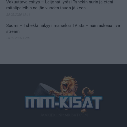
Vakuuttava esitys – Leijonat jyräsi Tshekin nurin ja eteni
mitalipeleihin neljän vuoden tauon jälkeen
28.05.2026 19:11
Suomi – Tshekki näkyy ilmaiseksi TV:stä – näin aukeaa live
stream
28.05.2026 15:09