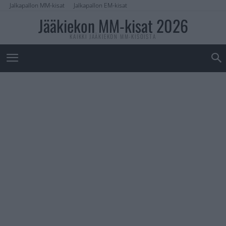
Jalkapallon MM-kisat
Jalkapallon EM-kisat
Jääkiekon MM-kisat 2026
KAIKKI JÄÄKIEKON MM-KISOISTA