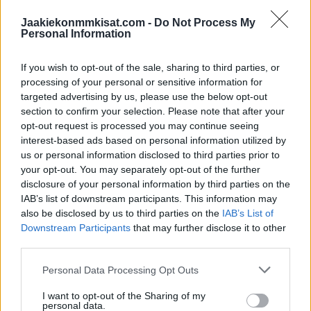
2ND!
#TEXASHOCKEY
PIC.TWITTER.COM/KOJQEBAMVI
Jaakiekonmmkisat.com -
Do Not Process My
Personal Information
— Hockey Daily 365 l NHL Highlights & News
If you wish to opt-out of the sale, sharing to third parties, or
(@HockeyDaily365)
January 24, 2024
processing of your personal or sensitive information for
targeted advertising by us, please use the below opt-out
section to confirm your selection. Please note that after your
ROOPE HINTZ SNIPES ONE HOME OFF
opt-out request is processed you may continue seeing
THE DETROIT TURNOVER FOR HIS
interest-based ads based on personal information utilized by
us or personal information disclosed to third parties prior to
SECOND GOAL OF THE PERIOD, 5-2
your opt-out. You may separately opt-out of the further
STARS!
#TEXASHOCKEY
disclosure of your personal information by third parties on the
PIC.TWITTER.COM/EOKTE4T3LP
IAB’s list of downstream participants. This information may
also be disclosed by us to third parties on the
IAB’s List of
Downstream Participants
that may further disclose it to other
— Hockey Daily 365 l NHL Highlights & News
third parties.
(@HockeyDaily365)
January 24, 2024
Personal Data Processing Opt Outs
Jos videot eivät näy, voit katsoa ne myös
Hockey Dailyn
X-
I want to opt-out of the Sharing of my
personal data.
tilillä.