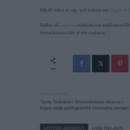
Mikäli video ei näy, voit katsoa sen
Liigan X-ti
Rafkin oli
Leijonat
-miehistössä edellisessä EH
turnauksessa hän ei ole mukana.
Jaa
Edellinen artikkeli
Teuvo Teräväinen ilmiömäisessä iskussa –
kirjasi neljä syöttöpistettä Coloradoa vastaan
LIITTYVÄT ARTIKKELIT
LISÄÄ TEKIJÄLTÄ