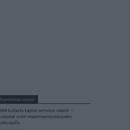
Tuoreimmat uutiset
MM-kullasta käytiin armoton vääntö –
Leijonat voitti maailmanmestaruuden
jatkoajalla
31.05.2026 23:27