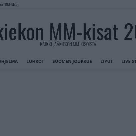
lon EM-kisat
kiekon MM-kisat 
KAIKKI JÄÄKIEKON MM-KISOISTA
OHJELMA
LOHKOT
SUOMEN JOUKKUE
LIPUT
LIVE 