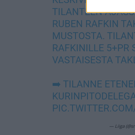
TILANTEEN AJASSA
RUBEN RAFKIN TA
MUSTOSTA. TILAN
RAFKINILLE 5+PR
VASTAISESTA TAK
➡️ TILANNE ETEN
KURINPITODELEGA
PIC.TWITTER.COM
— Liiga (@sm