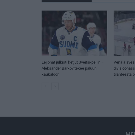
Leijonat julkisti ketjut Sveitsi-peliin –
Venäläisves
Aleksander Barkov tekee paluun
divisioonas
kaukaloon
tilanteesta 
ME