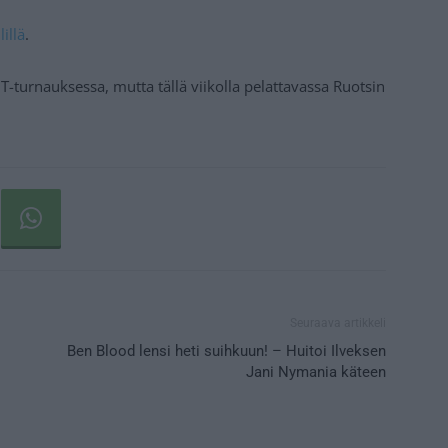
lillä
.
T-turnauksessa, mutta tällä viikolla pelattavassa Ruotsin
Seuraava artikkeli
Ben Blood lensi heti suihkuun! – Huitoi Ilveksen
Jani Nymania käteen