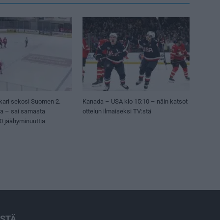
kari sekosi Suomen 2.
Kanada – USA klo 15:10 – näin katsot
sa – sai samasta
ottelun ilmaiseksi TV:stä
50 jäähyminuuttia
ISTÄ