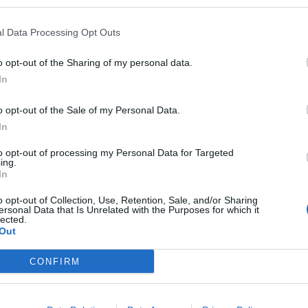
l Data Processing Opt Outs
o opt-out of the Sharing of my personal data.
In
n voima kohdistuu lähes pelkästään vastustajan päähän.
o opt-out of the Sale of my Personal Data.
In
 pääkontakti olisi ollut vältettävissä taklauksen
lleen delegaatio toteaa tilannetta arvioidessaan, että
to opt-out of processing my Personal Data for Targeted
ing.
tu pääasiallisesti vastustajaa päähän, on taklaavalla
In
o opt-out of Collection, Use, Retention, Sale, and/or Sharing
ersonal Data that Is Unrelated with the Purposes for which it
i pelikieltonsa:
lected.
Out
CONFIRM
N TARKASTANUT
K
–
#HCTPS
-OTTELUSTA