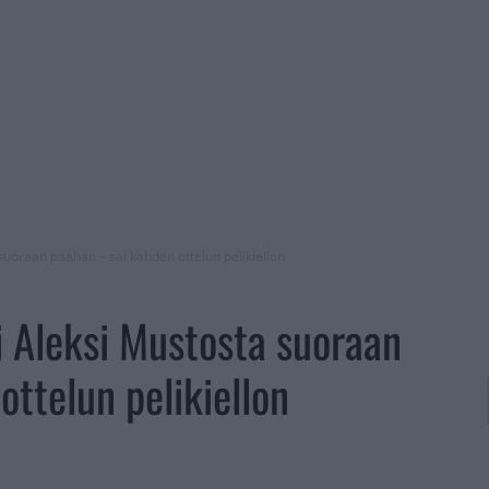
 suoraan päähän – sai kahden ottelun pelikiellon
i Aleksi Mustosta suoraan
ttelun pelikiellon