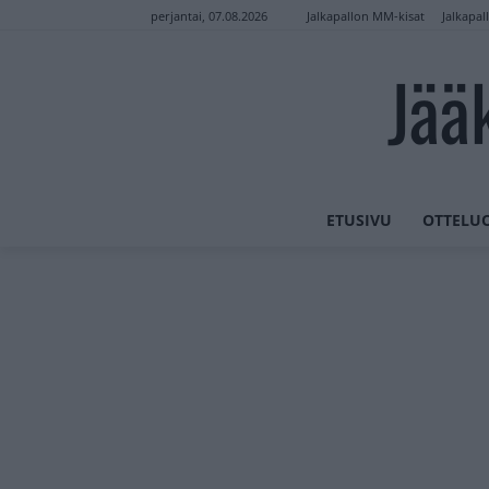
Jalkapallon MM-kisat
Jalkapal
perjantai, 07.08.2026
Jää
ETUSIVU
OTTELU