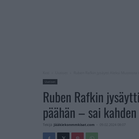
Koti
Uutiset
Ruben Rafkin jysäytti Aleksi Mustosta
Uutiset
Ruben Rafkin jysäytt
päähän – sai kahden o
Tekijä
Jääkiekonmmkisat.com
-
09.02.2024 08:07