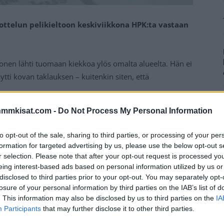
ttelun pelikieltoon keskiviikkona HPK:ta vastaan
onen lähti tuomaan kiekkoa ylös omalta alueelta. Hän ei
ytti kovan taklauksen – kuitenkin siten, että
nmmkisat.com -
Do Not Process My Personal Information
, ja nyt Liigan kurinpito on antanut oman päätöksensä
lto Rafkinille.
to opt-out of the sale, sharing to third parties, or processing of your per
formation for targeted advertising by us, please use the below opt-out s
Mainos:
r selection. Please note that after your opt-out request is processed y
eing interest-based ads based on personal information utilized by us or
disclosed to third parties prior to your opt-out. You may separately opt-
losure of your personal information by third parties on the IAB’s list of
. This information may also be disclosed by us to third parties on the
IA
Participants
that may further disclose it to other third parties.