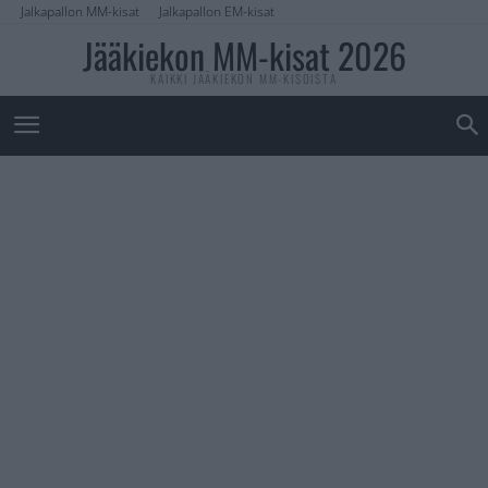
Jalkapallon MM-kisat
Jalkapallon EM-kisat
Jääkiekon MM-kisat 2026
KAIKKI JÄÄKIEKON MM-KISOISTA