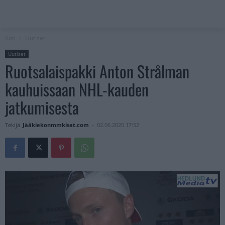
Koti
Uutiset
Uutiset
Ruotsalaispakki Anton Strålman
kauhuissaan NHL-kauden
jatkumisesta
Tekijä
Jääkiekonmmkisat.com
-
02.06.2020 17:52