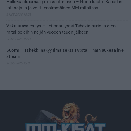
Huikeaa draamaa pronssiottelussa – Norja kaatoi Kanadan
jatkoajalla ja voitti ensimmäisen MM-mitalinsa
31.05.2026 18:25
Vakuuttava esitys – Leijonat jyräsi Tshekin nurin ja eteni
mitalipeleihin neljän vuoden tauon jälkeen
28.05.2026 19:11
Suomi – Tshekki näkyy ilmaiseksi TV:stä – näin aukeaa live
stream
28.05.2026 15:09