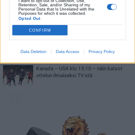
I want to opt-out of Collection, Use,
Retention, Sale, and/or Sharing of my
Personal Data that Is Unrelated with the
Leijonat julkisti ketjut Sveitsi-peliin –
Purposes for which it was collected.
Aleksander Barkov tekee paluun
Opted Out
kaukaloon
CONFIRM
Venäläisveskari sekosi Suomen 2.
divisioonassa – sai samasta tilanteesta
Data Deletion
Data Access
Privacy Policy
50 jäähyminuuttia
Kanada – USA klo 15:10 – näin katsot
ottelun ilmaiseksi TV:stä