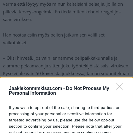
varma että löytyy myös minun kaltaisiani pelaajia, joilla on
piileviä terveysongelmia. En tiedä miten kehoni reagoi jos
saan viruksen.
Hän nostaa esiin myös pelien jatkumisen välilliset
vaikutukset.
– Olisi hirveää, jos vain lennämme pelipaikkakunnalle ja
alamme pelaamaan ja sitten joku työntekijöistä saisi viruksen.
Kyse ei ole vain 50 kaverista joukkeessa, tämän suunnitelman
toteuttamiseen tarvitaan useita muitakin henkilöitä. Ja jos
Jaakiekonmmkisat.com -
Do Not Process My
joku sairastuu ja kuolee, niin kuka on vastuussa? Ja onko tämä
Personal Information
sellaista missä haluan olla mukana? Strålman kyselee.
If you wish to opt-out of the sale, sharing to third parties, or
Tuoreimpia uutisia:
processing of your personal or sensitive information for
targeted advertising by us, please use the below opt-out
section to confirm your selection. Please note that after your
Julius Nättinen ei jatka JYP:ssä – käyttää sopimuksen
opt-out request is processed you may continue seeing