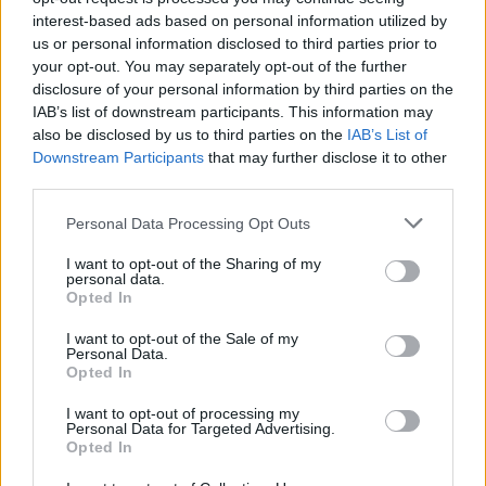
ulkomaanoption
interest-based ads based on personal information utilized by
us or personal information disclosed to third parties prior to
KHL:n palkkakuninkaat julki – mukana 6 leijonapelaajaa
your opt-out. You may separately opt-out of the further
disclosure of your personal information by third parties on the
IAB’s list of downstream participants. This information may
also be disclosed by us to third parties on the
IAB’s List of
Downstream Participants
that may further disclose it to other
third parties.
Personal Data Processing Opt Outs
I want to opt-out of the Sharing of my
personal data.
Edellinen artikkeli
Seuraava artikkeli
Opted In
Julius Nättinen ei jatka JYP:ssä
TSN: NHL:n pudotuspelit
I want to opt-out of the Sale of my
– käyttää sopimuksen
jatkumassa elokuussa –
Personal Data.
ulkomaanoption
suosikki pelipaikaksi on Las
Opted In
Vegas
I want to opt-out of processing my
Personal Data for Targeted Advertising.
Opted In
LIITTYVÄT ARTIKKELIT
LISÄÄ TEKIJÄLTÄ