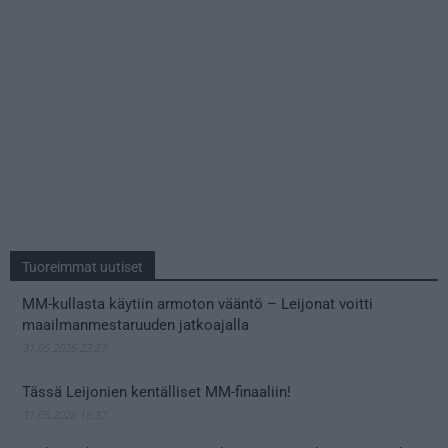
Tuoreimmat uutiset
MM-kullasta käytiin armoton vääntö – Leijonat voitti
maailmanmestaruuden jatkoajalla
31.05.2026 23:27
Tässä Leijonien kentälliset MM-finaaliin!
31.05.2026 18:37