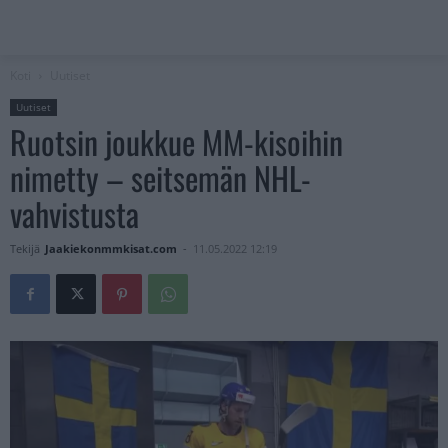
Koti
Uutiset
Uutiset
Ruotsin joukkue MM-kisoihin
nimetty – seitsemän NHL-
vahvistusta
Tekijä
Jaakiekonmmkisat.com
-
11.05.2022 12:19