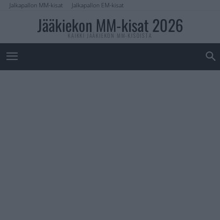
Jalkapallon MM-kisat
Jalkapallon EM-kisat
Jääkiekon MM-kisat 2026
KAIKKI JÄÄKIEKON MM-KISOISTA