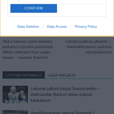
CONFIRM
Data Deletion
Data Access
Privacy Policy
Edellinen artikkeli
Seuraava artikkeli
SKA:n kanssa sopimuksensa
Latvian joukkue julkaistu –
purkanut Leijonien puolustaja
maalivahtiosasto uudistuu
Mikko Lehtonen löysi uuden
olympialaisista
seuran – suuntaa Sveitsiin
LIITTYVÄT ARTIKKELIT
LISÄÄ TEKIJÄLTÄ
Leijonat julkisti ketjut Sveitsi-peliin –
Aleksander Barkov tekee paluun
kaukaloon
Venäläisveskari sekosi Suomen 2.