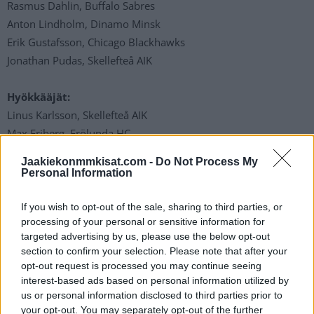
Rasmus Dahlin, Buffalo Sabres
Anton Lindholm, Dinamo Minsk
Erik Gustafsson, Chicago Blackhawks
Jonathan Pudas, Skellefteå AIK
Hyökkääjät:
Linus Karlsson, Skellefteå AIK
Max Friberg, Frölunda HC
Oskar Lang, Leksands IF
Jaakiekonmmkisat.com -
Do Not Process My
Elmer Söderblom, Frölunda HC
Personal Information
Anton Bengtsson, Rögle BK
Lucas Wallmark, CSKA Moskova
If you wish to opt-out of the sale, sharing to third parties, or
processing of your personal or sensitive information for
Joakim Nordström, CSKA Moskova
targeted advertising by us, please use the below opt-out
Carl Klingberg, Zug
section to confirm your selection. Please note that after your
Joel Kellman, Växjö Lakers
opt-out request is processed you may continue seeing
Nils Åman, Leksands IF
interest-based ads based on personal information utilized by
us or personal information disclosed to third parties prior to
Emil Bemström, Columbus Blue Jakcets
your opt-out. You may separately opt-out of the further