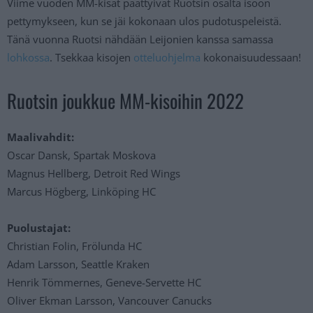
Viime vuoden MM-kisat päättyivät Ruotsin osalta isoon
pettymykseen, kun se jäi kokonaan ulos pudotuspeleistä.
Tänä vuonna Ruotsi nähdään Leijonien kanssa samassa
lohkossa
. Tsekkaa kisojen
otteluohjelma
kokonaisuudessaan!
Ruotsin joukkue MM-kisoihin 2022
Maalivahdit:
Oscar Dansk, Spartak Moskova
Magnus Hellberg, Detroit Red Wings
Marcus Högberg, Linköping HC
Puolustajat:
Christian Folin, Frölunda HC
Adam Larsson, Seattle Kraken
Henrik Tömmernes, Geneve-Servette HC
Oliver Ekman Larsson, Vancouver Canucks