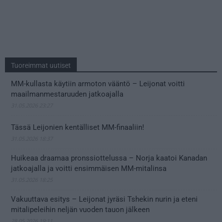
Tuoreimmat uutiset
MM-kullasta käytiin armoton vääntö – Leijonat voitti
maailmanmestaruuden jatkoajalla
31.05.2026 23:27
Tässä Leijonien kentälliset MM-finaaliin!
31.05.2026 18:37
Huikeaa draamaa pronssiottelussa – Norja kaatoi Kanadan
jatkoajalla ja voitti ensimmäisen MM-mitalinsa
31.05.2026 18:25
Vakuuttava esitys – Leijonat jyräsi Tshekin nurin ja eteni
mitalipeleihin neljän vuoden tauon jälkeen
28.05.2026 19:11