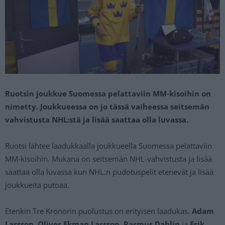
Ruotsin joukkue Suomessa pelattaviin MM-kisoihin on
nimetty. Joukkueessa on jo tässä vaiheessa seitsemän
vahvistusta NHL:stä ja lisää saattaa olla luvassa.
Ruotsi lähtee laadukkaalla joukkueella Suomessa pelattaviin
MM-kisoihin. Mukana on seitsemän NHL-vahvistusta ja lisää
saattaa olla luvassa kun NHL:n pudotuspelit etenevät ja lisää
joukkueita putoaa.
Etenkin Tre Kronorin puolustus on erityisen laadukas.
Adam
Larsson
,
Oliver Ekman Larsson
,
Rasmus Dahlin
ja
Erik