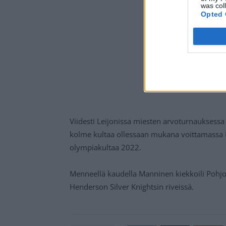
was col
Opted 
Viidesti Leijonissa miesten arvoturnauksess
kolme kultaa ollessaan mukana voittamassa
olympiakultaa 2022.
Menneellä kaudella Manninen kiekkoili Pohj
Henderson Silver Knightsin riveissä.