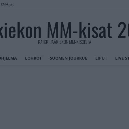
n EM-kisat
kiekon MM-kisat 
KAIKKI JÄÄKIEKON MM-KISOISTA
OHJELMA
LOHKOT
SUOMEN JOUKKUE
LIPUT
LIVE 