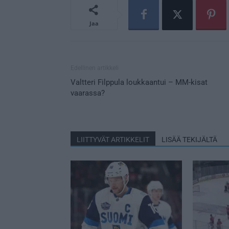
Jaa
Edellinen artikkeli
Valtteri Filppula loukkaantui – MM-kisat
vaarassa?
LIITTYVÄT ARTIKKELIT
LISÄÄ TEKIJÄLTÄ