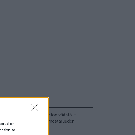
Tuoreimmat uutiset
MM-kullasta käytiin armoton vääntö –
Leijonat voitti maailmanmestaruuden
sonal or
jatkoajalla
ection to
31.05.2026 23:27