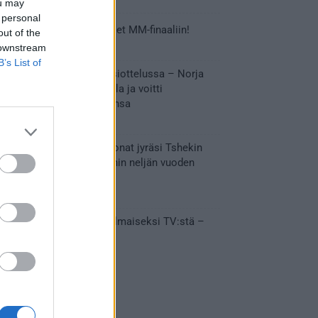
ou may
 personal
Tässä Leijonien kentälliset MM-finaaliin!
out of the
31.05.2026 18:37
 downstream
B’s List of
Huikeaa draamaa pronssiottelussa – Norja
kaatoi Kanadan jatkoajalla ja voitti
ensimmäisen MM-mitalinsa
31.05.2026 18:25
Vakuuttava esitys – Leijonat jyräsi Tshekin
nurin ja eteni mitalipeleihin neljän vuoden
tauon jälkeen
28.05.2026 19:11
Suomi – Tshekki näkyy ilmaiseksi TV:stä –
näin aukeaa live stream
28.05.2026 15:09