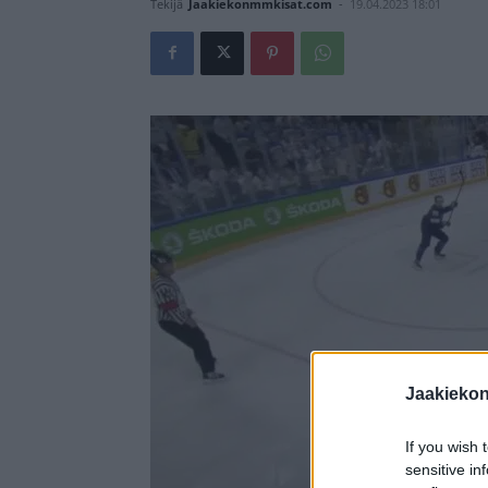
Tekijä
Jaakiekonmmkisat.com
-
19.04.2023 18:01
Jaakieko
If you wish 
sensitive in