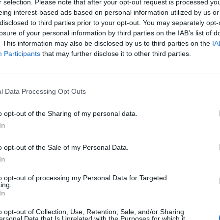
r selection. Please note that after your opt-out request is processed y
eing interest-based ads based on personal information utilized by us or
disclosed to third parties prior to your opt-out. You may separately opt-
losure of your personal information by third parties on the IAB’s list of
. This information may also be disclosed by us to third parties on the
IA
-kultaa ratkaissut Sakari Manninen on mukana
Participants
that may further disclose it to other third parties.
M-kisoissa.
hyökkääjän, kun MM-kultaa vuonna 2022 Leijonille
l Data Processing Opt Outs
tyy mukaan joukkueeseen. Manninen on mukana
uksessa.
o opt-out of the Sharing of my personal data.
In
uottopelaajistamme ja ennen kaikkea joukkuepelaaja
o opt-out of the Sale of my Personal Data.
kokoonpanoon, GM
Jere Lehtinen
sanoo
Leijonien
In
to opt-out of processing my Personal Data for Targeted
ing.
Mainos:
In
o opt-out of Collection, Use, Retention, Sale, and/or Sharing
ersonal Data that Is Unrelated with the Purposes for which it