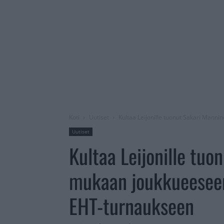
Koti
Uutiset
Kultaa Leijonille tuonut Sakari Mann
Uutiset
Kultaa Leijonille tu
mukaan joukkueeseen
EHT-turnaukseen