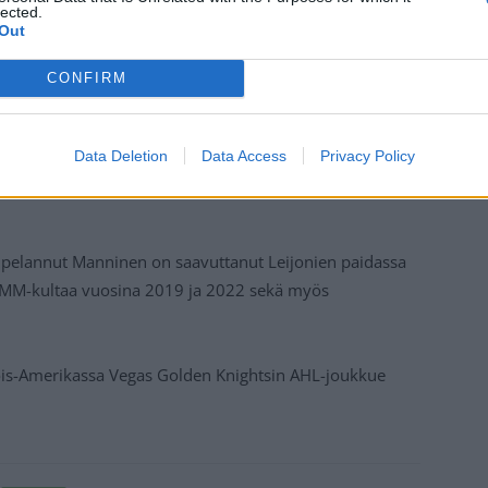
lected.
Out
CONFIRM
Data Deletion
Data Access
Privacy Policy
a pelannut Manninen on saavuttanut Leijonien paidassa
 MM-kultaa vuosina 2019 ja 2022 sekä myös
ois-Amerikassa Vegas Golden Knightsin AHL-joukkue