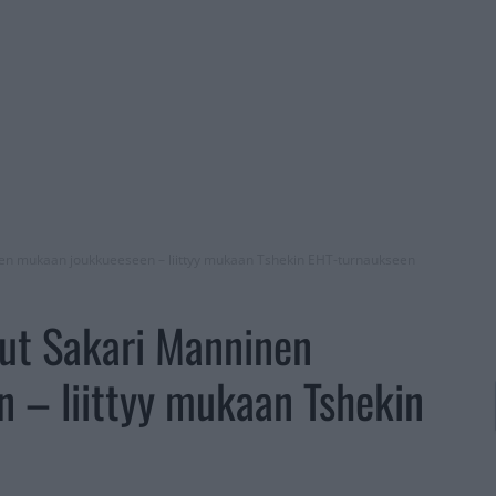
inen mukaan joukkueeseen – liittyy mukaan Tshekin EHT-turnaukseen
onut Sakari Manninen
 – liittyy mukaan Tshekin