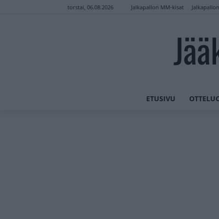
Jalkapallon MM-kisat
Jalkapallo
torstai, 06.08.2026
Jää
ETUSIVU
OTTELU