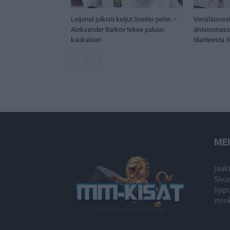
Leijonat julkisti ketjut Sveitsi-peliin –
Venäläisves
Aleksander Barkov tekee paluun
divisioonas
kaukaloon
tilanteesta 
ME
Jaak
Sivu
lipp
mink