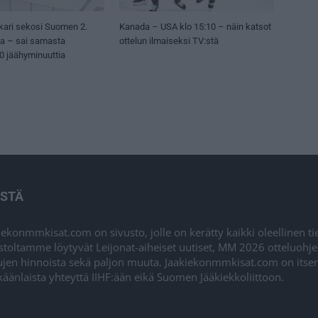
kari sekosi Suomen 2.
Kanada – USA klo 15:10 – näin katsot
sa – sai samasta
ottelun ilmaiseksi TV:stä
50 jäähyminuuttia
ISTÄ
iekonmmkisat.com on sivusto, jolle on kerätty kaikki oleellinen t
stoltamme löytyvät Leijonat-aiheiset uutiset, MM 2026 otteluohj
ujen hinnoista sekä paljon muuta. Jaakiekonmmkisat.com on itsenä
äänlaista yhteyttä IIHF:ään eikä Suomen Jääkiekkoliittoon.