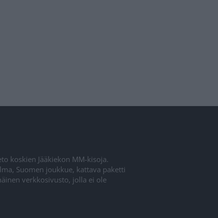
ieto koskien Jääkiekon MM-kisoja.
elma, Suomen joukkue, kattava paketti
inen verkkosivusto, jolla ei ole