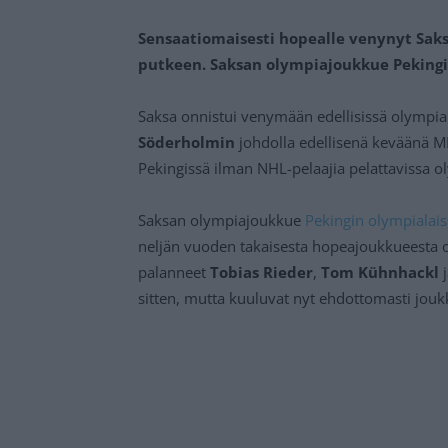
Sensaatiomaisesti hopealle venynyt Saks
putkeen. Saksan olympiajoukkue Pekingii
Saksa onnistui venymään edellisissä olympia
Söderholmin
johdolla edellisenä keväänä MM
Pekingissä ilman NHL-pelaajia pelattavissa ol
Saksan olympiajoukkue
Pekingin olympialais
neljän vuoden takaisesta hopeajoukkueesta
palanneet
Tobias Rieder
,
Tom Kühnhackl
sitten, mutta kuuluvat nyt ehdottomasti jouk