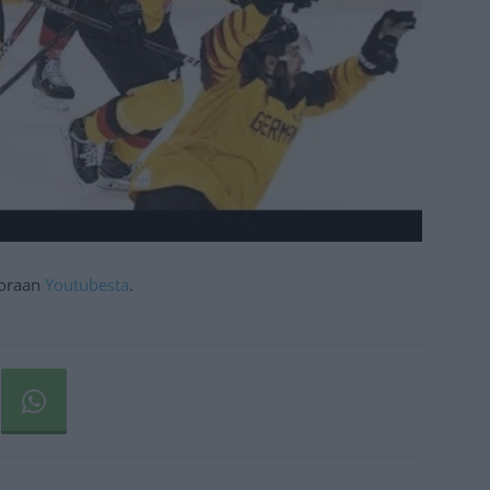
suoraan
Youtubesta
.