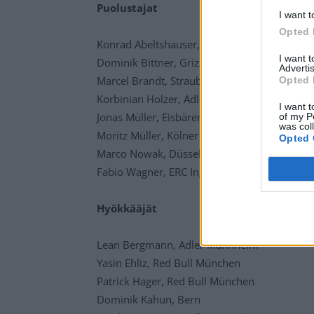
Puolustajat
I want t
Opted 
Konrad Abeltshauser, Red Bull München
I want 
Dominik Bittner, Grizzlys Wolfsburg
Advertis
Marcel Brandt, Straubing Tigers
Opted 
Korbinian Holzer, Adler Mannheim
I want t
Jonas Müller, Eisbären Berlin
of my P
was col
Moritz Müller, Kölner Haie
Opted 
Marco Nowak, Düsseldorfer EG
Fabio Wagner, ERC Ingolstadt
Hyökkääjät
Lean Bergmann, Adler Mannheim
Yasin Ehliz, Red Bull München
Patrick Hager, Red Bull München
Dominik Kahun, Bern