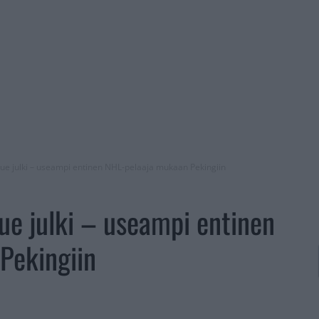
ue julki – useampi entinen NHL-pelaaja mukaan Pekingiin
e julki – useampi entinen
Pekingiin