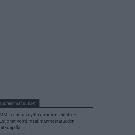
Tuoreimmat uutiset
MM-kullasta käytiin armoton vääntö –
Leijonat voitti maailmanmestaruuden
jatkoajalla
31.05.2026 23:27