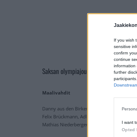
Jaakieko
If you wish 
sensitive in
confirm you
continue se
information 
Saksan olympiajoukkue Pekingiin 2022
further disc
participants
Downstream 
Maalivahdit
Danny aus den Birken, Red Bull München
Persona
Felix Brückmann, Adler Mannheim
I want t
Mathias Niederberger, Eisbären Berlin
Opted 