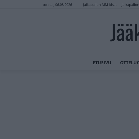
Jalkapallon MM-kisat
Jalkapallo
torstai, 06.08.2026
Jää
ETUSIVU
OTTELU