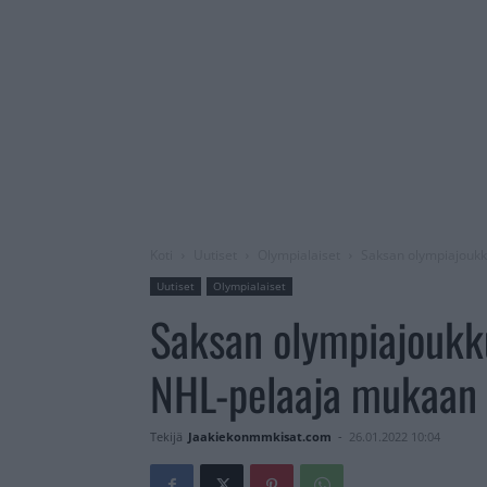
Koti
Uutiset
Olympialaiset
Saksan olympiajoukk
Uutiset
Olympialaiset
Saksan olympiajoukku
NHL-pelaaja mukaan 
Tekijä
Jaakiekonmmkisat.com
-
26.01.2022 10:04