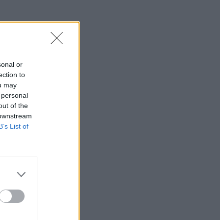
sonal or
ection to
ou may
 personal
out of the
 downstream
B’s List of