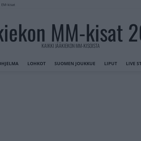
n EM-kisat
kiekon MM-kisat 
KAIKKI JÄÄKIEKON MM-KISOISTA
OHJELMA
LOHKOT
SUOMEN JOUKKUE
LIPUT
LIVE 