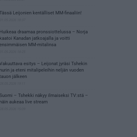
Tässä Leijonien kentälliset MM-finaaliin!
31.05.2026 18:37
Huikeaa draamaa pronssiottelussa – Norja
kaatoi Kanadan jatkoajalla ja voitti
ensimmäisen MM-mitalinsa
31.05.2026 18:25
Vakuuttava esitys – Leijonat jyräsi Tshekin
nurin ja eteni mitalipeleihin neljän vuoden
tauon jälkeen
28.05.2026 19:11
Suomi – Tshekki näkyy ilmaiseksi TV:stä –
näin aukeaa live stream
28.05.2026 15:09