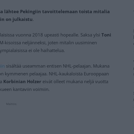
a lähtee Pekingiin tavoittelemaan toista mitalia
n on julkaistu
.
laisissa vuonna 2018 upeasti hopealle. Saksa ylsi
Toni
-kisoissa neljänneksi, joten mitalin uusiminen
ympialaisissa ei ole haihattelua.
iin
sisältää useamman entisen NHL-pelaajan. Mukana
 on kymmenen pelaajaa. NHL-kaukaloista Eurooppaan
ja
Korbinian Holzer
eivät olleet mukana neljä vuotta
kueen kantaviin voimiin.
Mainos: