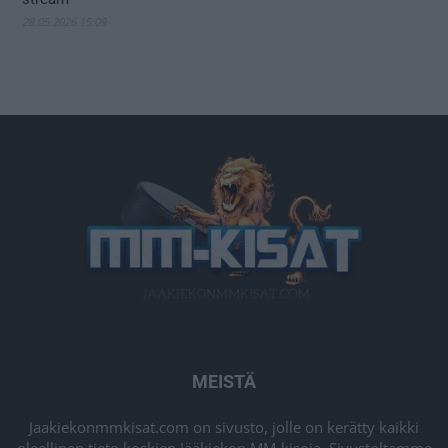
28.05.2026 15:09
MEISTÄ
Jaakiekonmmkisat.com on sivusto, jolle on kerätty kaikki
oleellinen tieto koskien Jääkiekon MM-kisoja. Sivustoltamme