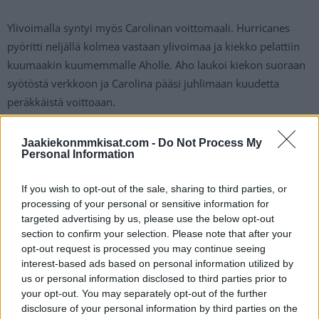
Ylivoimalla syntyi myös Carolinan voittomaali. Hurricanes
pyöritti neljällä kolmea vastaan ylivoimaa ja kiekko pelattiin
kuumaakin kuumemmalle Aholle. Aho laukoi kiekon suoraan
syötöstä verkkoon ja Carolina pääsi juhlimaan kuudetta
peräkkäistä voittoaan.
Sebastian Aho iskee voittomaalin ylivoimalla
Jaakiekonmmkisat.com -
Do Not Process My
Personal Information
https://twitter.com/ViaplayUrheilu/status/162065318006453
If you wish to opt-out of the sale, sharing to third parties, or
0432
processing of your personal or sensitive information for
targeted advertising by us, please use the below opt-out
section to confirm your selection. Please note that after your
Jos twiitti ei näy laitteellasi voit katsoa sen suoraan
Twitteristä
.
opt-out request is processed you may continue seeing
interest-based ads based on personal information utilized by
us or personal information disclosed to third parties prior to
your opt-out. You may separately opt-out of the further
disclosure of your personal information by third parties on the