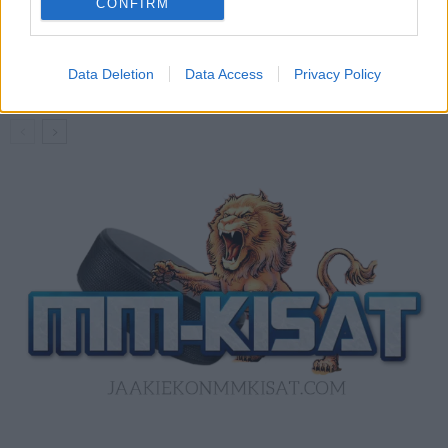
CONFIRM
Kanada – USA klo 15:10 – näin katsot
ottelun ilmaiseksi TV:stä
Data Deletion
Data Access
Privacy Policy