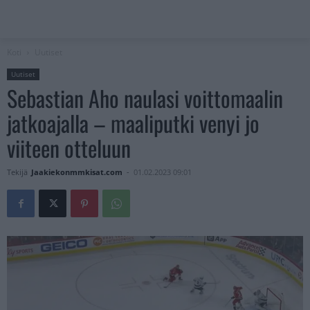
Koti
Uutiset
Uutiset
Sebastian Aho naulasi voittomaalin
jatkoajalla – maaliputki venyi jo
viiteen otteluun
Tekijä
Jaakiekonmmkisat.com
-
01.02.2023 09:01