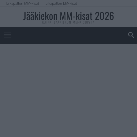
Jalkapallon MM-kisat
Jalkapallon EM-kisat
Jääkiekon MM-kisat 2026
KAIKKI JÄÄKIEKON MM-KISOISTA