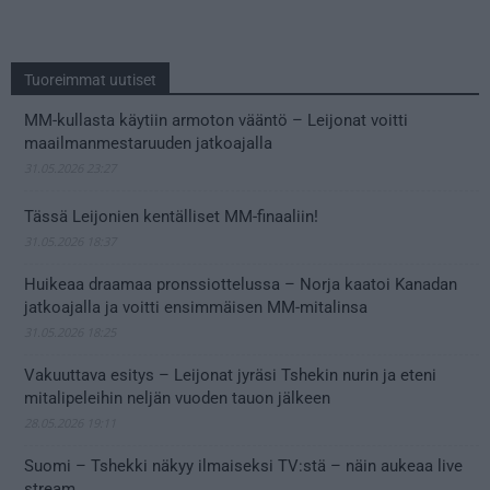
Tuoreimmat uutiset
MM-kullasta käytiin armoton vääntö – Leijonat voitti
maailmanmestaruuden jatkoajalla
31.05.2026 23:27
Tässä Leijonien kentälliset MM-finaaliin!
31.05.2026 18:37
Huikeaa draamaa pronssiottelussa – Norja kaatoi Kanadan
jatkoajalla ja voitti ensimmäisen MM-mitalinsa
31.05.2026 18:25
Vakuuttava esitys – Leijonat jyräsi Tshekin nurin ja eteni
mitalipeleihin neljän vuoden tauon jälkeen
28.05.2026 19:11
Suomi – Tshekki näkyy ilmaiseksi TV:stä – näin aukeaa live
stream