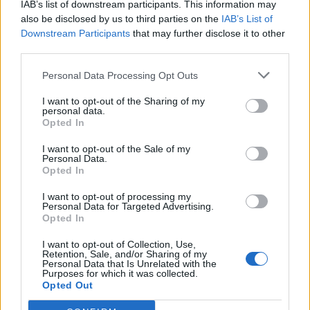
IAB’s list of downstream participants. This information may
also be disclosed by us to third parties on the
IAB’s List of
Downstream Participants
that may further disclose it to other
third parties.
Edellinen artikkeli
Seuraava artikkeli
Personal Data Processing Opt Outs
Teuvo Teräväinen iski
Tapparalta huippukaappaus!
ylivoimalla – kiekko komealla
Anton Levtchi tekee paluun
I want to opt-out of the Sharing of my
personal data.
laukauksella verkon perukoille
Tampereelle
Opted In
I want to opt-out of the Sale of my
Personal Data.
LIITTYVÄT ARTIKKELIT
LISÄÄ TEKIJÄLTÄ
Opted In
I want to opt-out of processing my
Leijonat julkisti ketjut Sveitsi-peliin –
Personal Data for Targeted Advertising.
Aleksander Barkov tekee paluun
Opted In
kaukaloon
I want to opt-out of Collection, Use,
Retention, Sale, and/or Sharing of my
Personal Data that Is Unrelated with the
Venäläisveskari sekosi Suomen 2.
Purposes for which it was collected.
divisioonassa – sai samasta tilanteesta
Opted Out
50 jäähyminuuttia