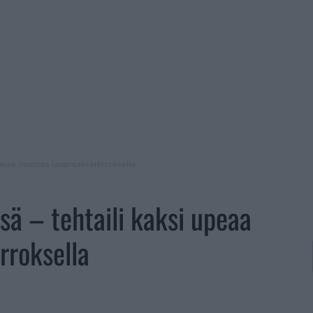
 upeaa osumaa lauantain kierroksella
sä – tehtaili kaksi upeaa
rroksella