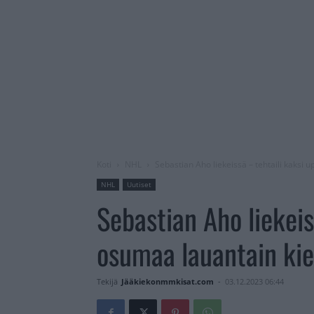
Koti
NHL
Sebastian Aho liekeissä – tehtaili kaksi
NHL
Uutiset
Sebastian Aho liekeis
osumaa lauantain kie
Tekijä
Jääkiekonmmkisat.com
-
03.12.2023 06:44