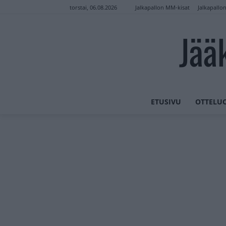
Jalkapallon MM-kisat
Jalkapallo
torstai, 06.08.2026
Jää
ETUSIVU
OTTELU