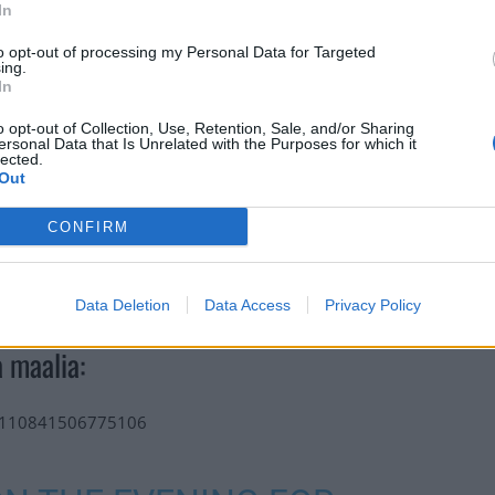
In
to opt-out of processing my Personal Data for Targeted
ing.
In
o opt-out of Collection, Use, Retention, Sale, and/or Sharing
ersonal Data that Is Unrelated with the Purposes for which it
lected.
Out
lleen. Carolina voitti ottelun lopulta 6-2 ja
ellyt Aho.
CONFIRM
ästä ottelustaan. Buffalon saldo puolestaan samalta
Data Deletion
Data Access
Privacy Policy
 maalia:
731110841506775106