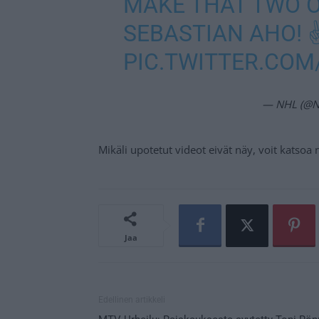
MAKE THAT TWO O
SEBASTIAN AHO! ✌
PIC.TWITTER.CO
— NHL (@
Mikäli upotetut videot eivät näy, voit katso
Jaa
Edellinen artikkeli