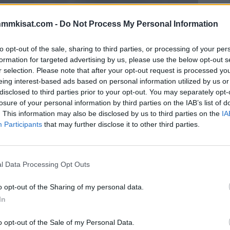
nmmkisat.com -
Do Not Process My Personal Information
ti kahden maalin iltaa, kun Canes isännöi
to opt-out of the sale, sharing to third parties, or processing of your per
formation for targeted advertising by us, please use the below opt-out s
r selection. Please note that after your opt-out request is processed y
un Seth Jarvis pelasi kiekon keskustaan ja Aho lähetti
eing interest-based ads based on personal information utilized by us or
amattomasti verkon perukoille.
disclosed to third parties prior to your opt-out. You may separately opt-
losure of your personal information by third parties on the IAB’s list of
. This information may also be disclosed by us to third parties on the
IA
sessa erässä ylivoimalla, kun hän tinttasi one-
Participants
that may further disclose it to other third parties.
Mainos:
l Data Processing Opt Outs
o opt-out of the Sharing of my personal data.
In
o opt-out of the Sale of my Personal Data.