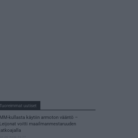
Tuoreimmat uutiset
MM-kullasta käytiin armoton vääntö –
Leijonat voitti maailmanmestaruuden
jatkoajalla
31.05.2026 23:27