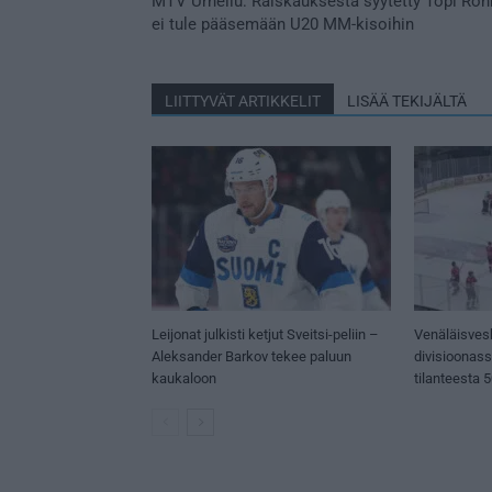
MTV Urheilu: Raiskauksesta syytetty Topi Rön
ei tule pääsemään U20 MM-kisoihin
LIITTYVÄT ARTIKKELIT
LISÄÄ TEKIJÄLTÄ
Leijonat julkisti ketjut Sveitsi-peliin –
Venäläisves
Aleksander Barkov tekee paluun
divisioonas
kaukaloon
tilanteesta 