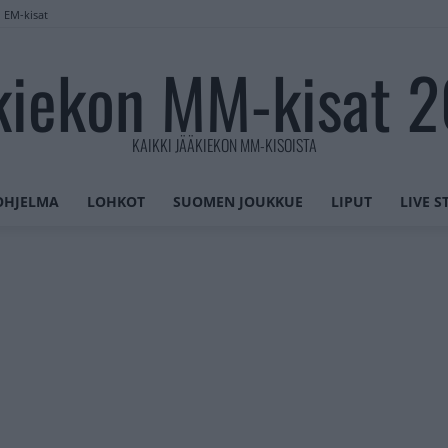
n EM-kisat
kiekon MM-kisat 
KAIKKI JÄÄKIEKON MM-KISOISTA
OHJELMA
LOHKOT
SUOMEN JOUKKUE
LIPUT
LIVE 