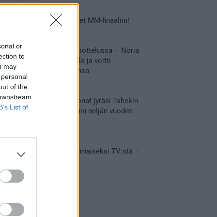
Tässä Leijonien kentälliset MM-finaaliin!
31.05.2026 18:37
sonal or
Huikeaa draamaa pronssiottelussa – Norja
ection to
kaatoi Kanadan jatkoajalla ja voitti
ou may
ensimmäisen MM-mitalinsa
 personal
31.05.2026 18:25
out of the
 downstream
Vakuuttava esitys – Leijonat jyräsi Tshekin
B’s List of
nurin ja eteni mitalipeleihin neljän vuoden
tauon jälkeen
28.05.2026 19:11
Suomi – Tshekki näkyy ilmaiseksi TV:stä –
näin aukeaa live stream
28.05.2026 15:09