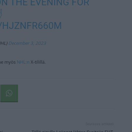
N THE EVENING FOR
️
M/HJZNFR660M
NHL)
December 3, 2023
a ne myös
NHL:n
X-tilillä.
Seuraava artikkeli