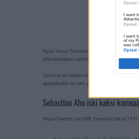
Opted 
I want 
Advertis
Opted 
I want t
of my P
was col
Opted 
Myös Teuvo Teräväinen osui illan aikana kertaa
ykköstähdeksi valittiin kaksi osumaa viimeist
Carolina on voittanut kolme viimeisestä nelj
ajanjaksolta on vain yksi voitto.
Sebastian Aho iski kaksi komeaa
https://twitter.com/BR_OpenIce/status/1