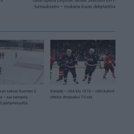
ni
Tällä nipulla Leijonat lähtee Sveitsiin EHT-
turnaukseen – mukana kuusi debytanttia
kari sekosi Suomen 2.
Kanada – USA klo 15:10 – näin katsot
sa – sai samasta
ottelun ilmaiseksi TV:stä
50 jäähyminuuttia