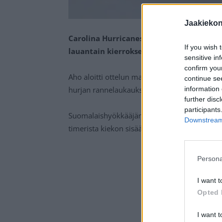
Jaakieko
Carolina Hurricanesin Sebastian Aho viet
If you wish 
lauantain kierroksella Buffalo Sabresia.
sensitive in
confirm you
Aho aloitti ottelun maalinteon avauserässä, k
continue se
hurjan rannelaukauksen, joka upposi vastust
information 
further disc
participants
Suomalaishyökkääjän toinen osuma nähtiin toi
Downstream 
timerista kiekon sisään.
Persona
I want t
Opted 
I want t