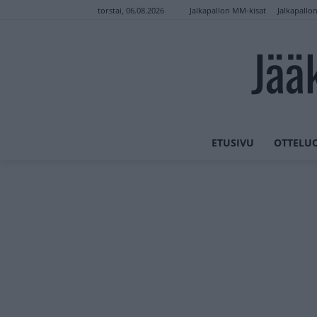
Jalkapallon MM-kisat
Jalkapallo
torstai, 06.08.2026
Jää
ETUSIVU
OTTELU