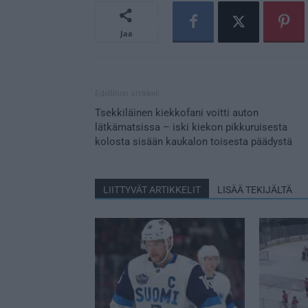
Jaa
Edellinen artikkeli
Tsekkiläinen kiekkofani voitti auton
lätkämatsissa – iski kiekon pikkuruisesta
kolosta sisään kaukalon toisesta päädystä
LIITTYVÄT ARTIKKELIT
LISÄÄ TEKIJÄLTÄ