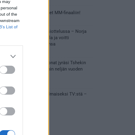
ou may
 personal
Tässä Leijonien kentälliset MM-finaaliin!
out of the
31.05.2026 18:37
 downstream
B’s List of
Huikeaa draamaa pronssiottelussa – Norja
kaatoi Kanadan jatkoajalla ja voitti
ensimmäisen MM-mitalinsa
31.05.2026 18:25
Vakuuttava esitys – Leijonat jyräsi Tshekin
nurin ja eteni mitalipeleihin neljän vuoden
tauon jälkeen
28.05.2026 19:11
Suomi – Tshekki näkyy ilmaiseksi TV:stä –
näin aukeaa live stream
28.05.2026 15:09