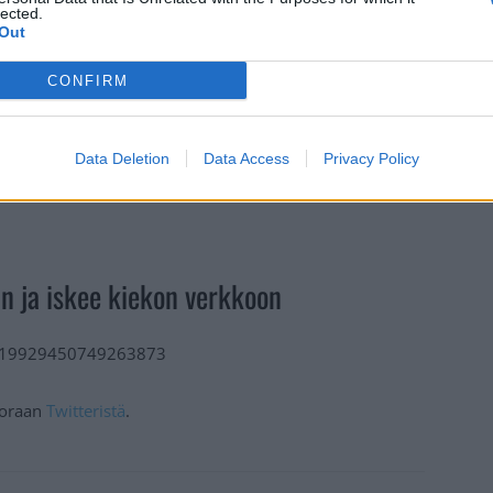
lected.
Out
CONFIRM
Data Deletion
Data Access
Privacy Policy
än ja iskee kiekon verkkoon
/1619929450749263873
suoraan
Twitteristä
.