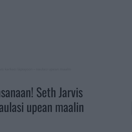
is karkasi läpiajoon – naulasi upean maalin
sanaan! Seth Jarvis
naulasi upean maalin