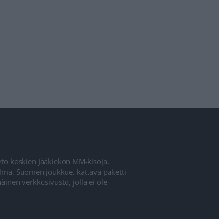
ieto koskien Jääkiekon MM-kisoja.
elma, Suomen joukkue, kattava paketti
inen verkkosivusto, jolla ei ole