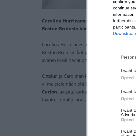
confirm you
continue se
information 
Carolina Hurricanesin Seth Jarvis iski 
further disc
participants
Boston Bruinsin kärkikamppailussa luke
Downstream 
Carolina Hurricanes antoi myrskyvaroituksen 
Boston Bruinsin kotijäällä suvereenisti luke
Persona
avaten maalihanat ottelussa.
I want t
Ottelun ja Carolinan kolmas maali merkittiin
Opted 
viimeistelemään ohi
Linus Ullmarkin
läpiajo
Carlon
lavasta, karkasi yksin nokikkain Ull
I want t
Opted 
tavoin. Lopulta Jarvis nosti kiekon rystyltä 
I want 
Advertis
Opted 
I want t
of my P