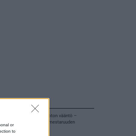
Tuoreimmat uutiset
MM-kullasta käytiin armoton vääntö –
Leijonat voitti maailmanmestaruuden
sonal or
jatkoajalla
ection to
31.05.2026 23:27