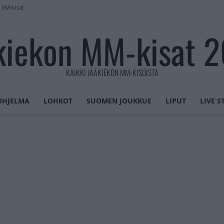
n EM-kisat
kiekon MM-kisat 
KAIKKI JÄÄKIEKON MM-KISOISTA
OHJELMA
LOHKOT
SUOMEN JOUKKUE
LIPUT
LIVE 