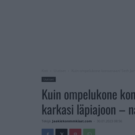
Koti
Uutiset
Kuin ompelukone konsanaan! Seth Jarv
Uutiset
Kuin ompelukone kon
karkasi läpiajoon – 
Tekijä
Jaakiekonmmkisat.com
-
30.01.2023 08:56