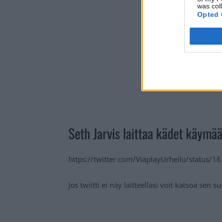
was col
Opted 
Seth Jarvis laittaa kädet käymä
https://twitter.com/ViaplayUrheilu/status
Jos twiitti ei näy laitteellasi voit katsoa sen 