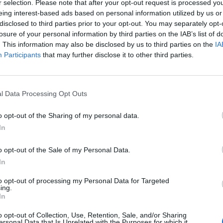
r selection. Please note that after your opt-out request is processed y
eing interest-based ads based on personal information utilized by us or
disclosed to third parties prior to your opt-out. You may separately opt-
joukkueensa kolmannen maalin, kun Carolina kaatoi
losure of your personal information by third parties on the IAB’s list of
. This information may also be disclosed by us to third parties on the
IA
min 4-1.
Participants
that may further disclose it to other third parties.
kaatamalla NHL:n piikkipaikalla läpi kauden majailleen
min 4-1.
Sebastian Aho
iski komean osuman läpiajosta
l Data Processing Opt Outs
o opt-out of the Sharing of my personal data.
Seth Jarvisin
nimiin, joka niin ikään pääsi
In
sta. Jarvis riisti kiekon hyökkäyssiniviivalla
Brandon
markin kanssa ja laittoi kädet tikkaamaan ompelukoneen
o opt-out of the Sale of my Personal Data.
In
ohi tilanteessa voimattoman Ullmarkin.
to opt-out of processing my Personal Data for Targeted
ing.
Mainos:
In
o opt-out of Collection, Use, Retention, Sale, and/or Sharing
ersonal Data that Is Unrelated with the Purposes for which it