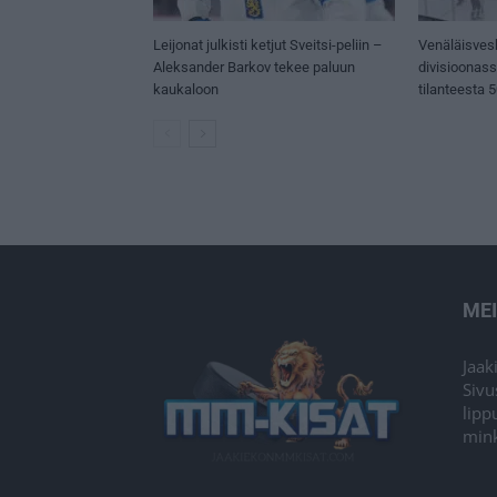
Leijonat julkisti ketjut Sveitsi-peliin –
Venäläisves
Aleksander Barkov tekee paluun
divisioonas
kaukaloon
tilanteesta 
ME
Jaak
Sivu
lipp
mink