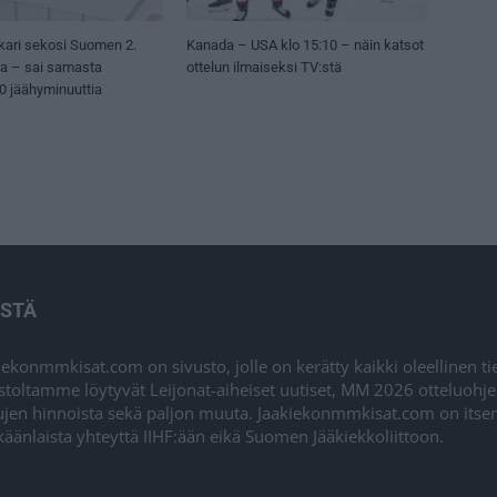
kari sekosi Suomen 2.
Kanada – USA klo 15:10 – näin katsot
sa – sai samasta
ottelun ilmaiseksi TV:stä
50 jäähyminuuttia
ISTÄ
iekonmmkisat.com on sivusto, jolle on kerätty kaikki oleellinen t
stoltamme löytyvät Leijonat-aiheiset uutiset, MM 2026 otteluohj
ujen hinnoista sekä paljon muuta. Jaakiekonmmkisat.com on itsenä
äänlaista yhteyttä IIHF:ään eikä Suomen Jääkiekkoliittoon.