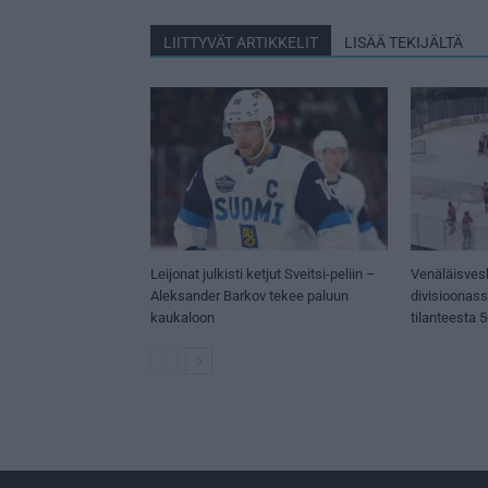
LIITTYVÄT ARTIKKELIT
LISÄÄ TEKIJÄLTÄ
Leijonat julkisti ketjut Sveitsi-peliin –
Venäläisves
Aleksander Barkov tekee paluun
divisioonas
kaukaloon
tilanteesta 