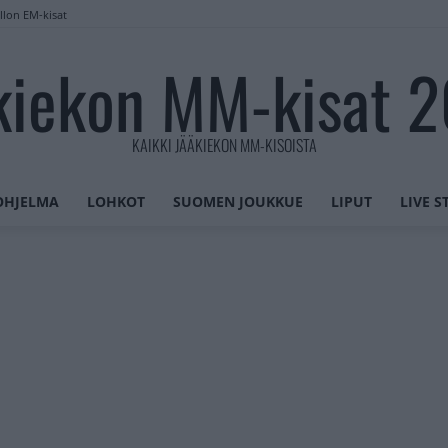
llon EM-kisat
kiekon MM-kisat 
KAIKKI JÄÄKIEKON MM-KISOISTA
OHJELMA
LOHKOT
SUOMEN JOUKKUE
LIPUT
LIVE 