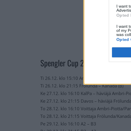
I want 
Advertis
Opted 
I want t
of my P
was col
Opted 
Spengler Cup 2023 – ohjelma:
Ti 26.12. klo 15:10 Ambri-Piotta – Pardubice 
Ti 26.12. klo 21:15 Frölunda – Kanada (B)
Ke 27.12. klo 16:10 KalPa – häviäjä Ambri-Pi
Ke 27.12. klo 21:15 Davos – häviäjä Frölund
To 28.12. klo 16:10 Voittaja Ambri-Piotta/Par
To 28.12. klo 21:15 Voittaja Frölunda/Kanada
Pe 29.12. klo 16:10 A2 – B3