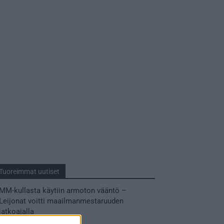
Tuoreimmat uutiset
MM-kullasta käytiin armoton vääntö –
Leijonat voitti maailmanmestaruuden
jatkoajalla
31.05.2026 23:27