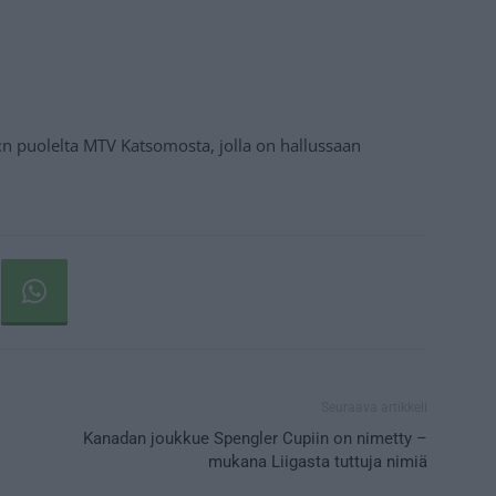
V:n puolelta MTV Katsomosta, jolla on hallussaan
Seuraava artikkeli
Kanadan joukkue Spengler Cupiin on nimetty –
mukana Liigasta tuttuja nimiä