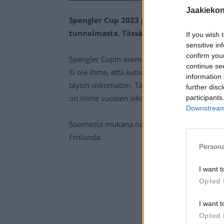
Jaakieko
Spengler Cup 2023 pelataan Sveitsin Dav
tunnelmasta. Tässä otteluohjelma turna
If you wish 
sensitive in
confirm you
Spengler Cupin asema kiekkokartalla on legen
continue se
Ei ole ihme, että kutsutut joukkueet poikke
information 
täysin uskomaton. Tällä kertaa mukana nähd
further disc
on viime vuosien aikana useita Spengler Cu
participants
Downstream 
Suomesta mukana nähdään tänä vuonna KalPa
Frölunda.
Persona
I want t
Opted 
I want t
Opted 