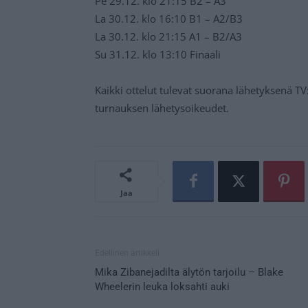
Pe 29.12. klo 21:15 B2 – A3
La 30.12. klo 16:10 B1 – A2/B3
La 30.12. klo 21:15 A1 – B2/A3
Su 31.12. klo 13:10 Finaali
Kaikki ottelut tulevat suorana lähetyksenä T
turnauksen lähetysoikeudet.
Jaa
Edellinen artikkeli
Mika Zibanejadilta älytön tarjoilu – Blake
Wheelerin leuka loksahti auki