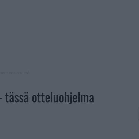
lma turnaukseen!
 tässä otteluohjelma