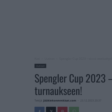
Koti
Uutiset
Spengler Cup 2023 – tässä otteluohje
Uutiset
Spengler Cup 2023 –
turnaukseen!
Tekijä
Jääkiekonmmkisat.com
-
23.12.2023 20:37