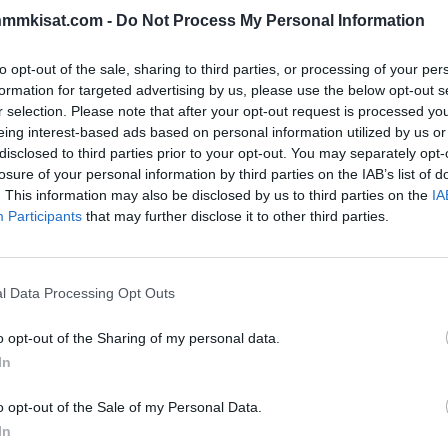
nmmkisat.com -
Do Not Process My Personal Information
osissa, jossa päästään nauttimaan ainutlaatuisesta
ukseen.
to opt-out of the sale, sharing to third parties, or processing of your per
formation for targeted advertising by us, please use the below opt-out s
r selection. Please note that after your opt-out request is processed y
daarinen, sillä turnauksella on mielettömät perinteet.
eing interest-based ads based on personal information utilized by us or
uksetta lähtevät mukaan tapahtumaan, jossa tunnelma on
disclosed to third parties prior to your opt-out. You may separately opt-
ään joukkueita ympäri Euroopan, mutta ekstrakorttina
losure of your personal information by third parties on the IAB’s list of
pin mestaruuksia napannut Kanada.
. This information may also be disclosed by us to third parties on the
IA
Participants
that may further disclose it to other third parties.
, kun taas Ruotsin SHL:n puolelta mukana on
l Data Processing Opt Outs
Mainos:
o opt-out of the Sharing of my personal data.
In
o opt-out of the Sale of my Personal Data.
In