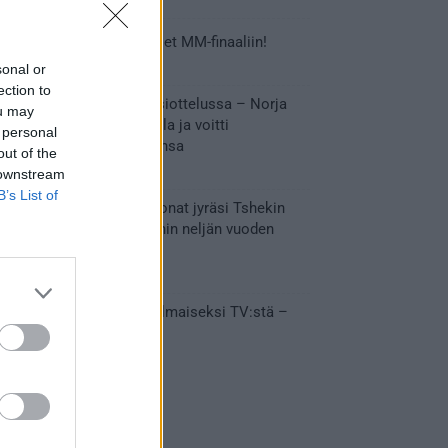
Tässä Leijonien kentälliset MM-finaaliin!
31.05.2026 18:37
sonal or
ection to
Huikeaa draamaa pronssiottelussa – Norja
ou may
kaatoi Kanadan jatkoajalla ja voitti
 personal
ensimmäisen MM-mitalinsa
out of the
31.05.2026 18:25
 downstream
B’s List of
Vakuuttava esitys – Leijonat jyräsi Tshekin
nurin ja eteni mitalipeleihin neljän vuoden
tauon jälkeen
28.05.2026 19:11
Suomi – Tshekki näkyy ilmaiseksi TV:stä –
näin aukeaa live stream
28.05.2026 15:09