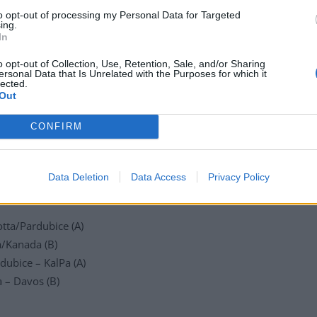
to opt-out of processing my Personal Data for Targeted
ing.
In
o opt-out of Collection, Use, Retention, Sale, and/or Sharing
ersonal Data that Is Unrelated with the Purposes for which it
lected.
Out
CONFIRM
Data Deletion
Data Access
Privacy Policy
(A)
otta/Pardubice (A)
a/Kanada (B)
dubice – KalPa (A)
 – Davos (B)