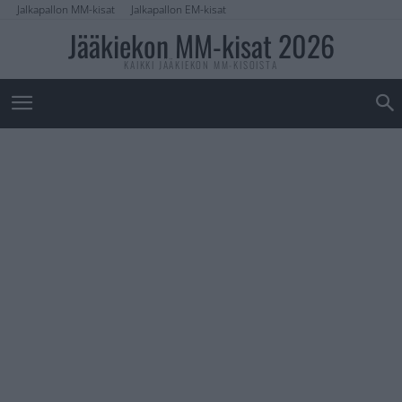
Jalkapallon MM-kisat
Jalkapallon EM-kisat
Jääkiekon MM-kisat 2026
KAIKKI JÄÄKIEKON MM-KISOISTA