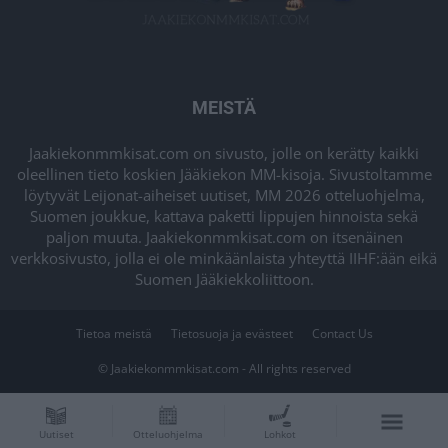
MEISTÄ
Jaakiekonmmkisat.com on sivusto, jolle on kerätty kaikki
oleellinen tieto koskien Jääkiekon MM-kisoja. Sivustoltamme
löytyvät Leijonat-aiheiset uutiset, MM 2026 otteluohjelma,
Suomen joukkue, kattava paketti lippujen hinnoista sekä
paljon muuta. Jaakiekonmmkisat.com on itsenäinen
verkkosivusto, jolla ei ole minkäänlaista yhteyttä IIHF:ään eikä
Suomen Jääkiekkoliittoon.
Tietoa meistä
Tietosuoja ja evästeet
Contact Us
© Jaakiekonmmkisat.com - All rights reserved
Uutiset
Otteluohjelma
Lohkot