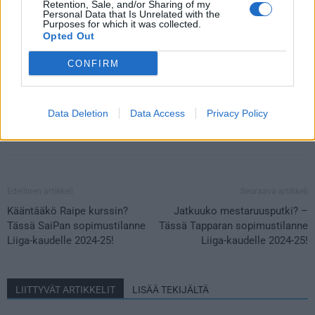
Retention, Sale, and/or Sharing of my
Personal Data that Is Unrelated with the
Katso myös:
Kääntääkö Raipe kurssin? Tässä SaiPan
Purposes for which it was collected.
Opted Out
sopimustilanne Liiga-kaudelle 2024-25!
CONFIRM
Data Deletion
Data Access
Privacy Policy
Edellinen artikkeli
Seuraava artikkeli
Kääntääkö Raipe kurssin?
Jatkuuko mestaruusputki? –
Tässä SaiPan sopimustilanne
Tässä Tapparan sopimustilanne
Liiga-kaudelle 2024-25!
Liiga-kaudelle 2024-25!
LIITTYVÄT ARTIKKELIT
LISÄÄ TEKIJÄLTÄ