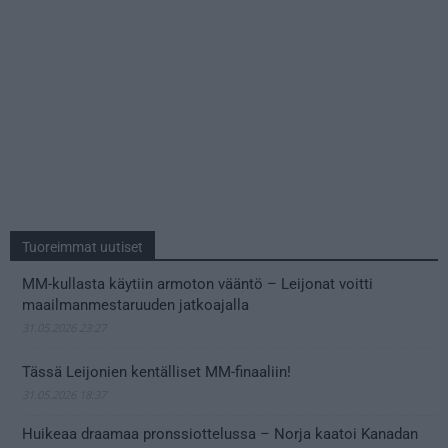
Tuoreimmat uutiset
MM-kullasta käytiin armoton vääntö – Leijonat voitti
maailmanmestaruuden jatkoajalla
31.05.2026 23:27
Tässä Leijonien kentälliset MM-finaaliin!
31.05.2026 18:37
Huikeaa draamaa pronssiottelussa – Norja kaatoi Kanadan