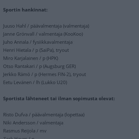
Sportin hankinnat:
Juuso Hahl / päävalmentaja (valmentaja)
Janne Grönvall / valmentaja (KooKoo)
Juho Annala / fysiikkavalmentaja
Henri Hietala / p (SaiPa), tryout
Miro Karjalainen / p (HPK)
Otso Rantakari / p (Augsburg GER)
Jerkko Rämö / p (Hermes FIN-2), tryout
Eetu Levänen / lh (Lukko U20)
Sportista lähteneet tai ilman sopimusta olevat:
Risto Dufva / päävalmentaja (lopettaa)
Niki Andersson / valmentaja
Rasmus Reijola / mv
Zack Hayes / p