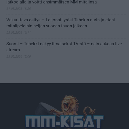
jatkoajalla ja voitti ensimmäisen MM-mitalinsa
31.05.2026 18:25
Vakuuttava esitys – Leijonat jyräsi Tshekin nurin ja eteni
mitalipeleihin neljän vuoden tauon jälkeen
28.05.2026 19:11
Suomi – Tshekki näkyy ilmaiseksi TV:stä – näin aukeaa live
stream
28.05.2026 15:09