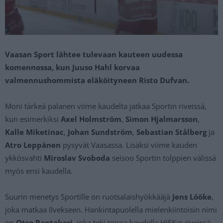
Vaasan Sport lähtee tulevaan kauteen uudessa
komennossa, kun Juuso Hahl korvaa
valmennushommista eläköityneen Risto Dufvan.
Moni tärkeä palanen viime kaudelta jatkaa Sportin riveissä,
kun esimerkiksi
Axel Holmström
,
Simon Hjalmarsson
,
Kalle Miketinac
,
Johan Sundström
,
Sebastian Stålberg
ja
Atro Leppänen
pysyvät Vaasassa. Lisäksi viime kauden
ykkösvahti
Miroslav Svoboda
seisoo Sportin tolppien välissä
myös ensi kaudella.
Suurin menetys Sportille on ruotsalaishyökkääjä
Jens Lööke
,
joka matkaa Ilvekseen. Hankintapuolella mielenkiintoisin nimi
on
Otso Rantakari
, joka teki toissa kaudella HIFK:n riveissä