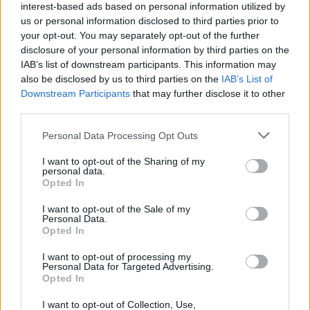
interest-based ads based on personal information utilized by
Karjalainen (2025), Iiro Karppinen (2025+1), Atro Leppänen
us or personal information disclosed to third parties prior to
(2025), Otso Rantakari (2026), Jerkko Rämö (tryout), Juuso
your opt-out. You may separately opt-out of the further
Vesala (2025+1)
disclosure of your personal information by third parties on the
IAB’s list of downstream participants. This information may
also be disclosed by us to third parties on the
IAB’s List of
Keskushyökkääjät:
Martin Hanzl (2025), Axel Holmström
Downstream Participants
that may further disclose it to other
(2025), Kalle Miketinac (2025+1), Anton Stråka (2025), Johan
third parties.
Sundström (2025)
Personal Data Processing Opt Outs
Laitahyökkääjät:
Lari Heikkinen (2025), Simon Hjalmarsson
I want to opt-out of the Sharing of my
(2025), Oskari Hult (2025+1), Joel Kerkkänen (2025), Eetu
personal data.
Opted In
Levänen (2026+1), Carl Mattsson (2025), Viljami Nieminen
(2025+1), Jesse Rantanen (2025+1), Sebastian Stålberg (2025),
I want to opt-out of the Sale of my
Personal Data.
Miika Tiihonen (2025)
Opted In
I want to opt-out of processing my
Valmennus:
Juuso Hahl (2025+1), Tommo Nukari (2026),
Personal Data for Targeted Advertising.
Opted In
Janne Grönvall (2025+1), Arttu Lipsanen (2026), Juho Annala
(2025)
I want to opt-out of Collection, Use,