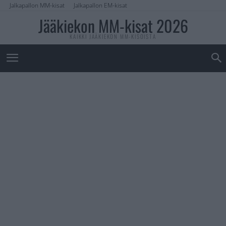
Jalkapallon MM-kisat
Jalkapallon EM-kisat
Jääkiekon MM-kisat 2026
KAIKKI JÄÄKIEKON MM-KISOISTA