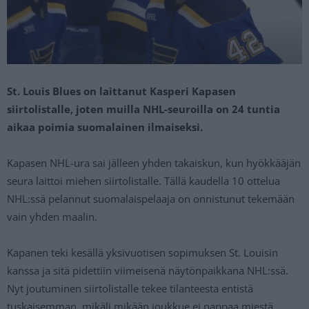
St. Louis Blues on laittanut Kasperi Kapasen
siirtolistalle, joten muilla NHL-seuroilla on 24 tuntia
aikaa poimia suomalainen ilmaiseksi.
Kapasen NHL-ura sai jälleen yhden takaiskun, kun hyökkääjän
seura laittoi miehen siirtolistalle. Tällä kaudella 10 ottelua
NHL:ssä pelannut suomalaispelaaja on onnistunut tekemään
vain yhden maalin.
Kapanen teki kesällä yksivuotisen sopimuksen St. Louisin
kanssa ja sitä pidettiin viimeisenä näytönpaikkana NHL:ssä.
Nyt joutuminen siirtolistalle tekee tilanteesta entistä
tuskaisemman, mikäli mikään joukkue ei nappaa miestä.