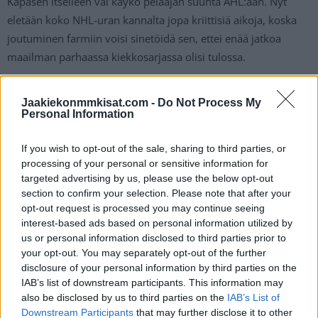
Kapasen itselleen vai käykö pelaajan suunta AHL:ään. Nyt
eletään koko NHL-uran kannalta jopa kriittisiä aikoja, koska
joutuminen farmiin voisi sinetöidä sen, ettei enää jatkoa
maailman parhaassa kiekkosarjassa olisi tulossa.
KAPANEN (STL) ON WAIVERS
Jaakiekonmmkisat.com -
Do Not Process My
Personal Information
— Elliotte Friedman (@FriedgeHNIC)
November 18, 2024
If you wish to opt-out of the sale, sharing to third parties, or
processing of your personal or sensitive information for
targeted advertising by us, please use the below opt-out
section to confirm your selection. Please note that after your
opt-out request is processed you may continue seeing
interest-based ads based on personal information utilized by
us or personal information disclosed to third parties prior to
your opt-out. You may separately opt-out of the further
disclosure of your personal information by third parties on the
Edellinen artikkeli
Seuraava artikkeli
IAB’s list of downstream participants. This information may
Ketkä pelaajat valitaan Suomen
Nähdäänkö Patrik Laine 4
also be disclosed by us to third parties on the
IAB’s List of
4 Nations Face-off -
Nations Face-off -
Downstream Participants
that may further disclose it to other