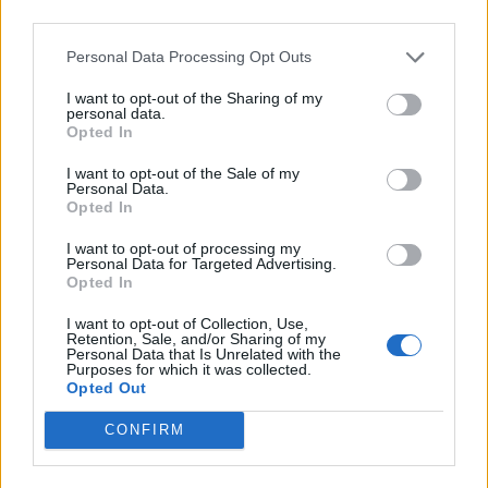
joukkueeseen? Tässä
turnauksessa? Tässä
third parties.
todennäköisyydet kaikille
todennäköisyydet valintaan
Personal Data Processing Opt Outs
valinnoille
I want to opt-out of the Sharing of my
personal data.
Opted In
LIITTYVÄT ARTIKKELIT
LISÄÄ TEKIJÄLTÄ
I want to opt-out of the Sale of my
Personal Data.
Leijonat julkisti ketjut Sveitsi-peliin –
Opted In
Aleksander Barkov tekee paluun
kaukaloon
I want to opt-out of processing my
Personal Data for Targeted Advertising.
Opted In
Venäläisveskari sekosi Suomen 2.
divisioonassa – sai samasta tilanteesta
I want to opt-out of Collection, Use,
Retention, Sale, and/or Sharing of my
50 jäähyminuuttia
Personal Data that Is Unrelated with the
Purposes for which it was collected.
Opted Out
Kanada – USA klo 15:10 – näin katsot
ottelun ilmaiseksi TV:stä
CONFIRM