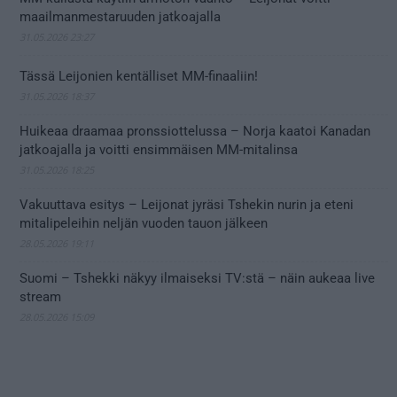
maailmanmestaruuden jatkoajalla
31.05.2026 23:27
Tässä Leijonien kentälliset MM-finaaliin!
31.05.2026 18:37
Huikeaa draamaa pronssiottelussa – Norja kaatoi Kanadan
jatkoajalla ja voitti ensimmäisen MM-mitalinsa
31.05.2026 18:25
Vakuuttava esitys – Leijonat jyräsi Tshekin nurin ja eteni
mitalipeleihin neljän vuoden tauon jälkeen
28.05.2026 19:11
Suomi – Tshekki näkyy ilmaiseksi TV:stä – näin aukeaa live
stream
28.05.2026 15:09