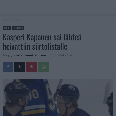
Koti
NHL
NHL
Uutiset
Kasperi Kapanen sai lähteä –
heivattiin siirtolistalle
Tekijä
Jääkiekonmmkisat.com
-
18.11.2024 22:54