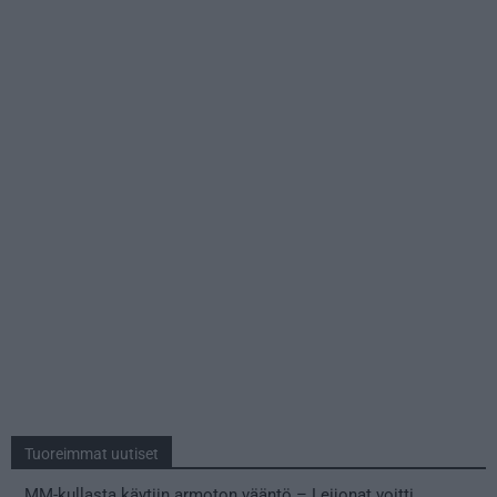
Tuoreimmat uutiset
MM-kullasta käytiin armoton vääntö – Leijonat voitti