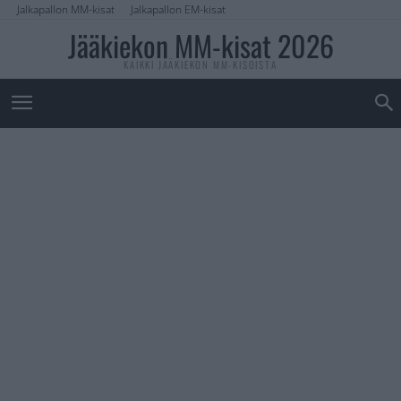
Jalkapallon MM-kisat
Jalkapallon EM-kisat
Jääkiekon MM-kisat 2026
KAIKKI JÄÄKIEKON MM-KISOISTA