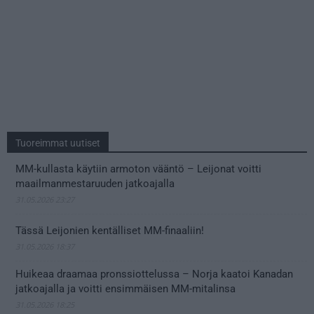
Tuoreimmat uutiset
MM-kullasta käytiin armoton vääntö – Leijonat voitti
maailmanmestaruuden jatkoajalla
31.05.2026 23:27
Tässä Leijonien kentälliset MM-finaaliin!
31.05.2026 18:37
Huikeaa draamaa pronssiottelussa – Norja kaatoi Kanadan
jatkoajalla ja voitti ensimmäisen MM-mitalinsa
31.05.2026 18:25