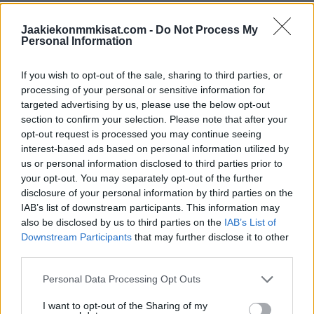
3:
Jaakiekonmmkisat.com -
Do Not Process My
25 Toni Rajala − 23 Joonas Kemppainen − 22 Arttu
Personal Information
Ruotsalainen
50 Miika Koivisto − 36 Elmeri Eronen
If you wish to opt-out of the sale, sharing to third parties, or
processing of your personal or sensitive information for
targeted advertising by us, please use the below opt-out
4:
section to confirm your selection. Please note that after your
10 Eemeli Suomi − 21 Juhani Tyrväinen − 20 Joona Ikonen
opt-out request is processed you may continue seeing
57 Jarkko Parikka − 52 Juuso Vainio
interest-based ads based on personal information utilized by
us or personal information disclosed to third parties prior to
your opt-out. You may separately opt-out of the further
13. hyökkääjä:
disclosure of your personal information by third parties on the
62 Tommi Tikka
IAB’s list of downstream participants. This information may
also be disclosed by us to third parties on the
IAB’s List of
Downstream Participants
that may further disclose it to other
Ottelu Suomi – Tshekki alkaa kello 18:30 ja ottelu on
third parties.
katsottavissa ilmaiseksi TV5 -kanavalta.
Personal Data Processing Opt Outs
Lue myös:
Nuorten Leijonien joukkue valittu – tällä
I want to opt-out of the Sharing of my
joukkueella Suomi Kanadaan MM-kultajahtiin!