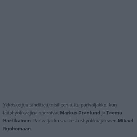
Ykkösketjua tähdittää toisilleen tuttu parivaljakko, kun
laitahyökkääjinä operoivat
Markus Granlund
ja
Teemu
Hartikainen
. Parivaljakko saa keskushyökkääjäkseen
Mikael
Ruohomaan
.