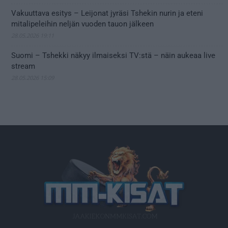
Vakuuttava esitys – Leijonat jyräsi Tshekin nurin ja eteni
mitalipeleihin neljän vuoden tauon jälkeen
28.05.2026 19:11
Suomi – Tshekki näkyy ilmaiseksi TV:stä – näin aukeaa live
stream
28.05.2026 15:09