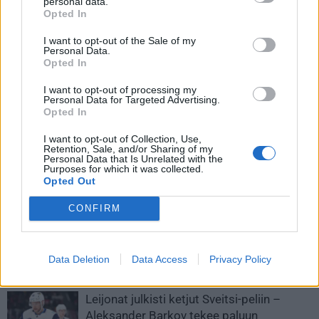
personal data.
Opted In
I want to opt-out of the Sale of my
Personal Data.
Opted In
I want to opt-out of processing my
Personal Data for Targeted Advertising.
Opted In
I want to opt-out of Collection, Use,
Edellinen artikkeli
Seuraava artikkeli
Retention, Sale, and/or Sharing of my
Personal Data that Is Unrelated with the
Nuorten Leijonien joukkue
Mikko Rantanen iski komean
Purposes for which it was collected.
Opted Out
valittu – tällä joukkueella
osuman ylivoimahyökkäyksestä
Suomi Kanadaan MM-
– jo 20 maalia kasassa tällä
CONFIRM
kultajahtiin!
kaudella
Data Deletion
Data Access
Privacy Policy
LIITTYVÄT ARTIKKELIT
LISÄÄ TEKIJÄLTÄ
Leijonat julkisti ketjut Sveitsi-peliin –
Aleksander Barkov tekee paluun