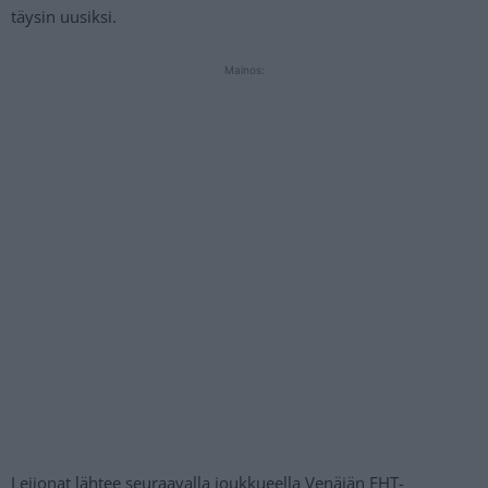
täysin uusiksi.
Mainos:
Leijonat lähtee seuraavalla joukkueella Venäjän EHT-