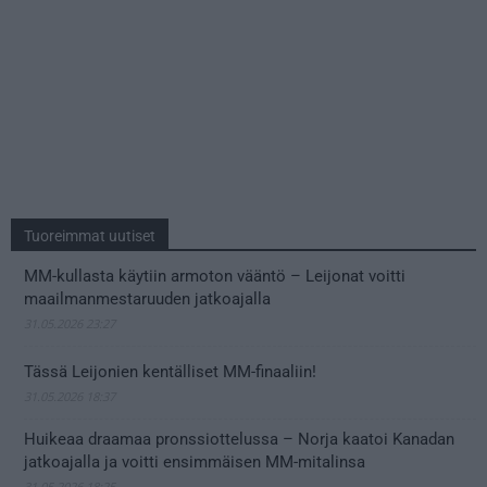
Tuoreimmat uutiset
MM-kullasta käytiin armoton vääntö – Leijonat voitti
maailmanmestaruuden jatkoajalla
31.05.2026 23:27
Tässä Leijonien kentälliset MM-finaaliin!
31.05.2026 18:37
Huikeaa draamaa pronssiottelussa – Norja kaatoi Kanadan
jatkoajalla ja voitti ensimmäisen MM-mitalinsa
31.05.2026 18:25