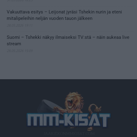
Vakuuttava esitys – Leijonat jyräsi Tshekin nurin ja eteni
mitalipeleihin neljän vuoden tauon jälkeen
28.05.2026 19:11
Suomi – Tshekki näkyy ilmaiseksi TV:stä – näin aukeaa live
stream
28.05.2026 15:09