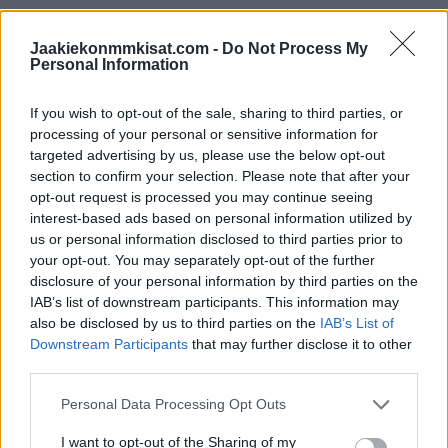
52 Rantakari Otso, Neftehimik Nižnekamsk (KHL)
Jaakiekonmmkisat.com -
Do Not Process My
Personal Information
Hyökkääjät:
12 Lehterä Jori, Spartak Moskova (KHL)
If you wish to opt-out of the sale, sharing to third parties, or
13 Junttila Julius, Jokerit Helsinki (KHL)
processing of your personal or sensitive information for
15 Aaltonen Miro, SKA Pieteari (KHL)
targeted advertising by us, please use the below opt-out
19 Savinainen Veli-Matti, Jokerit Helsinki (KHL)
section to confirm your selection. Please note that after your
20 Ojamäki Niko, Linköping HC (SHL)
opt-out request is processed you may continue seeing
interest-based ads based on personal information utilized by
23 Nättinen Joonas, Severstal Tšerepovets (KHL)
us or personal information disclosed to third parties prior to
25 Karjalainen Jere, HK Sochi (KHL)
your opt-out. You may separately opt-out of the further
28 Ikonen Henri, Jokerit Helsinki (KHL)
disclosure of your personal information by third parties on the
34 Nättinen Julius, HC Ambrì-Piotta (NLA)
IAB’s list of downstream participants. This information may
also be disclosed by us to third parties on the
IAB’s List of
37 Ruohomaa Mikael, Sibir Novosibirsk (KHL)
Downstream Participants
that may further disclose it to other
62 Leino Robert, Örebro HK (SHL)
third parties.
71 Puustinen Juuso, Sibir Novosibirsk (KHL)
75 Ilomäki Arttu, Luleå HF (SHL)
Personal Data Processing Opt Outs
80 Turunen Teemu, HC Davos (NLA)
I want to opt-out of the Sharing of my