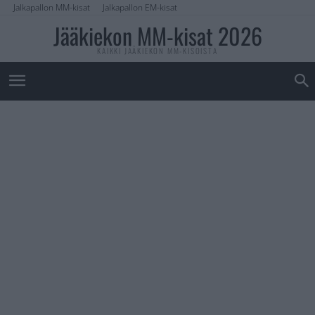
Jalkapallon MM-kisat
Jalkapallon EM-kisat
Jääkiekon MM-kisat 2026
KAIKKI JÄÄKIEKON MM-KISOISTA