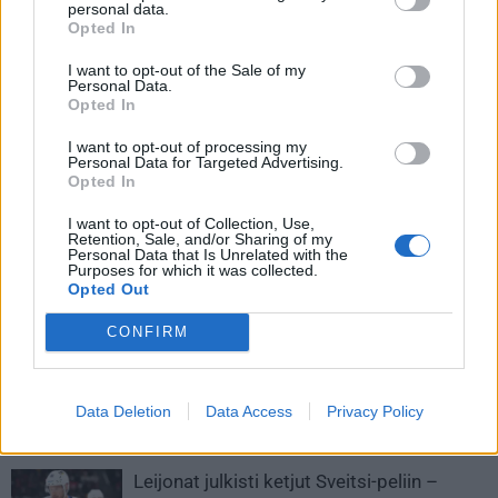
82 Pesonen Harri, Metallurg Magnitogorsk (KHL)
personal data.
Opted In
I want to opt-out of the Sale of my
Personal Data.
Opted In
I want to opt-out of processing my
Personal Data for Targeted Advertising.
Opted In
I want to opt-out of Collection, Use,
Retention, Sale, and/or Sharing of my
Edellinen artikkeli
Seuraava artikkeli
Personal Data that Is Unrelated with the
Purposes for which it was collected.
NHL luopunut 82 ottelun
Jonne Virtanen julkaisi
Opted Out
runkosarjasta – pöydällä alle 60
ensimmäisen
pelin runkosarja
liigasopimuksensa: ”Naisia ja
CONFIRM
nopeita autoja…”
Data Deletion
Data Access
Privacy Policy
LIITTYVÄT ARTIKKELIT
LISÄÄ TEKIJÄLTÄ
Leijonat julkisti ketjut Sveitsi-peliin –