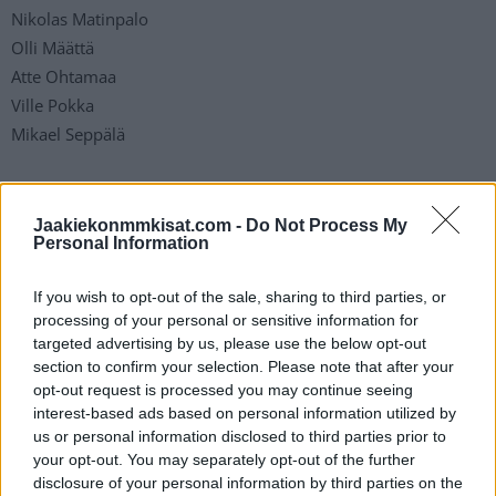
Nikolas Matinpalo
Olli Määttä
Atte Ohtamaa
Ville Pokka
Mikael Seppälä
Hyökkääjät
Jaakiekonmmkisat.com -
Do Not Process My
Personal Information
Marko Anttila
Joel Armia
If you wish to opt-out of the sale, sharing to third parties, or
Hannes Björninen
processing of your personal or sensitive information for
Teemu Hartikainen
targeted advertising by us, please use the below opt-out
Kaapo Kakko
section to confirm your selection. Please note that after your
opt-out request is processed you may continue seeing
Kasperi Kapanen
interest-based ads based on personal information utilized by
Juho Lammikko
us or personal information disclosed to third parties prior to
Sakari Manninen
your opt-out. You may separately opt-out of the further
Waltteri Merelä
disclosure of your personal information by third parties on the