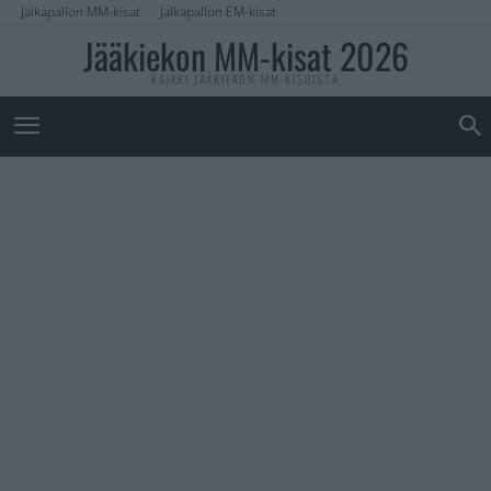
Jalkapallon MM-kisat
Jalkapallon EM-kisat
Jääkiekon MM-kisat 2026
KAIKKI JÄÄKIEKON MM-KISOISTA