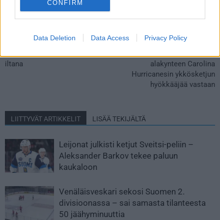
CONFIRM
Edellinen artikkeli
Seuraava artikkeli
Data Deletion
Data Access
Privacy Policy
Harvinaista herkkua! Kaksi
Erik Haula nyrkkihippasilla
NHL-ottelua ilmaiseksi tänä
murskavoitossa – jäi pahasti
iltana
alakynteen Carolina
Hurricanesin ykkösketjun
hyökkääjää vastaan
LIITTYVÄT ARTIKKELIT
LISÄÄ TEKIJÄLTÄ
Leijonat julkisti ketjut Sveitsi-peliin –
Aleksander Barkov tekee paluun
kaukaloon
Venäläisveskari sekosi Suomen 2.
divisioonassa – sai samasta tilanteesta
50 jäähyminuuttia