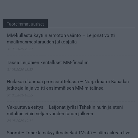
Tuoreimmat uutiset
MM-kullasta käytiin armoton vääntö – Leijonat voitti
maailmanmestaruuden jatkoajalla
31.05.2026 23:27
Tässä Leijonien kentälliset MM-finaaliin!
31.05.2026 18:37
Huikeaa draamaa pronssiottelussa – Norja kaatoi Kanadan
jatkoajalla ja voitti ensimmäisen MM-mitalinsa
31.05.2026 18:25
Vakuuttava esitys – Leijonat jyräsi Tshekin nurin ja eteni
mitalipeleihin neljän vuoden tauon jälkeen
28.05.2026 19:11
Suomi – Tshekki näkyy ilmaiseksi TV:stä – näin aukeaa live