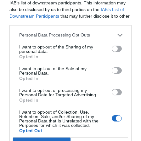
IAB’s list of downstream participants. This information may
Ahti Oksanen
also be disclosed by us to third parties on the
IAB’s List of
Harri Pesonen
Downstream Participants
that may further disclose it to other
Mikko Rantanen
third parties.
Jere Sallinen
Personal Data Processing Opt Outs
Antti Suomela
I want to opt-out of the Sharing of my
personal data.
MM-kisat polkaistaan
Suomen joukkueen
osalta käyntiin 12.
Opted In
toukokuuta ottelulla Yhdysvaltoja vastaan. Tsekkaa
otteluohjelma
kokonaisuudessaan! Kaikki Suomen ottelut
I want to opt-out of the Sale of my
Personal Data.
ovat katsottavissa ilmaiseksi MTV3 -kanavalta, lisäksi kaikki
Opted In
turnauksen ottelut ovat katsottavissa maksullisen
C More -
I want to opt-out of processing my
palvelun
kautta.
Personal Data for Targeted Advertising.
Opted In
I want to opt-out of Collection, Use,
Retention, Sale, and/or Sharing of my
Personal Data that Is Unrelated with the
Purposes for which it was collected.
Opted Out