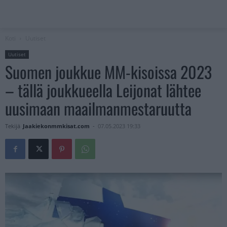
Koti
Uutiset
Uutiset
Suomen joukkue MM-kisoissa 2023
– tällä joukkueella Leijonat lähtee
uusimaan maailmanmestaruutta
Tekijä
Jaakiekonmmkisat.com
-
07.05.2023 19:33