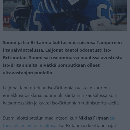
Suomi ja Iso-Britannia kohtasivat toisensa Tampereen
iltapäiväottelussa. Leijonat kaatoi odotetusti Iso-
Britannian. Suomi sai useammassa maalissa avustusta
Iso-Britannialta, eivätkä pomputkaan olleet
altavastaajan puolella.
Leijonat lähti otteluun Iso-Britanniaa vastaan suurena
ennakkosuosikkina. Suomi oli isäntä niin kaukalossa kuin
katsomossakin ja kaatoi Iso-Britannian rutiinisuorituksella.
Suomi aloitti ottelun maalinteon, kun
Niklas Friman
iski
turnauksen avausmaalinsa
. Iso-Britannian kenttäpelaajat