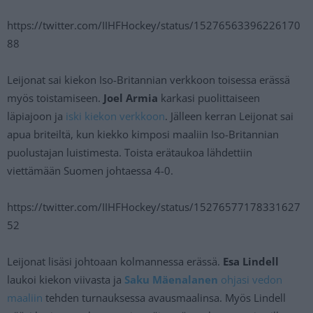
https://twitter.com/IIHFHockey/status/15276563396226170
88
Leijonat sai kiekon Iso-Britannian verkkoon toisessa erässä
myös toistamiseen.
Joel Armia
karkasi puolittaiseen
läpiajoon ja
iski kiekon verkkoon
. Jälleen kerran Leijonat sai
apua briteiltä, kun kiekko kimposi maaliin Iso-Britannian
puolustajan luistimesta. Toista erätaukoa lähdettiin
viettämään Suomen johtaessa 4-0.
https://twitter.com/IIHFHockey/status/15276577178331627
52
Leijonat lisäsi johtoaan kolmannessa erässä.
Esa Lindell
laukoi kiekon viivasta ja
Saku Mäenalanen
ohjasi vedon
maaliin
tehden turnauksessa avausmaalinsa. Myös Lindell