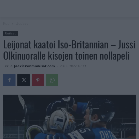
Koti
Uutiset
Uutiset
Leijonat kaatoi Iso-Britannian – Jussi
Olkinuoralle kisojen toinen nollapeli
Tekijä
Jaakiekonmmkisat.com
-
20.05.2022 18:33