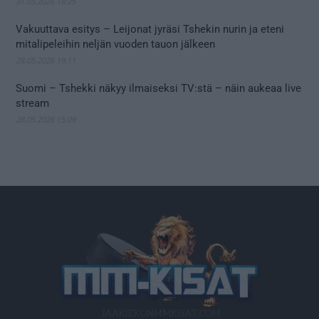
31.05.2026 18:25
Vakuuttava esitys – Leijonat jyräsi Tshekin nurin ja eteni
mitalipeleihin neljän vuoden tauon jälkeen
28.05.2026 19:11
Suomi – Tshekki näkyy ilmaiseksi TV:stä – näin aukeaa live
stream
28.05.2026 15:09