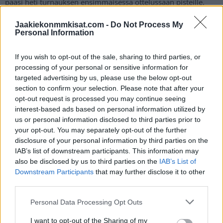
pääsi heti turnauksen ensimmäisessä ottelussaan pisteille.
Jaakiekonmmkisat.com -
Do Not Process My
SAKU MÄENALANEN MAKES IT 5-0
Personal Information
FINLAND
PIC.TWITTER.COM/6ZA3QO60GN
If you wish to opt-out of the sale, sharing to third parties, or
processing of your personal or sensitive information for
targeted advertising by us, please use the below opt-out
— Hockey News Hub (@HockeyNewsHub)
May 20, 2022
section to confirm your selection. Please note that after your
opt-out request is processed you may continue seeing
interest-based ads based on personal information utilized by
Myös Leijonien ylivoima sai onnistumisen. Iso-Britannia
us or personal information disclosed to third parties prior to
tarjosi jälleen avustusta, kun
Toni Rajalan
laukoma kiekko
your opt-out. You may separately opt-out of the further
kimpoili
omista pelaajista verkon perukoille. Syötöt maaliin
disclosure of your personal information by third parties on the
merkattiin
Miro Heiskaselle
ja
Harri Pesoselle
, eli myös
IAB’s list of downstream participants. This information may
also be disclosed by us to third parties on the
IAB’s List of
Heiskanen avasi pistetilinsä heti avausottelussa.
Downstream Participants
that may further disclose it to other
third parties.
TONI RAJALA ON THE PP MAKES IT 6-0
Personal Data Processing Opt Outs
FINLAND
PIC.TWITTER.COM/9BOVIKD3CL
I want to opt-out of the Sharing of my