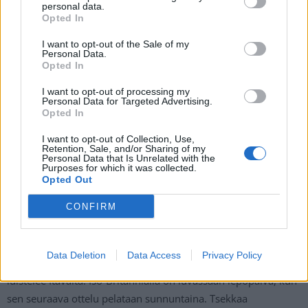
personal data.
Opted In
— Hockey News Hub (@HockeyNewsHub)
May 20, 2022
I want to opt-out of the Sale of my
Personal Data.
Opted In
Rajalan maali jäi ottelun viimeiseksi ja näin ollen tulostaululle
jäi lukemat 6-0.
Jussi Olkinuora
pelasi turnauksessa
I want to opt-out of processing my
Personal Data for Targeted Advertising.
kolmannen ottelunsa ja nappasi kolmannen voittonsa.
Opted In
Olkinuora on päästänyt turnauksessa toistaiseksi vain yhden
maalin, eli Leijonien vahdilla on taskussa kaksi nollapeliä.
I want to opt-out of Collection, Use,
Retention, Sale, and/or Sharing of my
Personal Data that Is Unrelated with the
Purposes for which it was collected.
Suomi kohtaa lauantaina Itävallan – Iso-
Opted Out
Britannia saa vapaapäivän lauantaille
CONFIRM
Leijonat on tulessa heti huomenna lauantaina, kun
Data Deletion
Data Access
Privacy Policy
Tampereen iltapäiväottelussa kello 16:20 alkaen vastaan
luistelee Itävalta. Iso-Britannialla on luvassaan lepopäivä, kun
sen seuraava ottelu pelataan sunnuntaina. Tsekkaa