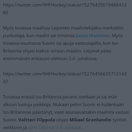
https://twitter.com/IIHFHockey/status/15276435019486412
80
Myös toisessa maalissa Leijonien maalintekijäksi merkattiin
puolustaja, kun maalin sai nimiinsä
Juuso Hietanen
. Myös
toisessa osumassa Suomi sai apuja vastustajalta, kun Iso-
Britannia ohjasi kiekon omaan maaliin. Leijonat pääsi
ensimmäisen erätauon viettoon 2-0 -johdossa.
https://twitter.com/IIHFHockey/status/15276456635712143
37
Toisessa erässä Iso-Britannia paransi otettaan ja sai erän
alkuun luotuja paikkoja. Mukaan peliin Suomi ei kuitenkaan
Iso-Britanniaa päästänyt, vaan seuraavastakin maalista vastasi
Suomi.
Valtteri Filppula
ohjasi
Mikael Granlundin
syötön
verkkoon ja
siirsi Leijonat 3-0 -johtoon
.