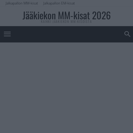
Jalkapallon MM-kisat
Jalkapallon EM-kisat
Jääkiekon MM-kisat 2026
KAIKKI JÄÄKIEKON MM-KISOISTA