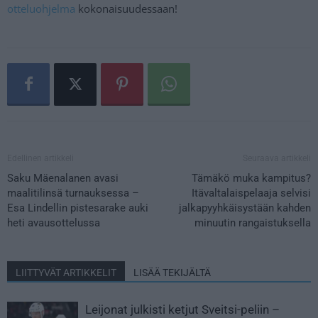
otteluohjelma
kokonaisuudessaan!
Edellinen artikkeli
Seuraava artikkeli
Saku Mäenalanen avasi
Tämäkö muka kampitus?
maalitilinsä turnauksessa –
Itävaltalaispelaaja selvisi
Esa Lindellin pistesarake auki
jalkapyyhkäisystään kahden
heti avausottelussa
minuutin rangaistuksella
LIITTYVÄT ARTIKKELIT
LISÄÄ TEKIJÄLTÄ
Leijonat julkisti ketjut Sveitsi-peliin –