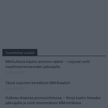
Tuoreimmat uutiset
MM-kullasta käytiin armoton vääntö – Leijonat voitti
maailmanmestaruuden jatkoajalla
31.05.2026 23:27
Tässä Leijonien kentälliset MM-finaaliin!
31.05.2026 18:37
Huikeaa draamaa pronssiottelussa – Norja kaatoi Kanadan
jatkoajalla ja voitti ensimmäisen MM-mitalinsa