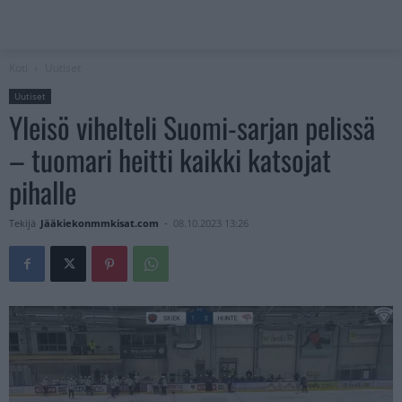
Koti
Uutiset
Uutiset
Yleisö vihelteli Suomi-sarjan pelissä
– tuomari heitti kaikki katsojat
pihalle
Tekijä
Jääkiekonmmkisat.com
-
08.10.2023 13:26