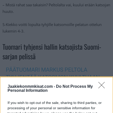
– Mistä rahat saa takaisin? Peltolalta vai, kuului erään katsojan
huuto.
S-Kiekko voitti lopulta tyhjille katsomoille pelatun ottelun
lukemin 4-3.
Tuomari tyhjensi hallin katsojista Suomi-
sarjan pelissä
PÄÄTUOMARI MARKUS PELTOLA
TYHJENTÄÄ KATSOMON KUULTUAAN
VIHELLYKSIÄ YLEISÖN JOUKOSTA
Jaakiekonmmkisat.com -
Do Not Process My
Personal Information
SUOMISARJAN OTTELUSSA S-KIEKKO-
HUNTERS (7.10.2023).
#SUOMISARJA
If you wish to opt-out of the sale, sharing to third parties, or
#SKIEKKO
#HUNTERS
processing of your personal or sensitive information for