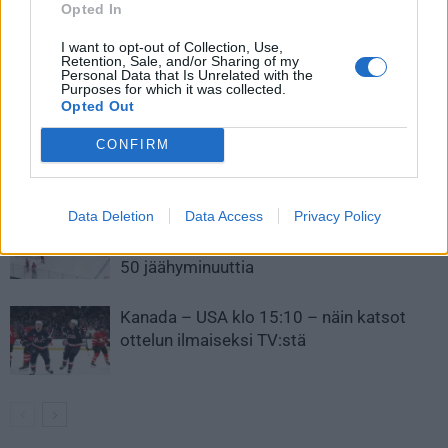
armotta
siirtolistalle
Opted In
I want to opt-out of Collection, Use,
Retention, Sale, and/or Sharing of my
LIITTYVÄT ARTIKKELIT
LISÄÄ TEKIJÄLTÄ
Personal Data that Is Unrelated with the
Purposes for which it was collected.
Opted Out
Leijonat julkisti ketjut Sveitsi-peliin –
CONFIRM
Aleksander Barkov tekee paluun
kaukaloon
Data Deletion
Data Access
Privacy Policy
Venäläisveskari sekosi Suomen 2.
divisioonassa – sai samasta tilanteesta
50 jäähyminuuttia
Kanada – USA klo 15:10 – näin katsot
ottelun ilmaiseksi TV:stä