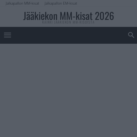
Jalkapallon MM-kisat
Jalkapallon EM-kisat
Jääkiekon MM-kisat 2026
KAIKKI JÄÄKIEKON MM-KISOISTA