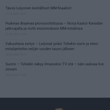
Tässä Leijonien kentälliset MM-finaaliin!
31.05.2026 18:37
Huikeaa draamaa pronssiottelussa – Norja kaatoi Kanadan
jatkoajalla ja voitti ensimmäisen MM-mitalinsa
31.05.2026 18:25
Vakuuttava esitys – Leijonat jyräsi Tshekin nurin ja eteni
mitalipeleihin neljän vuoden tauon jälkeen
28.05.2026 19:11
Suomi – Tshekki näkyy ilmaiseksi TV:stä – näin aukeaa live
stream
28.05.2026 15:09