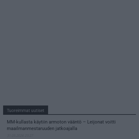
Tuoreimmat uutiset
MM-kullasta käytiin armoton vääntö – Leijonat voitti
maailmanmestaruuden jatkoajalla
31.05.2026 23:27