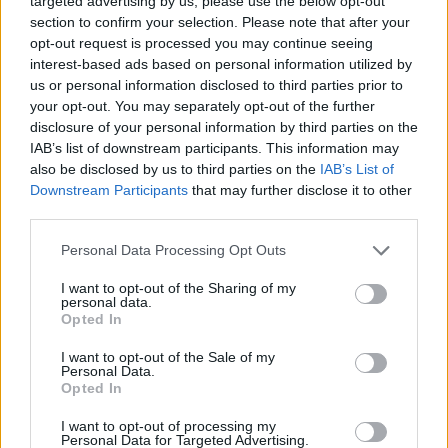
targeted advertising by us, please use the below opt-out
PIC.TWITTER.COM/1T5VORBPXW
section to confirm your selection. Please note that after your
opt-out request is processed you may continue seeing
— SPORTTIKLIPIT (@SPORTTIKLIPIT)
interest-based ads based on personal information utilized by
us or personal information disclosed to third parties prior to
OCTOBER 8, 2023
your opt-out. You may separately opt-out of the further
disclosure of your personal information by third parties on the
Jos video ei näy, niin voit katsoa sen
TÄSTÄ!
IAB’s list of downstream participants. This information may
also be disclosed by us to third parties on the
IAB’s List of
Downstream Participants
that may further disclose it to other
third parties.
Personal Data Processing Opt Outs
I want to opt-out of the Sharing of my
personal data.
Opted In
I want to opt-out of the Sale of my
Edellinen artikkeli
Seuraava artikkeli
Personal Data.
Jokerien maalivahti Henri
Joel Armia koki tylyn kohtalon
Opted In
Risikko mokasi kriittisellä
– Montreal pisti
I want to opt-out of processing my
hetkellä – TUTO rankaisi
suomalaishyökkääjän
Personal Data for Targeted Advertising.