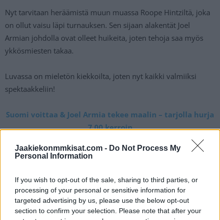
Nyt tarvitaan heräämistä muun muassa Roope Hintziltä, joka
on ollut vaisu läpi turnauksen. Sen sijaan alakentät Joel
Armian johdolla ovat olleet huikeita, joten tehoja saa myös
ykkösmiesten takaa.
Luvassa on mieletön kiekkoilta, joten nyt kaikki valmiiksi
spektaakkeliin!
Suomi voittaa & Joel Armia tekee maalin – tarjolla hurja
7.00 kerroin
Jaakiekonmmkisat.com -
Do Not Process My
Olympialaiset: Suomi – Sveitsi näkyy
Personal Information
ilmaiseksi TV:stä
If you wish to opt-out of the sale, sharing to third parties, or
processing of your personal or sensitive information for
targeted advertising by us, please use the below opt-out
Suomen ja Sveitsin välinen ottelu on ohjelmassa
section to confirm your selection. Please note that after your
keskiviikkona 18. helmikuuta klo 19:10. Ottelu on