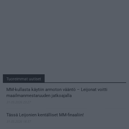
Tuoreimmat uutiset
MM-kullasta käytiin armoton vääntö – Leijonat voitti
maailmanmestaruuden jatkoajalla
31.05.2026 23:27
Tässä Leijonien kentälliset MM-finaaliin!
31.05.2026 18:37