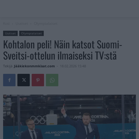
Koti
Uutiset
Olympialaiset
Uutiset
Olympialaiset
Kohtalon peli! Näin katsot Suomi-
Sveitsi-ottelun ilmaiseksi TV:stä
Tekijä
Jääkiekonmmkisat.com
-
18.02.2026 15:48