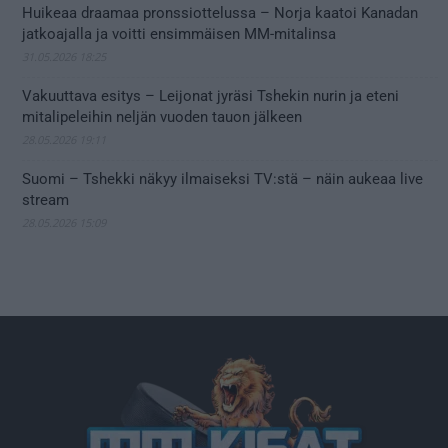
Huikeaa draamaa pronssiottelussa – Norja kaatoi Kanadan
jatkoajalla ja voitti ensimmäisen MM-mitalinsa
31.05.2026 18:25
Vakuuttava esitys – Leijonat jyräsi Tshekin nurin ja eteni
mitalipeleihin neljän vuoden tauon jälkeen
28.05.2026 19:11
Suomi – Tshekki näkyy ilmaiseksi TV:stä – näin aukeaa live
stream
28.05.2026 15:09