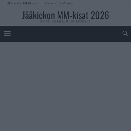
Jalkapallon MM-kisat
Jalkapallon EM-kisat
Jääkiekon MM-kisat 2026
KAIKKI JÄÄKIEKON MM-KISOISTA