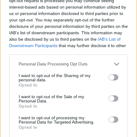
opt-out request is processed you may continue seeing
katsottavissa ilmaiseksi, sillä Ylen TV2 välittää taiston suorana
interest-based ads based on personal information utilized by
lähetyksenä. Tämän lisäksi voit katsoa ottelun myös Yle
us or personal information disclosed to third parties prior to
your opt-out. You may separately opt-out of the further
Areenasta.
disclosure of your personal information by third parties on the
IAB’s list of downstream participants. This information may
also be disclosed by us to third parties on the
IAB’s List of
Downstream Participants
that may further disclose it to other
third parties.
Personal Data Processing Opt Outs
I want to opt-out of the Sharing of my
personal data.
Opted In
Edellinen artikkeli
Seuraava artikkeli
Leijonia odottaa kova
Huikea trilleri! Leijonat kiri
I want to opt-out of the Sale of my
puolivälierätaisto – näin
lopussa rinnalle ja paineli
Personal Data.
Opted In
Milanon olympialaisten
Sveitsin ohi mitalipeleihin
jääkiekkoturnaus jatkuu
I want to opt-out of processing my
Personal Data for Targeted Advertising.
Opted In
LIITTYVÄT ARTIKKELIT
LISÄÄ TEKIJÄLTÄ