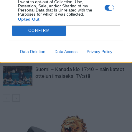
I want to opt-out of Collection, Use,
Retention, Sale, and/or Sharing of my
Personal Data that Is Unrelated with the
Kanada – USA klo 15:10 – näin katsot
Purposes for which it was collected.
ottelun ilmaiseksi TV:stä
Opted Out
CONFIRM
Ketjut olympiavälierään julki! Näillä Suomi
ja Kanada hyppäävät kaukaloon
Data Deletion
Data Access
Privacy Policy
Suomi – Kanada klo 17:40 – näin katsot
ottelun ilmaiseksi TV:stä