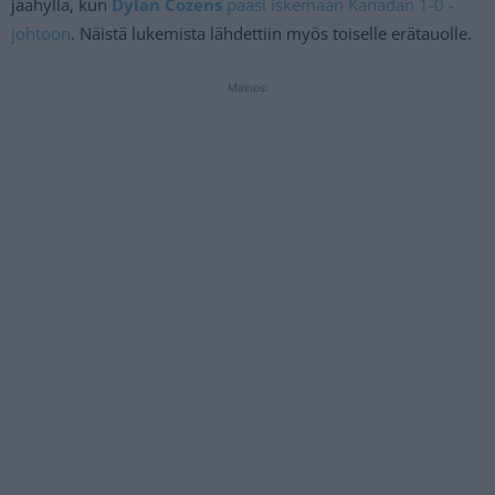
jäähyllä, kun
Dylan Cozens
pääsi iskemään Kanadan 1-0 -
johtoon
. Näistä lukemista lähdettiin myös toiselle erätauolle.
Mainos: