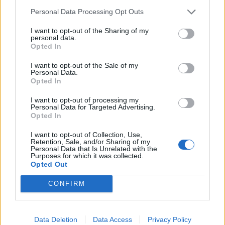
Leijonat pääsi ensimmäisessä jatkoerässä jauhamaan
Personal Data Processing Opt Outs
ylivoimaa, kun
Thomas Chabot
passitettiin jäähylle.
Sakari
I want to opt-out of the Sharing of my
Manninen
pääsi iskemään
kiekon Mikael Granlundin
personal data.
Opted In
syötöstä verkkoon ja suomalaisyleisö repesi liitoksistaan, kun
Suomi voitti MM-kultaa neljättä kertaa historian aikana.
I want to opt-out of the Sale of my
Personal Data.
Opted In
https://twitter.com/IIHFHockey/status/15310054513781268
48
I want to opt-out of processing my
Personal Data for Targeted Advertising.
Opted In
Kyseessä oli ensimmäinen kerta sitten vuoden 1986, kun MM-
I want to opt-out of Collection, Use,
kultaa voittaa isäntämaa. Ruotsi voitti MM-kultaa vuoden
Retention, Sale, and/or Sharing of my
Personal Data that Is Unrelated with the
2013 kisoissa, jolloin kisat järjestettiin yhdessä Suomen ja
Purposes for which it was collected.
Opted Out
Ruotsin välillä. Neuvostoliiton kulta vuodelta 1986 oli
kuitenkin edellinen kerta, kun kotijoukkue voittaa MM-kultaa
CONFIRM
sen omissa kotikisoissa.
Suomi voitti MM-kultaa – Valtteri Filppula
Data Deletion
Data Access
Privacy Policy