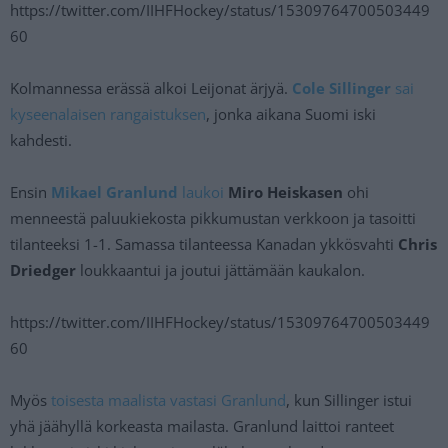
https://twitter.com/IIHFHockey/status/15309764700503449
60
Kolmannessa erässä alkoi Leijonat ärjyä.
Cole Sillinger
sai
kyseenalaisen rangaistuksen
, jonka aikana Suomi iski
kahdesti.
Ensin
Mikael Granlund
laukoi
Miro Heiskasen
ohi
menneestä paluukiekosta pikkumustan verkkoon ja tasoitti
tilanteeksi 1-1. Samassa tilanteessa Kanadan ykkösvahti
Chris
Driedger
loukkaantui ja joutui jättämään kaukalon.
https://twitter.com/IIHFHockey/status/15309764700503449
60
Myös
toisesta maalista vastasi Granlund
, kun Sillinger istui
yhä jäähyllä korkeasta mailasta. Granlund laittoi ranteet