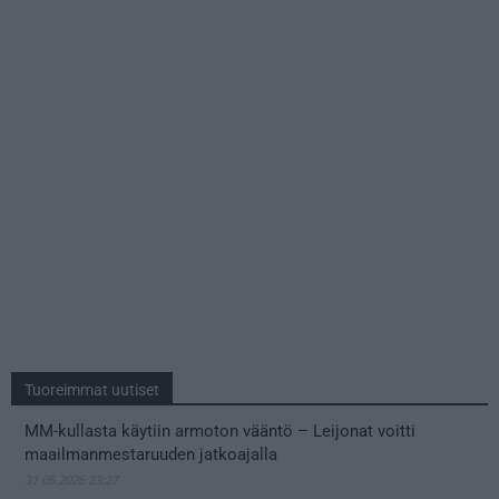
Tuoreimmat uutiset
MM-kullasta käytiin armoton vääntö – Leijonat voitti
maailmanmestaruuden jatkoajalla
31.05.2026 23:27