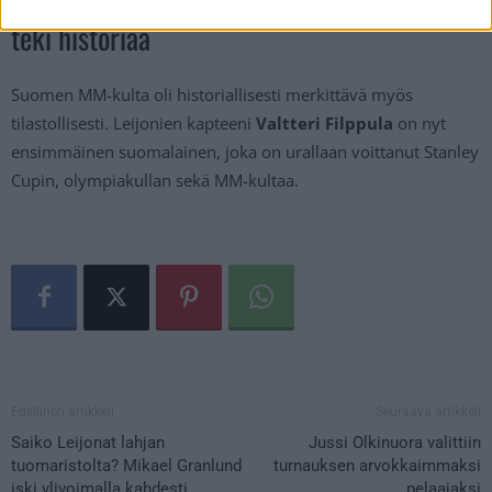
teki historiaa
Suomen MM-kulta oli historiallisesti merkittävä myös
tilastollisesti. Leijonien kapteeni
Valtteri Filppula
on nyt
ensimmäinen suomalainen, joka on urallaan voittanut Stanley
Cupin, olympiakullan sekä MM-kultaa.
Edellinen artikkeli
Seuraava artikkeli
Saiko Leijonat lahjan
Jussi Olkinuora valittiin
tuomaristolta? Mikael Granlund
turnauksen arvokkaimmaksi
iski ylivoimalla kahdesti
pelaajaksi