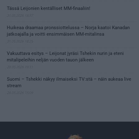
Tässä Leijonien kentälliset MM-finaaliin!
31.05.2026 18:37
Huikeaa draamaa pronssiottelussa – Norja kaatoi Kanadan
jatkoajalla ja voitti ensimmäisen MM-mitalinsa
31.05.2026 18:25
Vakuuttava esitys – Leijonat jyräsi Tshekin nurin ja eteni
mitalipeleihin neljän vuoden tauon jälkeen
28.05.2026 19:11
Suomi – Tshekki näkyy ilmaiseksi TV:stä – näin aukeaa live
stream
28.05.2026 15:09