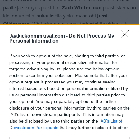
päälle ja se myös palkittiin.
Zach Whitecloud
pääsi iskemään
kiekon upealla laukauksella yläkulmaan ohi
Jussi
Olkinuoran
. Whitecloudin osumaa tarkasteltiin videolta ja
tarkastelujen jälkeen maali hyväksyttiin, joten
Kanada pääsi
Jaakiekonmmkisat.com -
Do Not Process My
kaventamaan tilanteeksi 3-2
.
Personal Information
https://twitter.com/HockeyNewsHub/status/1530996281463
If you wish to opt-out of the sale, sharing to third parties, or
processing of your personal or sensitive information for
668737
targeted advertising by us, please use the below opt-out
section to confirm your selection. Please note that after your
Kanada pääsi tasoittamaan ilman maalivahtia tilanteeksi 3-3,
opt-out request is processed you may continue seeing
kun
Maxime Comtois
pääsi iskemään kiekon verkkoon
.
interest-based ads based on personal information utilized by
us or personal information disclosed to third parties prior to
Näistä lukemista lähdettiin jatkoeriin, joten toista vuotta
your opt-out. You may separately opt-out of the further
peräkkäin MM-finaali näiden maiden välillä eteni jatkoerään.
disclosure of your personal information by third parties on the
IAB’s list of downstream participants. This information may
https://twitter.com/IIHFHockey/status/15309972126997749
also be disclosed by us to third parties on the
IAB’s List of
Downstream Participants
that may further disclose it to other
76
third parties.