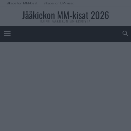
Jalkapallon MM-kisat
Jalkapallon EM-kisat
Jääkiekon MM-kisat 2026
KAIKKI JÄÄKIEKON MM-KISOISTA