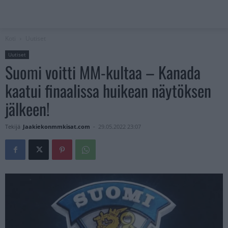
Koti
Uutiset
Uutiset
Suomi voitti MM-kultaa – Kanada
kaatui finaalissa huikean näytöksen
jälkeen!
Tekijä
Jaakiekonmmkisat.com
-
29.05.2022 23:07