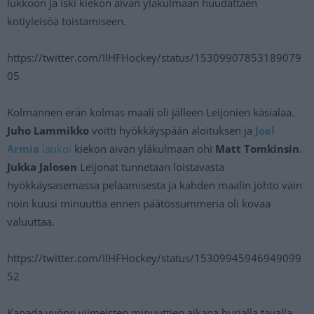
lukkoon ja iski kiekon aivan yläkulmaan huudattaen
kotiyleisöä toistamiseen.
https://twitter.com/IIHFHockey/status/15309907853189079
05
Kolmannen erän kolmas maali oli jälleen Leijonien käsialaa.
Juho Lammikko
voitti hyökkäyspään aloituksen ja
Joel
Armia
laukoi
kiekon aivan yläkulmaan ohi
Matt Tomkinsin
.
Jukka Jalosen
Leijonat tunnetaan loistavasta
hyökkäysasemassa pelaamisesta ja kahden maalin johto vain
noin kuusi minuuttia ennen päätössummeria oli kovaa
valuuttaa.
https://twitter.com/IIHFHockey/status/15309945946949099
52
Kanada vyöryi viimeisten minuuttien aikana hurjalla tavalla