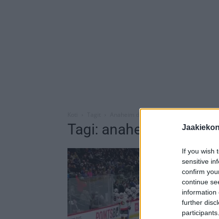
Koti
Tagit
Anaheim ducks
Tagi: anaheim ducks
Jaakieko
If you wish 
sensitive in
confirm you
continue se
information 
further disc
participants