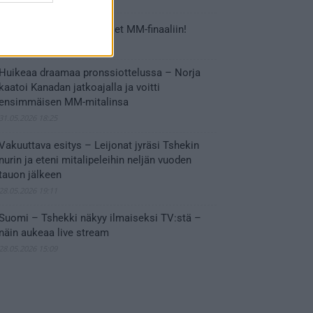
Tässä Leijonien kentälliset MM-finaaliin!
31.05.2026 18:37
Huikeaa draamaa pronssiottelussa – Norja
kaatoi Kanadan jatkoajalla ja voitti
ensimmäisen MM-mitalinsa
31.05.2026 18:25
Vakuuttava esitys – Leijonat jyräsi Tshekin
nurin ja eteni mitalipeleihin neljän vuoden
tauon jälkeen
28.05.2026 19:11
Suomi – Tshekki näkyy ilmaiseksi TV:stä –
näin aukeaa live stream
28.05.2026 15:09