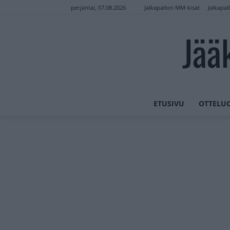
Jalkapallon MM-kisat
Jalkapal
perjantai, 07.08.2026
Jää
ETUSIVU
OTTELU