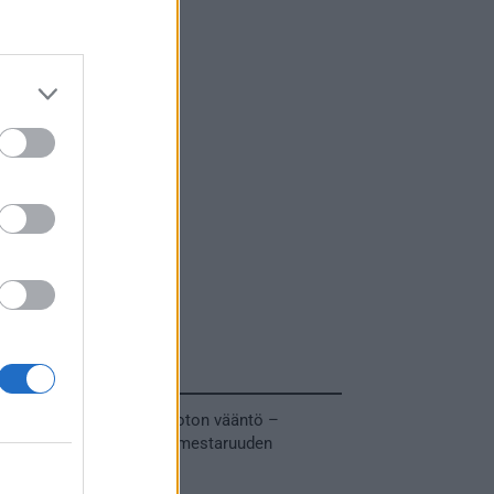
Tuoreimmat uutiset
MM-kullasta käytiin armoton vääntö –
Leijonat voitti maailmanmestaruuden
jatkoajalla
31.05.2026 23:27