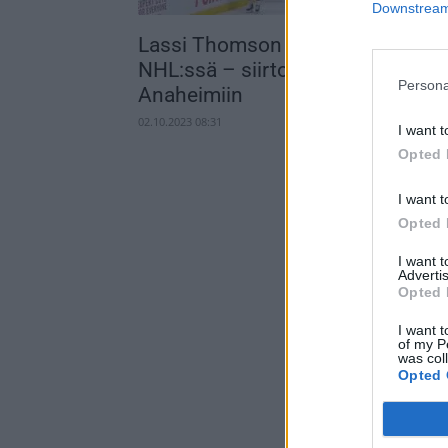
Downstream 
Lassi Thomson vaihtaa seuraa
NHL:ssä – siirtolistan kautta
Persona
Anaheimiin
02.10.2023 08:31
I want t
Opted 
I want t
Opted 
I want 
Advertis
Opted 
I want t
of my P
was col
Opted 