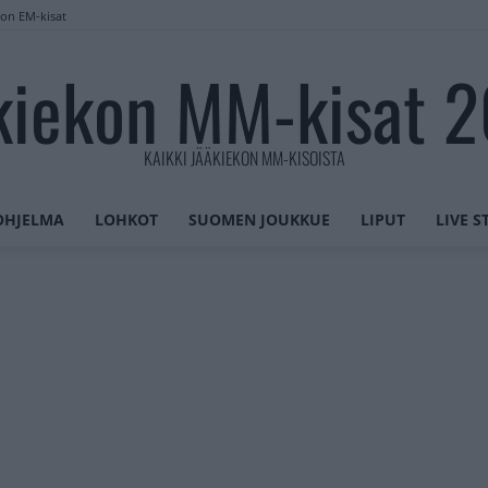
lon EM-kisat
kiekon MM-kisat 
KAIKKI JÄÄKIEKON MM-KISOISTA
OHJELMA
LOHKOT
SUOMEN JOUKKUE
LIPUT
LIVE 