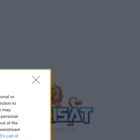
sonal or
ection to
ou may
 personal
out of the
 downstream
B’s List of