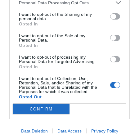
Personal Data Processing Opt Outs
I want to opt-out of the Sharing of my
personal data.
Opted In
I want to opt-out of the Sale of my
Personal Data.
Opted In
I want to opt-out of processing my
Personal Data for Targeted Advertising.
Opted In
I want to opt-out of Collection, Use,
Retention, Sale, and/or Sharing of my
Personal Data that Is Unrelated with the
Purposes for which it was collected.
Opted Out
Tuoreimmat uutiset
CONFIRM
MM-kullasta käytiin armoton vääntö – Leijonat voitti
maailmanmestaruuden jatkoajalla
31.05.2026 23:27
Data Deletion
Data Access
Privacy Policy
Tässä Leijonien kentälliset MM-finaaliin!