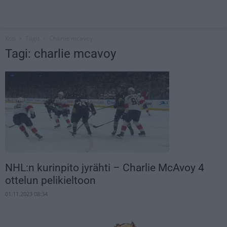
Koti
Tagit
Charlie mcavoy
Tagi: charlie mcavoy
NHL:n kurinpito jyrähti – Charlie McAvoy 4
ottelun pelikieltoon
01.11.2023 08:34