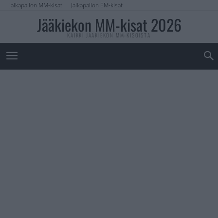
Jalkapallon MM-kisat
Jalkapallon EM-kisat
Jääkiekon MM-kisat 2026
KAIKKI JÄÄKIEKON MM-KISOISTA