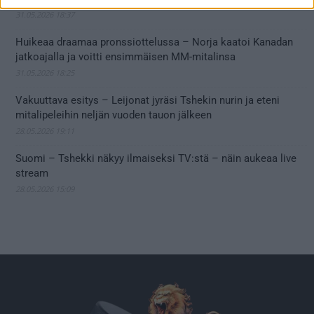
31.05.2026 18:37
Huikeaa draamaa pronssiottelussa – Norja kaatoi Kanadan
jatkoajalla ja voitti ensimmäisen MM-mitalinsa
31.05.2026 18:25
Vakuuttava esitys – Leijonat jyräsi Tshekin nurin ja eteni
mitalipeleihin neljän vuoden tauon jälkeen
28.05.2026 19:11
Suomi – Tshekki näkyy ilmaiseksi TV:stä – näin aukeaa live
stream
28.05.2026 15:09