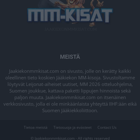
MEISTÄ
Jaakiekonmmkisat.com on sivusto, jolle on kerätty kaikki
oleellinen tieto koskien Jääkiekon MM-kisoja. Sivustoltamme
löytyvät Leijonat-aiheiset uutiset, MM 2026 otteluohjelma,
Suomen joukkue, kattava paketti lippujen hinnoista sekä
paljon muuta. Jaakiekonmmkisat.com on itsenäinen
verkkosivusto, jolla ei ole minkäänlaista yhteyttä IIHF:ään eikä
Suomen Jääkiekkoliittoon.
Tietoa meistä
Tietosuoja ja evästeet
Contact Us
© Jaakiekonmmkisat.com - All rights reserved