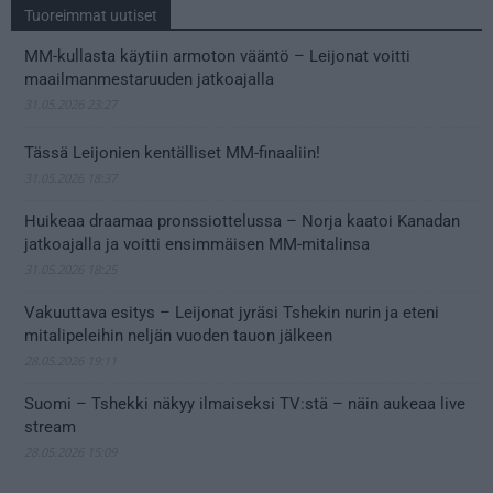
Tuoreimmat uutiset
MM-kullasta käytiin armoton vääntö – Leijonat voitti
maailmanmestaruuden jatkoajalla
31.05.2026 23:27
Tässä Leijonien kentälliset MM-finaaliin!
31.05.2026 18:37
Huikeaa draamaa pronssiottelussa – Norja kaatoi Kanadan
jatkoajalla ja voitti ensimmäisen MM-mitalinsa
31.05.2026 18:25
Vakuuttava esitys – Leijonat jyräsi Tshekin nurin ja eteni
mitalipeleihin neljän vuoden tauon jälkeen
28.05.2026 19:11
Suomi – Tshekki näkyy ilmaiseksi TV:stä – näin aukeaa live
stream
28.05.2026 15:09