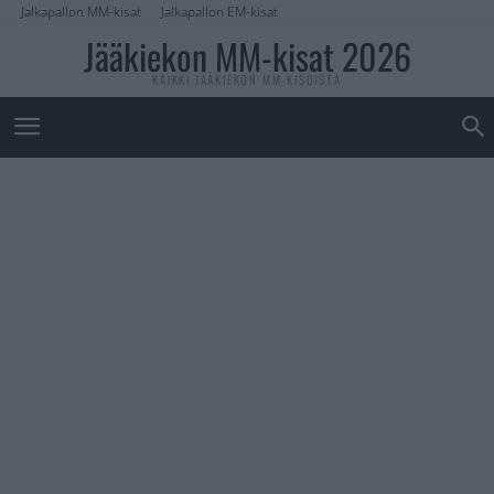
Jalkapallon MM-kisat
Jalkapallon EM-kisat
Jääkiekon MM-kisat 2026
KAIKKI JÄÄKIEKON MM-KISOISTA