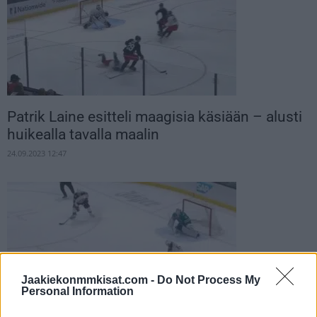
Patrik Laine esitteli maagisia käsiään – alusti
huikealla tavalla maalin
24.09.2023 12:47
Jaakiekonmmkisat.com -
Do Not Process My
Personal Information
Kaapo Kähkönen venyi huippupelastukseen