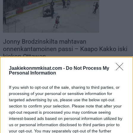
Jonny Brodzinskilta mahtavan
onnenkantamoinen passi – Kaapo Kakko iski
kiekon Ottawan...
28.01.2024 09:15
Jaakiekonmmkisat.com -
Do Not Process My
Personal Information
If you wish to opt-out of the sale, sharing to third parties, or
processing of your personal or sensitive information for
targeted advertising by us, please use the below opt-out
section to confirm your selection. Please note that after your
opt-out request is processed you may continue seeing
interest-based ads based on personal information utilized by
us or personal information disclosed to third parties prior to
your opt-out. You may separately opt-out of the further
Kaapo Kakko is back! – Painoi one-timerin