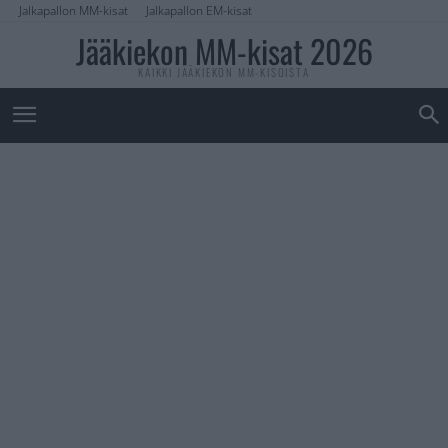
Jalkapallon MM-kisat
Jalkapallon EM-kisat
Jääkiekon MM-kisat 2026
KAIKKI JÄÄKIEKON MM-KISOISTA