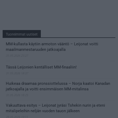
Tuoreimmat uutiset
MM-kullasta käytiin armoton vääntö – Leijonat voitti
maailmanmestaruuden jatkoajalla
31.05.2026 23:27
Tässä Leijonien kentälliset MM-finaaliin!
31.05.2026 18:37
Huikeaa draamaa pronssiottelussa – Norja kaatoi Kanadan
jatkoajalla ja voitti ensimmäisen MM-mitalinsa
31.05.2026 18:25
Vakuuttava esitys – Leijonat jyräsi Tshekin nurin ja eteni
mitalipeleihin neljän vuoden tauon jälkeen
28.05.2026 19:11