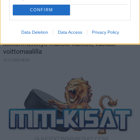
CONFIRM
Data Deletion
Data Access
Privacy Policy
Kaapo Kakolla värikäs ottelu – paha
kiekonmenetys maksoi kalliisti, vastasi
voittomaalilla
23.12.2022 08:24