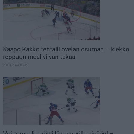
Kaapo Kakko tehtaili ovelan osuman – kiekko
reppuun maaliviivan takaa
29.03.2024 08:49
Voittomaali terävällä rannarilla sisään! –