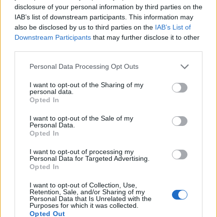
disclosure of your personal information by third parties on the
sisään Mika Zibanejadin passista
IAB’s list of downstream participants. This information may
17.01.2024 07:16
also be disclosed by us to third parties on the
IAB’s List of
Downstream Participants
that may further disclose it to other
third parties.
Personal Data Processing Opt Outs
I want to opt-out of the Sharing of my
personal data.
Opted In
I want to opt-out of the Sale of my
Personal Data.
Opted In
Terävä rannepiiska teki tuhojaan – Kaapo
Kakko kihautti komean osuman Bostonin...
I want to opt-out of processing my
Personal Data for Targeted Advertising.
06.10.2023 08:01
Opted In
I want to opt-out of Collection, Use,
Retention, Sale, and/or Sharing of my
Personal Data that Is Unrelated with the
Purposes for which it was collected.
Opted Out