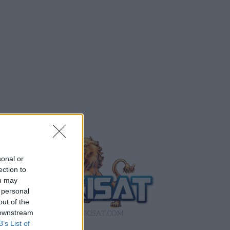
sonal or
ection to
ou may
 personal
out of the
 downstream
B’s List of