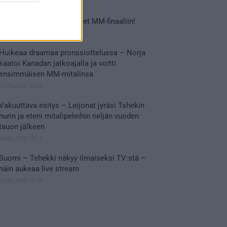
Tässä Leijonien kentälliset MM-finaaliin!
31.05.2026 18:37
Huikeaa draamaa pronssiottelussa – Norja
kaatoi Kanadan jatkoajalla ja voitti
ensimmäisen MM-mitalinsa
31.05.2026 18:25
Vakuuttava esitys – Leijonat jyräsi Tshekin
nurin ja eteni mitalipeleihin neljän vuoden
tauon jälkeen
28.05.2026 19:11
Suomi – Tshekki näkyy ilmaiseksi TV:stä –
näin aukeaa live stream
28.05.2026 15:09