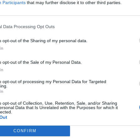
Participants
that may further disclose it to other third parties.
Uskomaton laukaus! – Alex
Laferriere maalasi lähes
l Data Processing Opt Outs
.
mahdottomasta kulmasta
14.12.2023 09:43
o opt-out of the Sharing of my personal data.
In
o opt-out of the Sale of my Personal Data.
In
to opt-out of processing my Personal Data for Targeted
ing.
In
o opt-out of Collection, Use, Retention, Sale, and/or Sharing
ersonal Data that Is Unrelated with the Purposes for which it
lected.
Out
CONFIRM