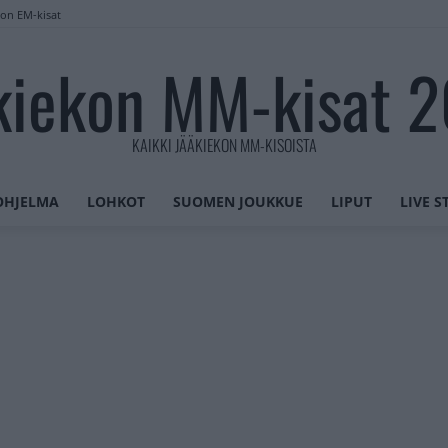
lon EM-kisat
kiekon MM-kisat 
KAIKKI JÄÄKIEKON MM-KISOISTA
OHJELMA
LOHKOT
SUOMEN JOUKKUE
LIPUT
LIVE 