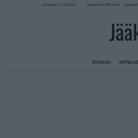
Jalkapallon MM-kisat
Jalkapal
perjantai, 07.08.2026
Jää
ETUSIVU
OTTELU