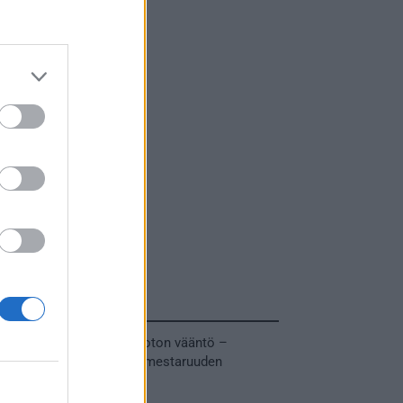
Tuoreimmat uutiset
MM-kullasta käytiin armoton vääntö –
Leijonat voitti maailmanmestaruuden
jatkoajalla
31.05.2026 23:27