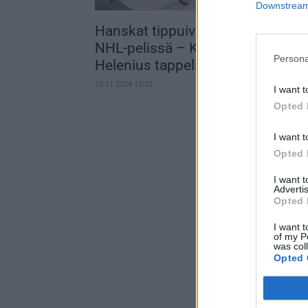
Downstream 
Hanskat tippuivat uran toisessa
NHL-pelissä – Kingsin Samuel
Persona
Helenius tappeli Flames-pelurin..
12.11.2024 12:23
I want t
Opted 
I want t
Opted 
I want 
Advertis
Opted 
I want t
of my P
was col
Opted 