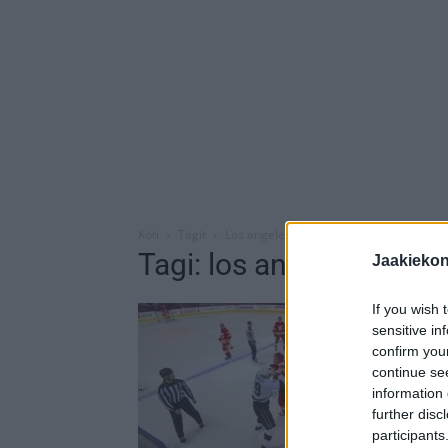
Koti
Tagit
Los angeles kings
Tagi: los angeles kings
Jaakieko
If you wish 
sensitive in
confirm you
continue se
information 
further disc
participants