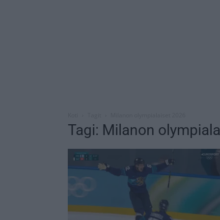
Koti
Tagit
Milanon olympialaiset 2026
Tagi: Milanon olympial