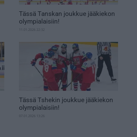
Tässä Tanskan joukkue jääkiekon
olympialaisiin!
11.01.2026 22:32
Tässä Tshekin joukkue jääkiekon
olympialaisiin!
07.01.2026 13:26