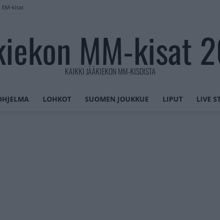
n EM-kisat
kiekon MM-kisat 
KAIKKI JÄÄKIEKON MM-KISOISTA
OHJELMA
LOHKOT
SUOMEN JOUKKUE
LIPUT
LIVE 