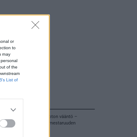
sonal or
ection to
ou may
 personal
out of the
 downstream
B’s List of
Tuoreimmat uutiset
MM-kullasta käytiin armoton vääntö –
Leijonat voitti maailmanmestaruuden
jatkoajalla
31.05.2026 23:27