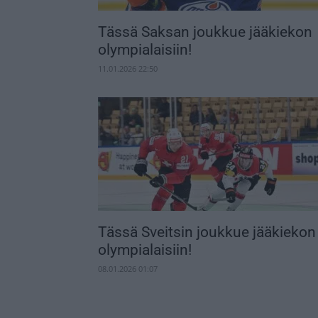
Tässä Saksan joukkue jääkiekon
olympialaisiin!
11.01.2026 22:50
Tässä Sveitsin joukkue jääkiekon
olympialaisiin!
08.01.2026 01:07