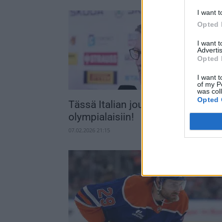
I want t
Opted 
I want 
Advertis
Opted 
I want t
of my P
was col
Opted 
Tässä Italian joukkue jääkiekon
olympialaisiin!
07.02.2026 21:15