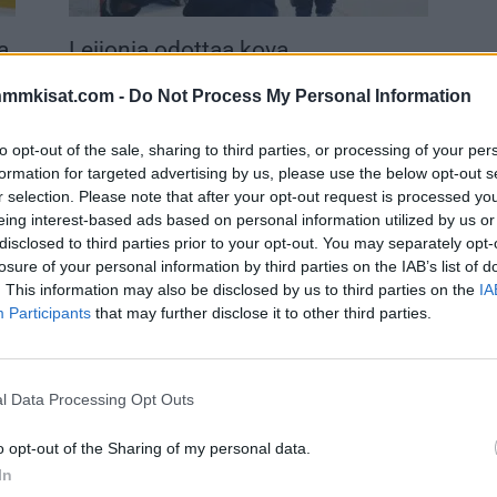
a
Leijonia odottaa kova
puolivälierätaisto – näin Milanon
nmmkisat.com -
Do Not Process My Personal Information
olympialaisten jääkiekkoturnaus
jatkuu
to opt-out of the sale, sharing to third parties, or processing of your per
16.02.2026 16:04
formation for targeted advertising by us, please use the below opt-out s
r selection. Please note that after your opt-out request is processed y
eing interest-based ads based on personal information utilized by us or
disclosed to third parties prior to your opt-out. You may separately opt-
losure of your personal information by third parties on the IAB’s list of
. This information may also be disclosed by us to third parties on the
IA
Participants
that may further disclose it to other third parties.
l Data Processing Opt Outs
n
Tässä Latvian joukkue jääkiekon
olympialaisiin!
o opt-out of the Sharing of my personal data.
In
07.02.2026 22:34