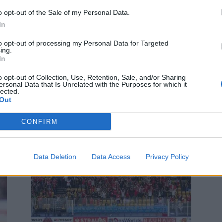
o opt-out of the Sale of my Personal Data.
In
to opt-out of processing my Personal Data for Targeted
ing.
In
o opt-out of Collection, Use, Retention, Sale, and/or Sharing
ersonal Data that Is Unrelated with the Purposes for which it
lected.
Out
Tässä Slovakian joukkue jääkiekon
olympialaisiin!
CONFIRM
07.02.2026 18:30
Data Deletion
Data Access
Privacy Policy