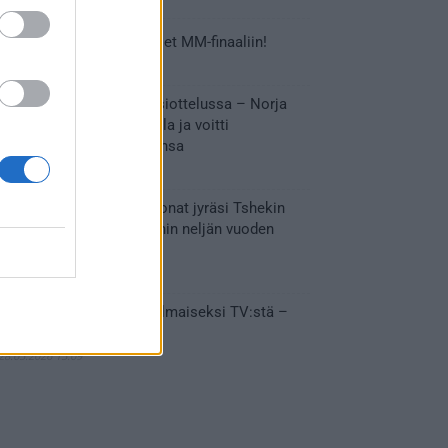
Tässä Leijonien kentälliset MM-finaaliin!
31.05.2026 18:37
Huikeaa draamaa pronssiottelussa – Norja
kaatoi Kanadan jatkoajalla ja voitti
ensimmäisen MM-mitalinsa
31.05.2026 18:25
Vakuuttava esitys – Leijonat jyräsi Tshekin
nurin ja eteni mitalipeleihin neljän vuoden
tauon jälkeen
28.05.2026 19:11
Suomi – Tshekki näkyy ilmaiseksi TV:stä –
näin aukeaa live stream
28.05.2026 15:09