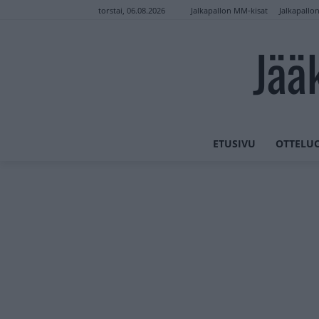
Jalkapallon MM-kisat
Jalkapallo
torstai, 06.08.2026
Jää
ETUSIVU
OTTELU